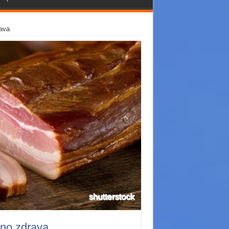
ava
rno zdrava