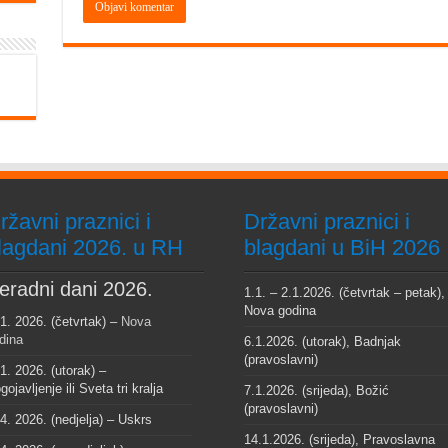
ržavni praznici i
Državni praznici i
lagdani 2026. u RH
blagdani u BiH 2026
eradni dani 2026.
1.1. – 2.1.2026. (četvrtak – petak),
Nova godina
 1. 2026. (četvrtak) –
Nova
dina
6.1.2026. (utorak), Badnjak
(pravoslavni)
 1. 2026. (utorak) –
gojavljenje ili Sveta tri kralja
7.1.2026. (srijeda), Božić
(pravoslavni)
 4. 2026. (nedjelja) – Uskrs
14.1.2026. (srijeda), Pravoslavna