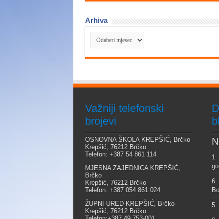
Arhiva
Arhiva
Važniji telefonski
D
brojevi
b
OSNOVNA ŠKOLA KREPŠIĆ, Brčko
N
Krepšić, 76212 Brčko
Telefon: +387 54 861 114
1.
go
MJESNA ZAJEDNICA KREPŠIĆ,
Brčko
6.
Krepšić, 76212 Brčko
Telefon: +387 054 861 024
Bo
ŽUPNI URED KREPŠIĆ, Brčko
5.
Krepšić, 76212 Brčko
Telefon:+387 49 753-001