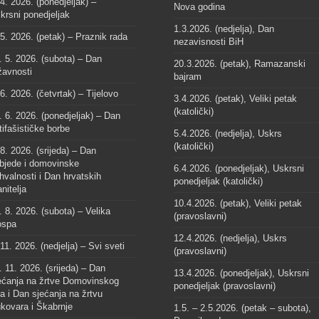
 4. 2026. (ponedjeljak) –
Nova godina
krsni ponedjeljak
1.3.2026. (nedjelja), Dan
 5. 2026. (petak) – Praznik rada
nezavisnosti BiH
. 5. 2026. (subota) – Dan
20.3.2026. (petak), Ramazanski
žavnosti
bajram
 6. 2026. (četvrtak) – Tijelovo
3.4.2026. (petak), Veliki petak
(katolički)
. 6. 2026. (ponedjeljak) – Dan
tifašističke borbe
5.4.2026. (nedjelja), Uskrs
(katolički)
 8. 2026. (srijeda) – Dan
bjede i domovinske
6.4.2026. (ponedjeljak), Uskrsni
hvalnosti i Dan hrvatskih
ponedjeljak (katolički)
anitelja
10.4.2026. (petak), Veliki petak
. 8. 2026. (subota) – Velika
(pravoslavni)
spa
12.4.2026. (nedjelja), Uskrs
 11. 2026. (nedjelja) – Svi sveti
(pravoslavni)
. 11. 2026. (srijeda) – Dan
13.4.2026. (ponedjeljak), Uskrsni
ećanja na žrtve Domovinskog
ponedjeljak (pravoslavni)
ta i Dan sjećanja na žrtvu
kovara i Škabrnje
1.5. – 2.5.2026. (petak – subota),