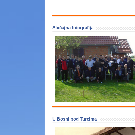
Slučajna fotografija
U Bosni pod Turcima