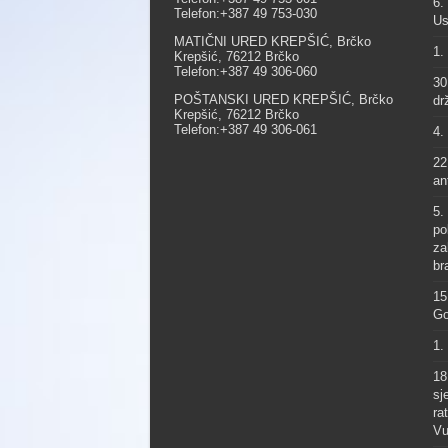
6.
Telefon:+387 49 753-030
Us
MATIČNI URED KREPŠIĆ, Brčko
1.
Krepšić, 76212 Brčko
Telefon:+387 49 306-060
30
POŠTANSKI URED KREPŠIĆ, Brčko
dr
Krepšić, 76212 Brčko
Telefon:+387 49 306-061
4.
22
an
5.
po
za
br
15
Go
1.
18
sj
ra
Vu