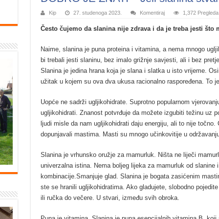
Kip
27. studenoga 2023.
Komentiraj
1,372 Pregleda
Često čujemo da slanina nije zdrava i da je treba jesti što 
Naime, slanina je puna proteina i vitamina, a nema mnogo uglji
bi trebali jesti slaninu, bez imalo grižnje savjesti, ali i bez pret
Slanina je jedina hrana koja je slana i slatka u isto vrijeme. Os
užitak u kojem su ova dva ukusa racionalno raspoređena. To je
Uopće ne sadrži ugljikohidrate. Suprotno popularnom vjerovanju
ugljikohidrati. Znanost potvrđuje da možete izgubiti težinu uz p
ljudi misle da nam ugljikohidrati daju energiju, ali to nije točno.
dopunjavali mastima. Masti su mnogo učinkovitije u održavanju
Slanina je vrhunsko oružje za mamurluk. Ništa ne liječi mamurl
univerzalna istina. Nema boljeg lijeka za mamurluk od slanine i
kombinacije.Smanjuje glad. Slanina je bogata zasićenim mastima
ste se hranili ugljikohidratima. Ako gladujete, slobodno pojedite
ili ručka do večere. U stvari, između svih obroka.
Puna je vitamina. Slanina je puna esencijalnih vitamina B, koj