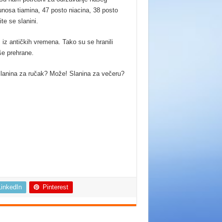
osa tiamina, 47 posto niacina, 38 posto
te se slanini.
još iz antičkih vremena. Tako su se hranili
aše prehrane.
 Slanina za ručak? Može! Slanina za večeru?
LinkedIn
Pinterest