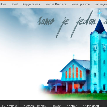
lklor
Sport
Knjiga žalosti
Lovci iz Krepšića
Priče i pjesme
Zanimljivo
TV Krepšić
Telefonski imenik
Linkovi
Kontakt
Knjiga gostiju