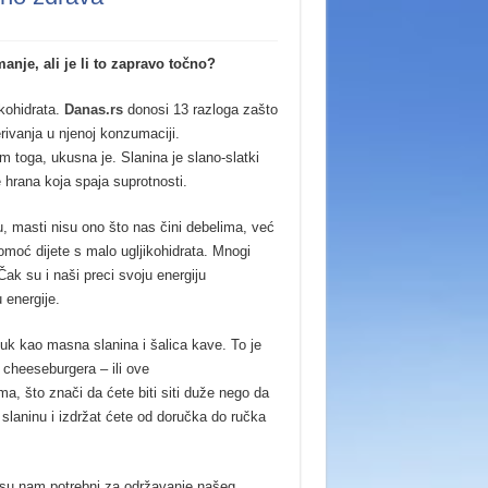
manje, ali je li to zapravo točno?
kohidrata.
Danas.rs
donosi 13 razloga zašto
jerivanja u njenoj konzumaciji.
im toga, ukusna je. Slanina je slano-slatki
 hrana koja spaja suprotnosti.
, masti nisu ono što nas čini debelima, već
omoć dijete s malo ugljikohidrata. Mnogi
 Čak su i naši preci svoju energiju
 energije.
uk kao masna slanina i šalica kave. To je
 cheeseburgera – ili ove
, što znači da ćete biti siti duže nego da
 slaninu i izdržat ćete od doručka do ručka
i su nam potrebni za održavanje našeg