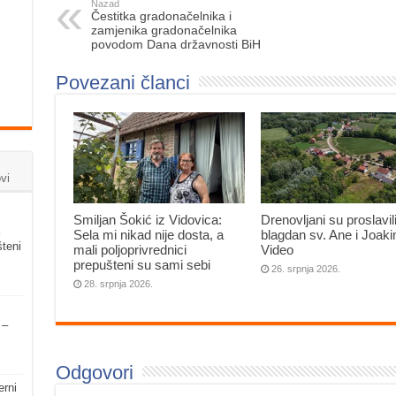
Nazad
Čestitka gradonačelnika i
zamjenika gradonačelnika
povodom Dana državnosti BiH
Povezani članci
vi
Smiljan Šokić iz Vidovica:
Drenovljani su proslavil
Sela mi nikad nije dosta, a
blagdan sv. Ane i Joak
šteni
mali poljoprivrednici
Video
prepušteni su sami sebi
26. srpnja 2026.
28. srpnja 2026.
 –
Odgovori
erni