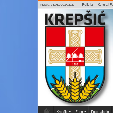
Religija
Kultura i Fo
PETAK , 7 KOLOVOZA 2026
Krepšić
Župa
Foto galerija