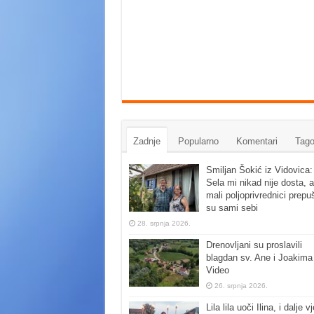
Zadnje
Popularno
Komentari
Tago
Smiljan Šokić iz Vidovica:
Sela mi nikad nije dosta, a
mali poljoprivrednici prepu
su sami sebi
28. srpnja 2026.
Drenovljani su proslavili
blagdan sv. Ane i Joakima
Video
26. srpnja 2026.
Lila lila uoči Ilina, i dalje vj