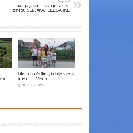
Naprijed
Sad je jasno – Ovo je razlika
između SELJAKA i SELJAČINE
i
Lila lila uoči Ilina, i dalje vjerni
ima –
tradiciji – Video
20. srpnja 2026.