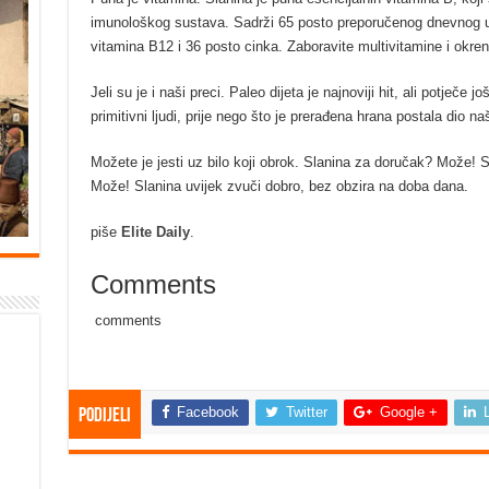
imunološkog sustava. Sadrži 65 posto preporučenog dnevnog un
vitamina B12 i 36 posto cinka. Zaboravite multivitamine i okreni
Jeli su je i naši preci. Paleo dijeta je najnoviji hit, ali potječe 
primitivni ljudi, prije nego što je prerađena hrana postala dio n
Možete je jesti uz bilo koji obrok. Slanina za doručak? Može!
Može! Slanina uvijek zvuči dobro, bez obzira na doba dana.
piše
Elite Daily
.
Comments
comments
Facebook
Twitter
Google +
Podijeli