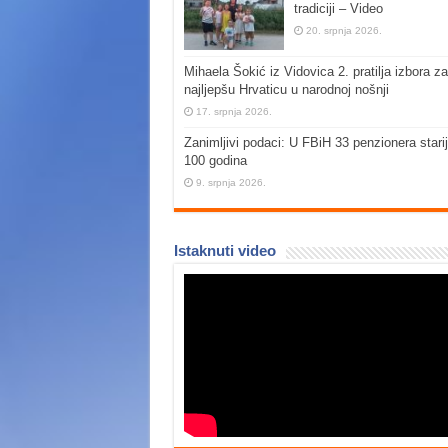
tradiciji – Video
20. srpnja 2026.
Mihaela Šokić iz Vidovica 2. pratilja izbora za
najljepšu Hrvaticu u narodnoj nošnji
17. srpnja 2026.
Zanimljivi podaci: U FBiH 33 penzionera stari
100 godina
9. srpnja 2026.
Istaknuti video