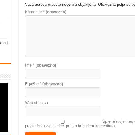
Vaša adresa e-pošte neće biti objavljena.
Obavezna polja su 
Komentar
* (obavezno)
ja od
Ime
* (obavezno)
E-pošta
* (obavezno)
Web-stranica
Spremi moje ime, e
pregledniku za sljedeći put kada budem komentirao.