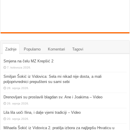
Zadnje
Popularno
Komentari
Tagovi
Smjena na čelu MZ Krepšić 2
7. kolovoza 2026.
Smiljan Šokić iz Vidovica: Sela mi nikad nije dosta, a mali
poljoprivrednici prepušteni su sami sebi
28. srpnja 2026.
Drenovljani su proslavili blagdan sv. Ane i Joakima – Video
26. srpnja 2026.
Lila lila uoči Ilina, i dalje vjerni tradiciji – Video
20. srpnja 2026.
Mihaela Šokić iz Vidovica 2. pratilja izbora za najljepšu Hrvaticu u