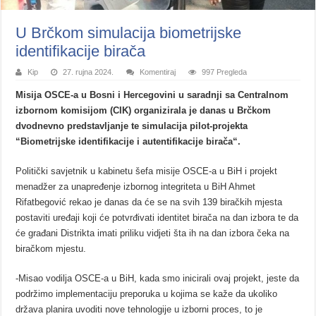
U Brčkom simulacija biometrijske
identifikacije birača
Kip
27. rujna 2024.
Komentiraj
997 Pregleda
Misija OSCE-a u Bosni i Hercegovini u saradnji sa Centralnom
izbornom komisijom (CIK) organizirala je danas u Brčkom
dvodnevno predstavljanje te simulacija pilot-projekta
“Biometrijske identifikacije i autentifikacije birača“.
Politički savjetnik u kabinetu šefa misije OSCE-a u BiH i projekt
menadžer za unapređenje izbornog integriteta u BiH Ahmet
Rifatbegović rekao je danas da će se na svih 139 biračkih mjesta
postaviti uređaji koji će potvrđivati identitet birača na dan izbora te da
će građani Distrikta imati priliku vidjeti šta ih na dan izbora čeka na
biračkom mjestu.
-Misao vodilja OSCE-a u BiH, kada smo inicirali ovaj projekt, jeste da
podržimo implementaciju preporuka u kojima se kaže da ukoliko
država planira uvoditi nove tehnologije u izborni proces, to je