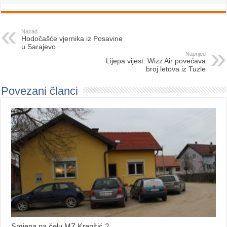
Nazad
Hodočašće vjernika iz Posavine
u Sarajevo
Naprijed
Lijepa vijest: Wizz Air povećava
broj letova iz Tuzle
Povezani članci
Smjena na čelu MZ Krepšić 2