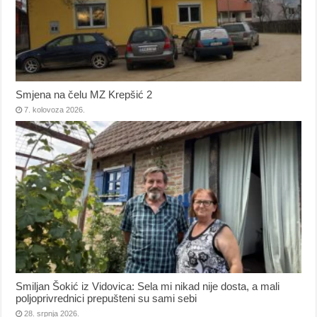
Smjena na čelu MZ Krepšić 2
7. kolovoza 2026.
Smiljan Šokić iz Vidovica: Sela mi nikad nije dosta, a mali
poljoprivrednici prepušteni su sami sebi
28. srpnja 2026.