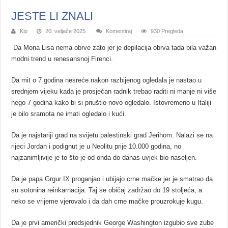
JESTE LI ZNALI
Kip
20. veljače 2025.
Komentiraj
930 Pregleda
Da Mona Lisa nema obrve zato jer je depilacija obrva tada bila važan
modni trend u renesansnoj Firenci.
Da mit o 7 godina nesreće nakon razbijenog ogledala je nastao u
srednjem vijeku kada je prosječan radnik trebao raditi ni manje ni više
nego 7 godina kako bi si priuštio novo ogledalo. Istovremeno u Italiji
je bilo sramota ne imati ogledalo i kući.
Da je najstariji grad na svijetu palestinski grad Jerihom. Nalazi se na
rijeci Jordan i podignut je u Neolitu prije 10.000 godina, no
najzanimljivije je to što je od onda do danas uvjek bio naseljen.
Da je papa Grgur IX proganjao i ubijajo crne mačke jer je smatrao da
su sotonina reinkarnacija. Taj se običaj zadržao do 19 stoljeća, a
neko se vrijeme vjerovalo i da dah crne mačke prouzrokuje kugu.
Da je prvi američki predsjednik George Washington izgubio sve zube