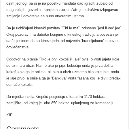
osim jednog, pa si je na početku mandata dao igraditi zubalo od
magarećijih, goveđih i konjskih zubiju. Zato je u društvu izbjegavao
smijanje i govorenje sa puno otvorenim ustima.
Da je uobičajeni kineski pozdrav “Chi le ma”, odnosno “jesi li već jeo”.
Ovaj pozdrav ima duboke korijene u kineskoj tradiciji, a povezan je
sa činjenicom da su kinezi jedni od najvećih “hranoljubaca” u povjesti
čovječanstva.
Odgovor na pitanje “Tko je prvi kokoš ili jaje” ovisi o vrsti jajeta koje
se uzima u obzir. Naime ako je jaje kokošije onda je prva došla
kokoš koja ga je snijela, ali ako u obzir uzmemo bilo koje jaje, onda
je jaje prvo, a snijela ga je “Bankiva” vrsta fazana koji je divlji predak
domaće kokoši.
Da mještani sela Krepšić posjeduju u katastru 1170 hektara
zemljišta, od kojeg je oko 850 hektar uplanjenog za komasaciju.
KIP
Comments