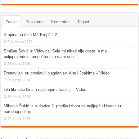
Zadnje
Popularno
Komentari
Tagovi
Smjena na čelu MZ Krepšić 2
7. kolovoza 2026.
Smiljan Šokić iz Vidovica: Sela mi nikad nije dosta, a mali
poljoprivrednici prepušteni su sami sebi
28. srpnja 2026.
Drenovljani su proslavili blagdan sv. Ane i Joakima – Video
26. srpnja 2026.
Lila lila uoči Ilina, i dalje vjerni tradiciji – Video
20. srpnja 2026.
Mihaela Šokić iz Vidovica 2. pratilja izbora za najljepšu Hrvaticu u
narodnoj nošnji
17. srpnja 2026.