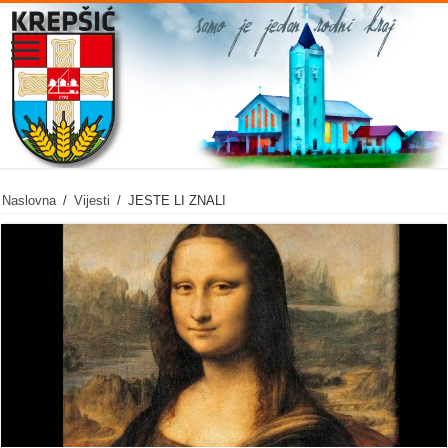
Naslovna
/
Vijesti
/
JESTE LI ZNALI