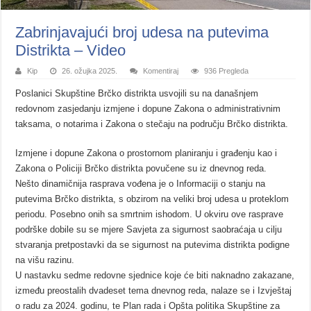
Zabrinjavajući broj udesa na putevima
Distrikta – Video
Kip
26. ožujka 2025.
Komentiraj
936 Pregleda
Poslanici Skupštine Brčko distrikta usvojili su na današnjem
redovnom zasjedanju izmjene i dopune Zakona o administrativnim
taksama, o notarima i Zakona o stečaju na području Brčko distrikta.
Izmjene i dopune Zakona o prostornom planiranju i građenju kao i
Zakona o Policiji Brčko distrikta povučene su iz dnevnog reda.
Nešto dinamičnija rasprava vođena je o Informaciji o stanju na
putevima Brčko distrikta, s obzirom na veliki broj udesa u proteklom
periodu. Posebno onih sa smrtnim ishodom. U okviru ove rasprave
podrške dobile su se mjere Savjeta za sigurnost saobraćaja u cilju
stvaranja pretpostavki da se sigurnost na putevima distrikta podigne
na višu razinu.
U nastavku sedme redovne sjednice koje će biti naknadno zakazane,
između preostalih dvadeset tema dnevnog reda, nalaze se i Izvještaj
o radu za 2024. godinu, te Plan rada i Opšta politika Skupštine za