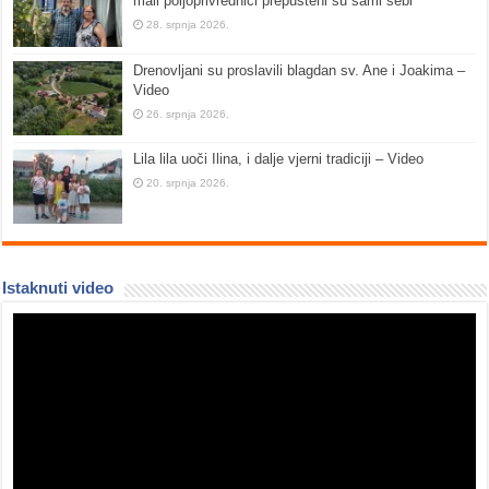
mali poljoprivrednici prepušteni su sami sebi
28. srpnja 2026.
Drenovljani su proslavili blagdan sv. Ane i Joakima –
Video
26. srpnja 2026.
Lila lila uoči Ilina, i dalje vjerni tradiciji – Video
20. srpnja 2026.
Istaknuti video