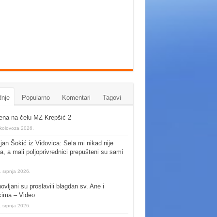
nje
Popularno
Komentari
Tagovi
na na čelu MZ Krepšić 2
 kolovoza 2026.
jan Šokić iz Vidovica: Sela mi nikad nije
a, a mali poljoprivrednici prepušteni su sami
. srpnja 2026.
ovljani su proslavili blagdan sv. Ane i
kima – Video
. srpnja 2026.