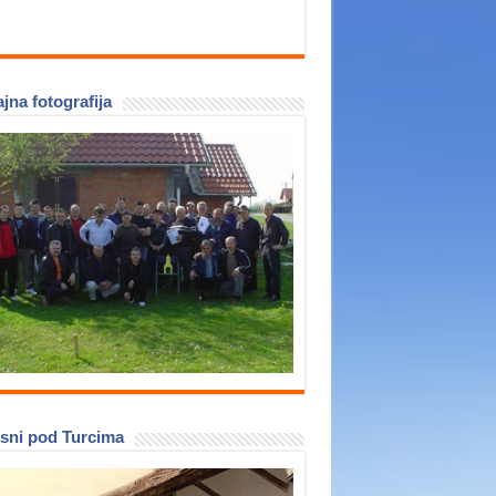
jna fotografija
sni pod Turcima