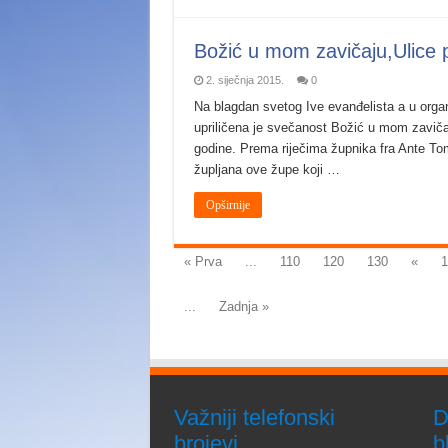
Božić u mom zavičaju,Ulice 
2. siječnja 2015.
0
Na blagdan svetog Ive evanđelista a u orga
upriličena je svečanost Božić u mom zavičaj
godine. Prema riječima župnika fra Ante Tom
župljana ove župe koji …
Opširnije
« Prva
...
110
120
130
«
1
...
Zadnja »
Važniji telefonski
D
brojevi
b