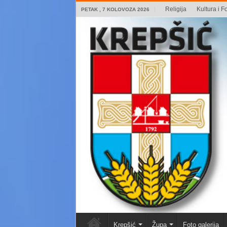
Religija
Kultura i Fo
PETAK , 7 KOLOVOZA 2026
Krepšić
Župa
Foto galerija