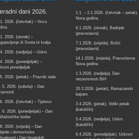
eradni dani 2026.
1.1. – 2.1.2026. (četvrtak – petak),
Nova godina
 1. 2026. (četvrtak) –
Nova
dina
6.1.2026. (utorak), Badnjak
(pravoslavni)
 1. 2026. (utorak) –
gojavljenje ili Sveta tri kralja
7.1.2026. (srijeda), Božić
(pravoslavni)
 4. 2026. (nedjelja) – Uskrs
14.1.2026. (srijeda), Pravoslavna
 4. 2026. (ponedjeljak) –
Nova godina
krsni ponedjeljak
1.3.2026. (nedjelja), Dan
 5. 2026. (petak) – Praznik rada
nezavisnosti BiH
. 5. 2026. (subota) – Dan
20.3.2026. (petak), Ramazanski
žavnosti
bajram
 6. 2026. (četvrtak) – Tijelovo
3.4.2026. (petak), Veliki petak
(katolički)
. 6. 2026. (ponedjeljak) – Dan
tifašističke borbe
5.4.2026. (nedjelja), Uskrs
(katolički)
 8. 2026. (srijeda) – Dan
bjede i domovinske
6.4.2026. (ponedjeljak), Uskrsni
hvalnosti i Dan hrvatskih