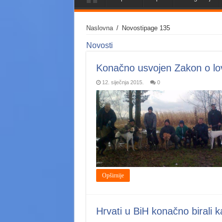
Naslovna
/
Novosti
page 135
Novosti
Konačno usvojen Zakon o lovs
12. siječnja 2015.
0
Opširnije
Hrvati u BiH konačno birali 