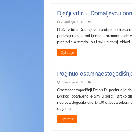
Dječji vrtić u Domaljevcu pon
7. siječnja 2015.
0
Dječji vrtić u Domaljevcu pretrpio je tijekom
poplavljen dva i pol tjedna s razinom vode
prostorije a stradali su i svi unutarnji zid
Opširnije
Poginuo osamnaestogodišnja
6. siječnja 2015.
0
Osamnaestogodišnji Dejan D. poginuo je dan
Brčkog, potvrđeno je Srni u policiji Brčko di
nesreća dogodila oko 14.00 časova tokom obi
stajao u …
Opširnije