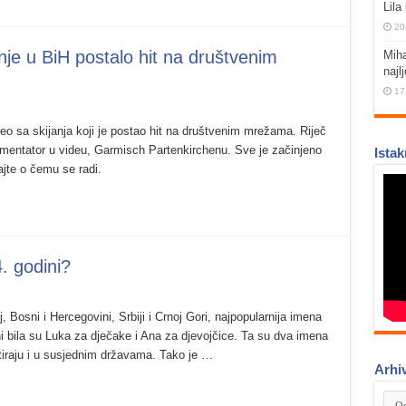
Lila 
20
nje u BiH postalo hit na društvenim
Miha
najl
17
deo sa skijanja koji je postao hit na društvenim mrežama. Riječ
mentator u videu, Garmisch Partenkirchenu. Sve je začinjeno
Istak
te o čemu se radi.
4. godini?
Bosni i Hercegovini, Srbiji i Crnoj Gori, najpopularnija imena
dini bila su Luka za dječake i Ana za djevojčice. Ta su dva imena
tiraju i u susjednim državama. Tako je …
Arhi
Arhi