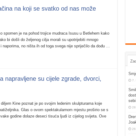
ačina na koji se svatko od nas može
mo spomen je na pohod trojice mudraca Isusu u Betlehem kako
ko bi došli do željenog cilja morali su upotrijebiti mnogo
i naporima, no ništa ih od toga svega nije spriječilo da dođu …
Zad
Smje
a napravljene su cijele zgrade, dvorci,
7.
Smil
dost
sebi
ng diljem Kine poznat je po svojim ledenim skulpturama koje
28
 znatiželjnika. Glas o ovom spektakularnom mjestu proširio se s
ake godine dolaze deseci tisuća ljudi iz cijelog svijeta. Ove
Dren
Joa
26