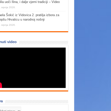
lila uoči Ilina, i dalje vjerni tradiciji – Video
. srpnja 2026.
ela Šokić iz Vidovica 2. pratilja izbora za
jepšu Hrvaticu u narodnoj nošnji
. srpnja 2026.
nuti video
va
va