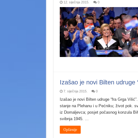
12. siječnja 2015.
0
Izašao je novi Bilten udruge “
7. siječnja 2015.
0
Izašao je novi Bilten udruge “fra Grga Vilić
stanje na Plehanu i u Pećniku; život pok. sv
iz Domaljevca; posjet počasnog konzula Bi
svibnja 1945. …
Opširnije