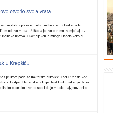
ovo otvorio svoja vrata
 svibanjskih poplava izuzetno veliku štetu. Objekat je bio
 višom od dva metra. Uništena je sva oprema, namještaj, sve
ovi. Općinska uprava u Domaljevcu je mnogo ulagala kako bi …
k u Krepšiću
as prilikom pada sa traktorske prikolice u selu Krepšić kod
strikta. Portparol brčanske policije Halid Emkić rekao je da se
laska badnjaka kroz to selo i da je mladić, najvjerovatnije,