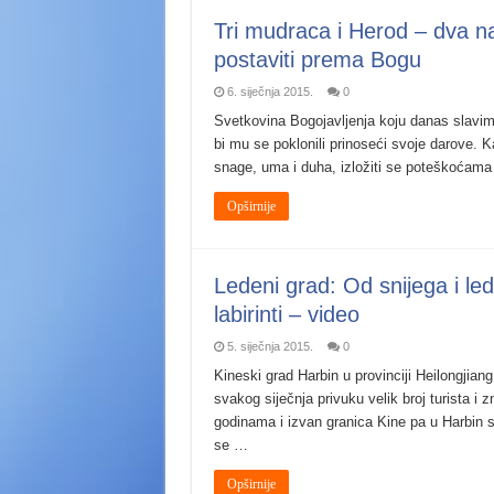
Tri mudraca i Herod – dva n
postaviti prema Bogu
6. siječnja 2015.
0
Svetkovina Bogojavljenja koju danas slavi
bi mu se poklonili prinoseći svoje darove. Ka
snage, uma i duha, izložiti se poteškoćama 
Opširnije
Ledeni grad: Od snijega i led
labirinti – video
5. siječnja 2015.
0
Kineski grad Harbin u provinciji Heilongjia
svakog siječnja privuku velik broj turista i
godinama i izvan granica Kine pa u Harbin sv
se …
Opširnije