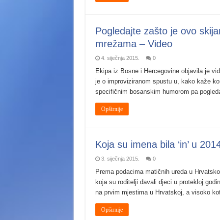
Pogledajte zašto je ovo skija
mrežama – Video
4. siječnja 2015.
0
Ekipa iz Bosne i Hercegovine objavila je vi
je o improviziranom spustu u, kako kaže ko
specifičnim bosanskim humorom pa pogledaj
Opširnije
Koja su imena bila ‘in’ u 201
3. siječnja 2015.
0
Prema podacima matičnih ureda u Hrvatskoj, 
koja su roditelji davali djeci u protekloj go
na prvim mjestima u Hrvatskoj, a visoko ko
Opširnije