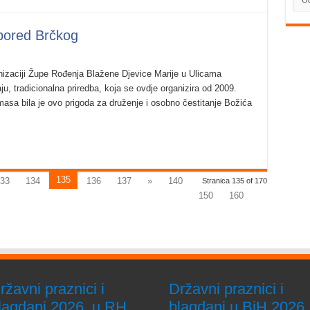
pored Brčkog
nizaciji Župe Rođenja Blažene Djevice Marije u Ulicama
u, tradicionalna priredba, koja se ovdje organizira od 2009.
asa bila je ovo prigoda za druženje i osobno čestitanje Božića
135
33
134
136
137
»
140
Stranica 135 of 170
150
160
ržavni praznici i
Državni praznici i
lagdani 2026. u RH
blagdani u BiH 2026