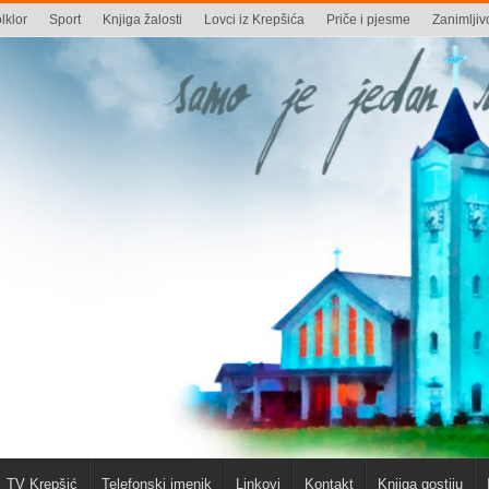
lklor
Sport
Knjiga žalosti
Lovci iz Krepšića
Priče i pjesme
Zanimljivo
TV Krepšić
Telefonski imenik
Linkovi
Kontakt
Knjiga gostiju