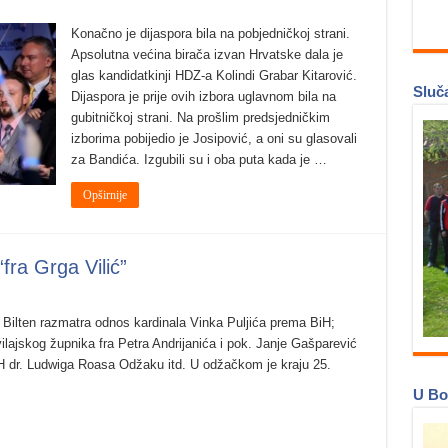
Konačno je dijaspora bila na pobjedničkoj strani.
Apsolutna većina birača izvan Hrvatske dala je
glas kandidatkinji HDZ-a Kolindi Grabar Kitarović.
Sluča
Dijaspora je prije ovih izbora uglavnom bila na
gubitničkoj strani. Na prošlim predsjedničkim
izborima pobijedio je Josipović, a oni su glasovali
za Bandića. Izgubili su i oba puta kada je …
Opširnije
fra Grga Vilić”
”. Bilten razmatra odnos kardinala Vinka Puljića prema BiH;
ilajskog župnika fra Petra Andrijanića i pok. Janje Gašparević
H dr. Ludwiga Roasa Odžaku itd. U odžačkom je kraju 25.
U Bo