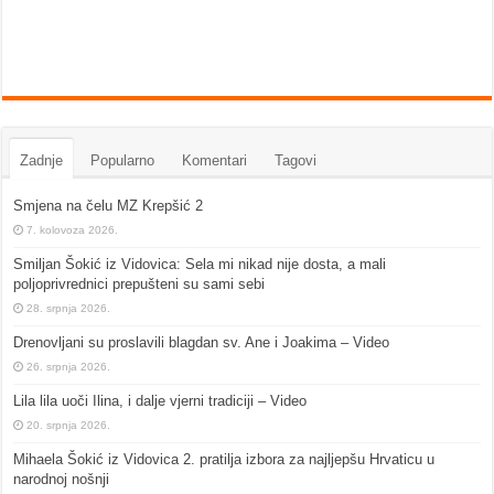
Zadnje
Popularno
Komentari
Tagovi
Smjena na čelu MZ Krepšić 2
7. kolovoza 2026.
Smiljan Šokić iz Vidovica: Sela mi nikad nije dosta, a mali
poljoprivrednici prepušteni su sami sebi
28. srpnja 2026.
Drenovljani su proslavili blagdan sv. Ane i Joakima – Video
26. srpnja 2026.
Lila lila uoči Ilina, i dalje vjerni tradiciji – Video
20. srpnja 2026.
Mihaela Šokić iz Vidovica 2. pratilja izbora za najljepšu Hrvaticu u
narodnoj nošnji