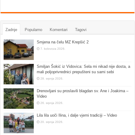
Zadnje
Popularno
Komentari
Tagovi
Smjena na čelu MZ Krepšić 2
7. kolovoza 2026.
Smiljan Šokić iz Vidovica: Sela mi nikad nije dosta, a
mali poljoprivrednici prepušteni su sami sebi
28. srpnja 2026.
Drenovljani su proslavili blagdan sv. Ane i Joakima –
Video
26. srpnja 2026.
Lila lila uoči Ilina, i dalje vjerni tradiciji – Video
20. srpnja 2026.