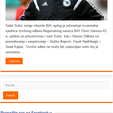
Safet Sušić ostaje izbornik BiH, epilog je jučerašnje izvanredne
sjednice Izvršnog odbora Nogometnog saveza BiH. Osim članova IO-
a, sjednici je prisustvovao i sam Sušić, kao i članovi Odbora za
posredovanje i savjetovanje – Duško Bajević, Faruk Hadžibegić i
Sead Kajtaz. “Izvršni odbor ne može biti zadovoljan onim što je
ostvareno …
Opširnije
Pronađite nas na Facebook-u