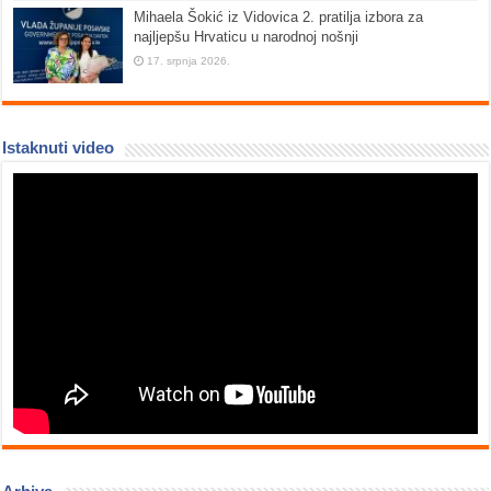
Mihaela Šokić iz Vidovica 2. pratilja izbora za
najljepšu Hrvaticu u narodnoj nošnji
17. srpnja 2026.
Istaknuti video