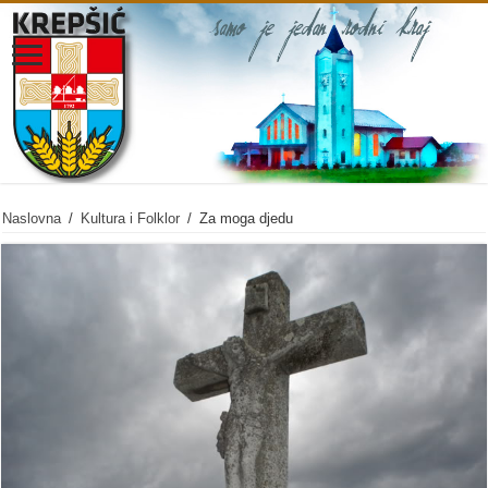
Naslovna
/
Kultura i Folklor
/
Za moga djedu