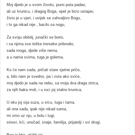
Moj djedo je u svom životu, puno puta padao,
ali uz krunicu, i dragog Boga, opet je brzo ustajao,
živio je u vjeri, i uvijek se zahvaljivo Bogu,
i to ga nikad nije , bacilo sa nogu,
Za svoju obitelj, junački se borio,
i sa njima sve teške trenutke pribrodio,
sada moga, djede više nema,
a u nama svima, tuga je golema,
Ko će nam sada, pričati stare sjetne priče,
a, bilo nam je svedno, pa i zora ako sviće,
moj djedo je sada na nebu, sa moja dva draga strica,
za njih baka moli, i u ruci joj stalno krunica,
U oku joj sija suza, u srcu, tuga i tama,
ali ona sada, ipak nije nikad sama,
mi smo uz nju, u bolu i tugi,
sinovi, kći, unučad, snaje, familija, prijatelji i svi drugi,
Bog je htio, okititi raj,