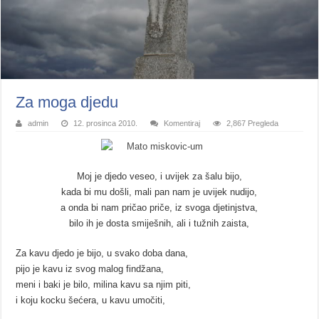
Za moga djedu
admin
12. prosinca 2010.
Komentiraj
2,867 Pregleda
Moj je djedo veseo, i uvijek za šalu bijo,
kada bi mu došli, mali pan nam je uvijek nudijo,
a onda bi nam pričao priče, iz svoga djetinjstva,
bilo ih je dosta smiješnih, ali i tužnih zaista,
Za kavu djedo je bijo, u svako doba dana,
pijo je kavu iz svog malog findžana,
meni i baki je bilo, milina kavu sa njim piti,
i koju kocku šećera, u kavu umočiti,