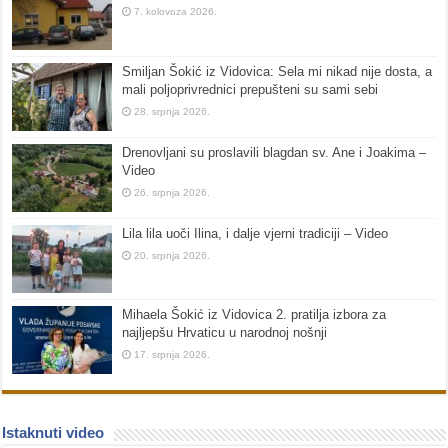
7. kolovoza 2026.
Smiljan Šokić iz Vidovica: Sela mi nikad nije dosta, a
mali poljoprivrednici prepušteni su sami sebi
28. srpnja 2026.
Drenovljani su proslavili blagdan sv. Ane i Joakima –
Video
26. srpnja 2026.
Lila lila uoči Ilina, i dalje vjerni tradiciji – Video
20. srpnja 2026.
Mihaela Šokić iz Vidovica 2. pratilja izbora za
najljepšu Hrvaticu u narodnoj nošnji
17. srpnja 2026.
Istaknuti video