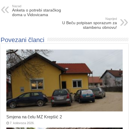
Nazad
Anketa o potrebi staračkog
doma u Vidovicama
Naprijed
U Beču potpisan sporazum za
stambenu obnovu!
Povezani članci
Smjena na čelu MZ Krepšić 2
7. kolovoza 2026.