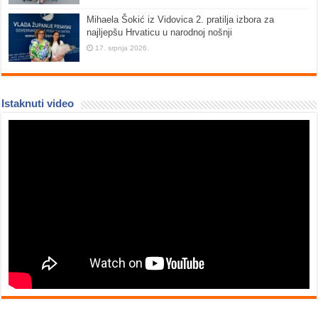
Mihaela Šokić iz Vidovica 2. pratilja izbora za
najljepšu Hrvaticu u narodnoj nošnji
17. srpnja 2026.
Istaknuti video