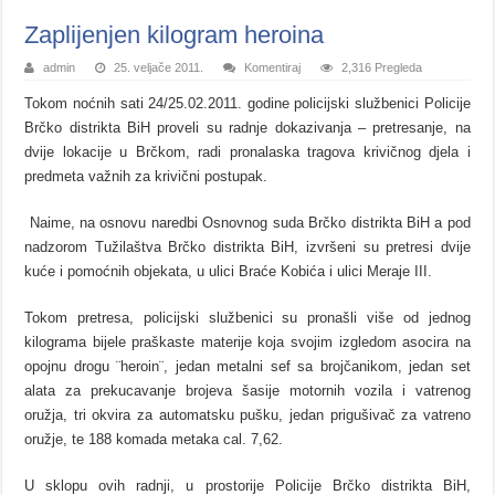
Zaplijenjen kilogram heroina
admin
25. veljače 2011.
Komentiraj
2,316 Pregleda
Tokom noćnih sati 24/25.02.2011. godine policijski službenici Policije
Brčko distrikta BiH proveli su radnje dokazivanja – pretresanje, na
dvije lokacije u Brčkom, radi pronalaska tragova krivičnog djela i
predmeta važnih za krivični postupak.
Naime, na osnovu naredbi Osnovnog suda Brčko distrikta BiH a pod
nadzorom Tužilaštva Brčko distrikta BiH, izvršeni su pretresi dvije
kuće i pomoćnih objekata, u ulici Braće Kobića i ulici Meraje III.
Tokom pretresa, policijski službenici su pronašli više od jednog
kilograma bijele praškaste materije koja svojim izgledom asocira na
opojnu drogu ¨heroin¨, jedan metalni sef sa brojčanikom, jedan set
alata za prekucavanje brojeva šasije motornih vozila i vatrenog
oružja, tri okvira za automatsku pušku, jedan prigušivač za vatreno
oružje, te 188 komada metaka cal. 7,62.
U sklopu ovih radnji, u prostorije Policije Brčko distrikta BiH,