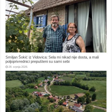
Smiljan Šokić iz Vidovica: Sela mi nikad nije dosta, a mali
poljoprivrednici prepušteni su sami sebi
28. srpnja 2026.