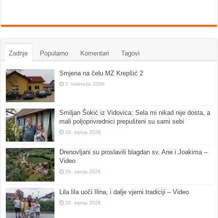
Zadnje
Popularno
Komentari
Tagovi
Smjena na čelu MZ Krepšić 2
7. kolovoza 2026.
Smiljan Šokić iz Vidovica: Sela mi nikad nije dosta, a
mali poljoprivrednici prepušteni su sami sebi
28. srpnja 2026.
Drenovljani su proslavili blagdan sv. Ane i Joakima –
Video
26. srpnja 2026.
Lila lila uoči Ilina, i dalje vjerni tradiciji – Video
20. srpnja 2026.