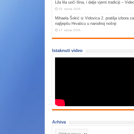
Lila lila uoči Ilina, i dalje vjerni tradiciji – Vide
20. srpnja 2026.
Mihaela Šokić iz Vidovica 2. pratilja izbora za
najljepšu Hrvaticu u narodnoj nošnji
17. srpnja 2026.
Istaknuti video
Arhiva
Arhiva