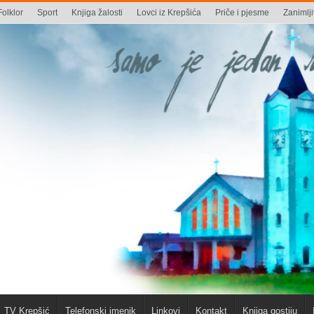
Folklor
Sport
Knjiga žalosti
Lovci iz Krepšića
Priče i pjesme
Zanimlji
TV Krepšić
Telefonski imenik
Linkovi
Kontakt
Knjiga gostiju