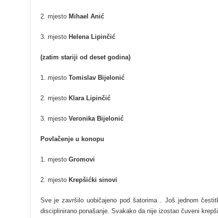
2. mjesto
Mihael Anić
3. mjesto
Helena Lipinčić
(zatim stariji od deset godina)
1. mjesto
Tomislav Bijelonić
2. mjesto
Klara Lipinčić
3. mjesto
Veronika Bijelonić
Povlačenje u konopu
1. mjesto
Gromovi
2. mjesto
Krepšićki sinovi
Sve je završilo uobičajeno pod šatorima . Još jednom čestitk
disciplinirano ponašanje. Svakako da nije izostao čuveni krepš