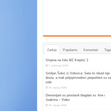
Zadnje
Popularno
Komentari
Tago
Smjena na čelu MZ Krepšić 2
7. kolovoza 2026.
Smiljan Šokić iz Vidovica: Sela mi nikad nije
dosta, a mali poljoprivrednici prepušteni su s
sebi
28. srpnja 2026.
Drenovljani su proslavili blagdan sv. Ane i
Joakima – Video
26. srpnja 2026.