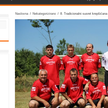
Naslovna
/
Nekategorizirano
/
8. Tradicionalni susret krepšićana