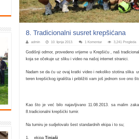
8. Tradicionalni susret krepšićana
admin
10. lipnja 2013.
1 Komentar
3,241 Pregleda
Godišnji odmor, provedeno vrijeme u Krepšiću , naš tradiciona
koja se očekuje uz sliku i video na našoj internet stranici.
Nadam se da ću uz ovaj kratki video i nekoliko stotina slika us
teren krepšićkog igrališta i približiti vam još jednom sve ono š
Kao što je već bilo najavljivano 11.08.2013. sa malim zak
8.tradicionalni krepšićki turnir.
Na turniru je sudjelovalo šest standardnih ekipa i to su;
1. ekipa
Tinjaši