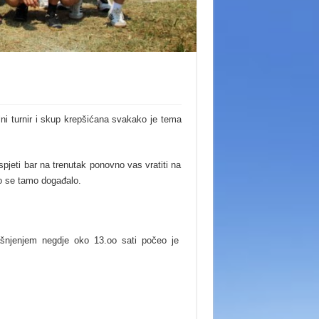
lni turnir i skup krepšićana svakako je tema
pjeti bar na trenutak ponovno vas vratiti na
to se tamo događalo.
ašnjenjem negdje oko 13.oo sati počeo je