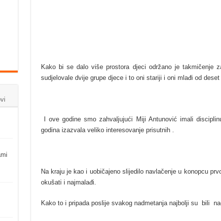
Kako bi se dalo više prostora djeci održano je takmičenje z
sudjelovale dvije grupe djece i to oni stariji i oni mlađi od deset
vi
I ove godine smo zahvaljujući Miji Antunović imali disciplinu
godina izazvala veliko interesovanje prisutnih .
ami
Na kraju je kao i uobičajeno slijedilo navlačenje u konopcu prvo
okušati i najmalađi.
Kako to i pripada poslije svakog nadmetanja najbolji su bili na