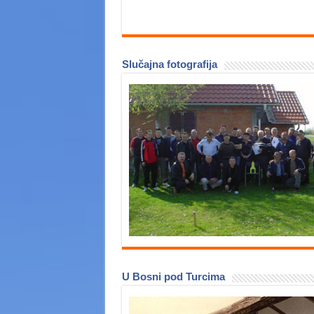
Slučajna fotografija
U Bosni pod Turcima