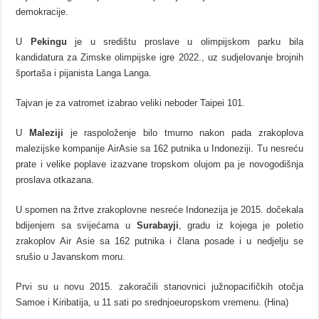
demokracije.
U
Pekingu
je u središtu proslave u olimpijskom parku bila
kandidatura za Zimske olimpijske igre 2022., uz sudjelovanje brojnih
športaša i pijanista Langa Langa.
Tajvan je za vatromet izabrao veliki neboder Taipei 101.
U
Maleziji
je raspoloženje bilo tmurno nakon pada zrakoplova
malezijske kompanije AirAsie sa 162 putnika u Indoneziji. Tu nesreću
prate i velike poplave izazvane tropskom olujom pa je novogodišnja
proslava otkazana.
U spomen na žrtve zrakoplovne nesreće Indonezija je 2015. dočekala
bdijenjem sa svijećama u
Surabayji
, gradu iz kojega je poletio
zrakoplov Air Asie sa 162 putnika i člana posade i u nedjelju se
srušio u Javanskom moru.
Prvi su u novu 2015. zakoračili stanovnici južnopacifičkih otočja
Samoe i Kiribatija, u 11 sati po srednjoeuropskom vremenu. (Hina)