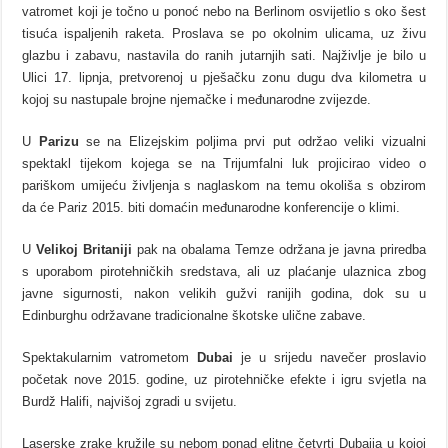
vatromet koji je točno u ponoć nebo na Berlinom osvijetlio s oko šest
tisuća ispaljenih raketa. Proslava se po okolnim ulicama, uz živu
glazbu i zabavu, nastavila do ranih jutarnjih sati. Najživlje je bilo u
Ulici 17. lipnja, pretvorenoj u pješačku zonu dugu dva kilometra u
kojoj su nastupale brojne njemačke i međunarodne zvijezde.
U
Parizu
se na Elizejskim poljima prvi put održao veliki vizualni
spektakl tijekom kojega se na Trijumfalni luk projicirao video o
pariškom umijeću življenja s naglaskom na temu okoliša s obzirom
da će Pariz 2015. biti domaćin međunarodne konferencije o klimi.
U
Velikoj Britaniji
pak na obalama Temze održana je javna priredba
s uporabom pirotehničkih sredstava, ali uz plaćanje ulaznica zbog
javne sigurnosti, nakon velikih gužvi ranijih godina, dok su u
Edinburghu održavane tradicionalne škotske ulične zabave.
Spektakularnim vatrometom
Dubai
je u srijedu navečer proslavio
početak nove 2015. godine, uz pirotehničke efekte i igru svjetla na
Burdž Halifi, najvišoj zgradi u svijetu.
Laserske zrake kružile su nebom ponad elitne četvrti Dubaija u kojoj