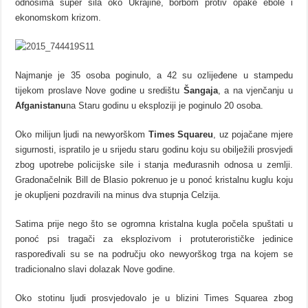
odnosima super sila oko Ukrajine, borbom protiv opake ebole i
ekonomskom krizom.
Najmanje je 35 osoba poginulo, a 42 su ozlijeđene u stampedu
tijekom proslave Nove godine u središtu
Šangaja
, a na vjenčanju u
Afganistanu
na Staru godinu u eksploziji je poginulo 20 osoba.
Oko milijun ljudi na newyorškom
Times Squareu
, uz pojačane mjere
sigurnosti, ispratilo je u srijedu staru godinu koju su obilježili prosvjedi
zbog upotrebe policijske sile i stanja međurasnih odnosa u zemlji.
Gradonačelnik Bill de Blasio pokrenuo je u ponoć kristalnu kuglu koju
je okupljeni pozdravili na minus dva stupnja Celzija.
Satima prije nego što se ogromna kristalna kugla počela spuštati u
ponoć psi tragači za eksplozivom i protuterorističke jedinice
raspoređivali su se na području oko newyorškog trga na kojem se
tradicionalno slavi dolazak Nove godine.
Oko stotinu ljudi prosvjedovalo je u blizini Times Squarea zbog