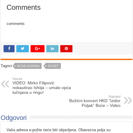
Comments
comments
Tagovi
NOVA GODINA
SVIJET
Nazad
VIDEO: Mirko Filipović
nokautirao Ishiija – umalo opća
tučnjava u ringu!
Naprijed
Božićni koncert HKD “Izidor
Poljak” Boće – Video
Odgovori
Vaša adresa e-pošte neće biti objavljena.
Obavezna polja su