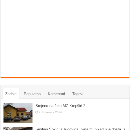
Zadnje
Popularno
Komentari
Tagovi
Smjena na čelu MZ Krepšić 2
7. kolovoza 2026.
Smiljan Šokić iz Vidovica: Sela mi nikad nije dosta, a