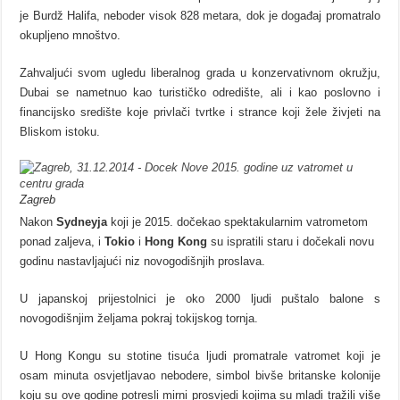
je Burdž Halifa, neboder visok 828 metara, dok je događaj promatralo
okupljeno mnoštvo.
Zahvaljući svom ugledu liberalnog grada u konzervativnom okružju,
Dubai se nametnuo kao turističko odredište, ali i kao poslovno i
financijsko središte koje privlači tvrtke i strance koji žele živjeti na
Bliskom istoku.
Zagreb
Nakon
Sydneyja
koji je 2015. dočekao spektakularnim vatrometom
ponad zaljeva, i
Tokio
i
Hong Kong
su ispratili staru i dočekali novu
godinu nastavljajući niz novogodišnjih proslava.
U japanskoj prijestolnici je oko 2000 ljudi puštalo balone s
novogodišnjim željama pokraj tokijskog tornja.
U Hong Kongu su stotine tisuća ljudi promatrale vatromet koji je
osam minuta osvjetljavao nebodere, simbol bivše britanske kolonije
koju su ove godine potresli mirni prosvjedi kojima su mladi tražili više