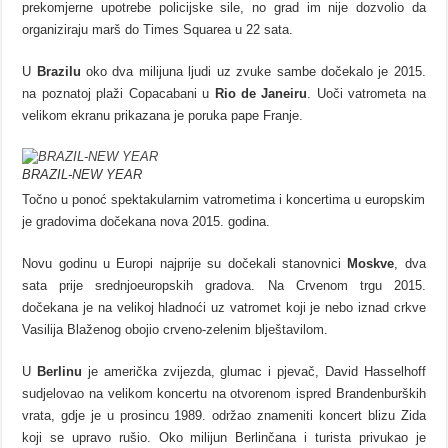
prekomjerne upotrebe policijske sile, no grad im nije dozvolio da
organiziraju marš do Times Squarea u 22 sata.
U
Brazilu
oko dva milijuna ljudi uz zvuke sambe dočekalo je 2015.
na poznatoj plaži Copacabani u
Rio de Janeiru
. Uoči vatrometa na
velikom ekranu prikazana je poruka pape Franje.
BRAZIL-NEW YEAR
Točno u ponoć spektakularnim vatrometima i koncertima u europskim
je gradovima dočekana nova 2015. godina.
Novu godinu u Europi najprije su dočekali stanovnici
Moskve
, dva
sata prije srednjoeuropskih gradova. Na Crvenom trgu 2015.
dočekana je na velikoj hladnoći uz vatromet koji je nebo iznad crkve
Vasilija Blaženog obojio crveno-zelenim blještavilom.
U
Berlinu
je američka zvijezda, glumac i pjevač, David Hasselhoff
sudjelovao na velikom koncertu na otvorenom ispred Brandenburških
vrata, gdje je u prosincu 1989. održao znameniti koncert blizu Zida
koji se upravo rušio. Oko milijun Berlinčana i turista privukao je