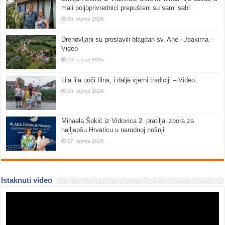
mali poljoprivrednici prepušteni su sami sebi
28. srpnja 2026.
Drenovljani su proslavili blagdan sv. Ane i Joakima –
Video
26. srpnja 2026.
Lila lila uoči Ilina, i dalje vjerni tradiciji – Video
20. srpnja 2026.
Mihaela Šokić iz Vidovica 2. pratilja izbora za
najljepšu Hrvaticu u narodnoj nošnji
17. srpnja 2026.
Istaknuti video