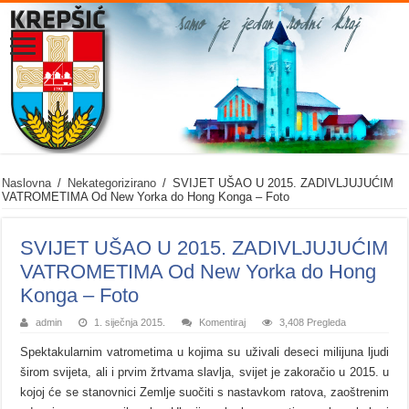
Naslovna
/
Nekategorizirano
/
SVIJET UŠAO U 2015. ZADIVLJUJUĆIM
VATROMETIMA Od New Yorka do Hong Konga – Foto
SVIJET UŠAO U 2015. ZADIVLJUJUĆIM
VATROMETIMA Od New Yorka do Hong
Konga – Foto
admin
1. siječnja 2015.
Komentiraj
3,408 Pregleda
Spektakularnim vatrometima u kojima su uživali deseci milijuna ljudi
širom svijeta, ali i prvim žrtvama slavlja, svijet je zakoračio u 2015. u
kojoj će se stanovnici Zemlje suočiti s nastavkom ratova, zaoštrenim