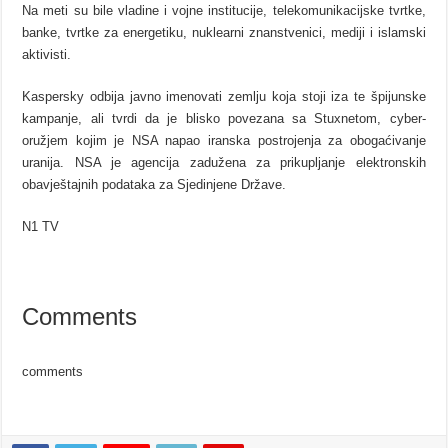
Na meti su bile vladine i vojne institucije, telekomunikacijske tvrtke,
banke, tvrtke za energetiku, nuklearni znanstvenici, mediji i islamski
aktivisti.
Kaspersky odbija javno imenovati zemlju koja stoji iza te špijunske
kampanje, ali tvrdi da je blisko povezana sa Stuxnetom, cyber-
oružjem kojim je NSA napao iranska postrojenja za obogaćivanje
uranija. NSA je agencija zadužena za prikupljanje elektronskih
obavještajnih podataka za Sjedinjene Države.
N1 TV
Comments
comments