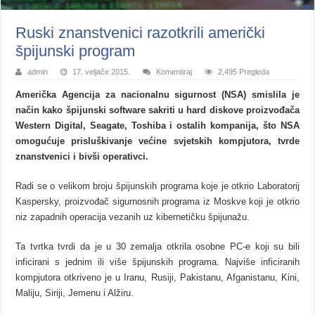
Ruski znanstvenici razotkrili američki
špijunski program
admin
17. veljače 2015.
Komentiraj
2,495 Pregleda
Američka Agencija za nacionalnu sigurnost (NSA) smislila je
način kako špijunski software sakriti u hard diskove proizvođača
Western Digital, Seagate, Toshiba i ostalih kompanija, što NSA
omogućuje prisluškivanje većine svjetskih kompjutora, tvrde
znanstvenici i bivši operativci.
Radi se o velikom broju špijunskih programa koje je otkrio Laboratorij
Kaspersky, proizvođač sigurnosnih programa iz Moskve koji je otkrio
niz zapadnih operacija vezanih uz kibernetičku špijunažu.
Ta tvrtka tvrdi da je u 30 zemalja otkrila osobne PC-e koji su bili
inficirani s jednim ili više špijunskih programa. Najviše inficiranih
kompjutora otkriveno je u Iranu, Rusiji, Pakistanu, Afganistanu, Kini,
Maliju, Siriji, Jemenu i Alžiru.