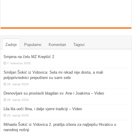
Zadnje
Popularno
Komentari
Tagovi
Smjena na čelu MZ Krepšić 2
7. kolovoza 2026.
Smiljan Šokić iz Vidovica: Sela mi nikad nije dosta, a mali
poljoprivrednici prepušteni su sami sebi
28. srpnja 2026.
Drenovljani su proslavili blagdan sv. Ane i Joakima – Video
26. srpnja 2026.
Lila lila uoči Ilina, i dalje vjerni tradiciji – Video
20. srpnja 2026.
Mihaela Šokić iz Vidovica 2. pratilja izbora za najljepšu Hrvaticu u
narodnoj nošnji