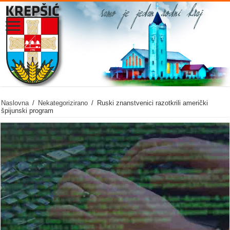
Naslovna
/
Nekategorizirano
/
Ruski znanstvenici razotkrili američki
špijunski program