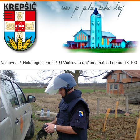
Naslovna
/
Nekategorizirano
/
U Vučilovcu uništena ručna bomba RB 100