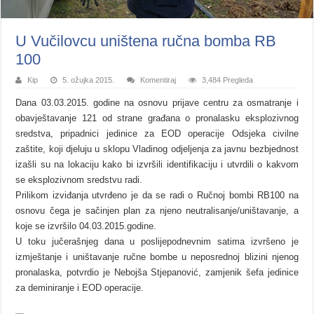
U Vučilovcu uništena ručna bomba RB
100
Kip
5. ožujka 2015.
Komentiraj
3,484 Pregleda
Dana 03.03.2015. godine na osnovu prijave centru za osmatranje i
obavještavanje 121 od strane građana o pronalasku eksplozivnog
sredstva, pripadnici jedinice za EOD operacije Odsjeka civilne
zaštite, koji djeluju u sklopu Vladinog odjeljenja za javnu bezbjednost
izašli su na lokaciju kako bi izvršili identifikaciju i utvrdili o kakvom
se eksplozivnom sredstvu radi.
Prilikom izviđanja utvrđeno je da se radi o Ručnoj bombi RB100 na
osnovu čega je sačinjen plan za njeno neutralisanje/uništavanje, a
koje se izvršilo 04.03.2015.godine.
U toku jučerašnjeg dana u poslijepodnevnim satima izvršeno je
izmještanje i uništavanje ručne bombe u neposrednoj blizini njenog
pronalaska, potvrdio je Nebojša Stjepanović, zamjenik šefa jedinice
za deminiranje i EOD operacije.