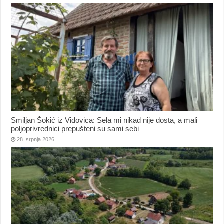
Smiljan Šokić iz Vidovica: Sela mi nikad nije dosta, a mali
poljoprivrednici prepušteni su sami sebi
28. srpnja 2026.