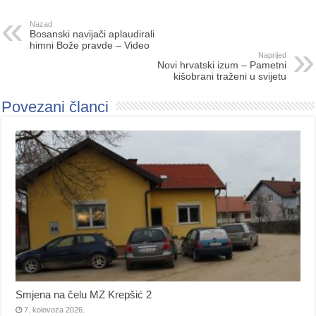
Nazad
Bosanski navijači aplaudirali
himni Bože pravde – Video
Naprijed
Novi hrvatski izum – Pametni
kišobrani traženi u svijetu
Povezani članci
Smjena na čelu MZ Krepšić 2
7. kolovoza 2026.