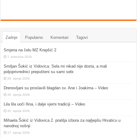
Zadnje
Popularno
Komentari
Tagovi
Smjena na čelu MZ Krepšić 2
7. kolovoza 2026.
Smiljan Šokić iz Vidovica: Sela mi nikad nije dosta, a mali
poljoprivrednici prepušteni su sami sebi
28. srpnja 2026.
Drenovljani su proslavili blagdan sv. Ane i Joakima – Video
26. srpnja 2026.
Lila lila uoči Ilina, i dalje vjerni tradiciji – Video
20. srpnja 2026.
Mihaela Šokić iz Vidovica 2. pratilja izbora za najljepšu Hrvaticu u
narodnoj nošnji
17. srpnja 2026.