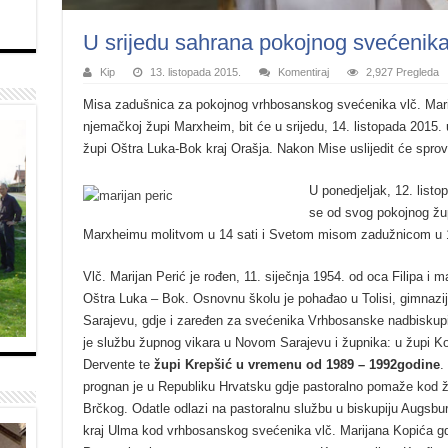
U srijedu sahrana pokojnog svećenika 
Kip
13. listopada 2015.
Komentiraj
2,927 Pregleda
Misa zadušnica za pokojnog vrhbosanskog svećenika vlč. Marij
njemačkoj župi Marxheim, bit će u srijedu, 14. listopada 2015. 
župi Oštra Luka-Bok kraj Orašja. Nakon Mise uslijedit će spro
U ponedjeljak, 12. list
se od svog pokojnog žup
Marxheimu molitvom u 14 sati i Svetom misom zadužnicom u 1
Vlč. Marijan Perić je rođen, 11. siječnja 1954. od oca Filipa i
Oštra Luka – Bok. Osnovnu školu je pohađao u Tolisi, gimnaziju
Sarajevu, gdje i zaređen za svećenika Vrhbosanske nadbiskupij
je službu župnog vikara u Novom Sarajevu i župnika: u župi Kor
Dervente te
župi Krepšić u vremenu od 1989 – 1992godine
.
prognan je u Republiku Hrvatsku gdje pastoralno pomaže kod ž
Brčkog. Odatle odlazi na pastoralnu službu u biskupiju Augsburg
kraj Ulma kod vrhbosanskog svećenika vlč. Marijana Kopića gd