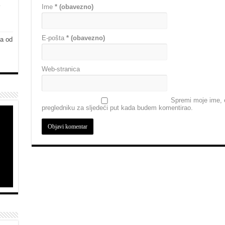
Ime
* (obavezno)
E-pošta
* (obavezno)
ja od
Web-stranica
Spremi moje ime, e
pregledniku za sljedeći put kada budem komentirao.