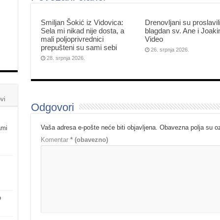
Smiljan Šokić iz Vidovica:
Drenovljani su proslavil
Sela mi nikad nije dosta, a
blagdan sv. Ane i Joak
mali poljoprivrednici
Video
prepušteni su sami sebi
26. srpnja 2026.
28. srpnja 2026.
vi
Odgovori
Vaša adresa e-pošte neće biti objavljena.
Obavezna polja su 
ami
Komentar
* (obavezno)
o