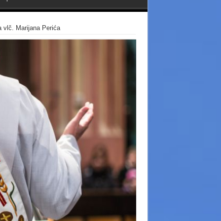
 vlč. Marijana Perića