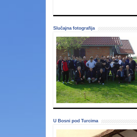
Slučajna fotografija
U Bosni pod Turcima