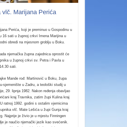
vlč. Marijana Perića
ana Perića, koji je preminuo u Gospodinu u
u 16 sati u župnoj crkvi Imena Marijina u
vodni obredi na mjesnom groblju u Boku.
opada njemačka župna zajednica oprostit će
nika u župnoj crkvi sv. Petra i Pavla u
4.30 sati.
 majke Mande rođ. Martinović u Boku, župa
-sjemenište u Zadru, a teološki studij u
e, 29. lipnja 1982. Nakon ređenja obavljao
ićani kraj Travnika, zatim župi Kulina kraj
 U ratnoj 1992. godini s ostalim vjernicima
upnika vlč. Mate Lešića u župi Gunja kraj
. Najprije je živio je u mjestu Finningen
je je naučio njemački jezik kao svećenik.