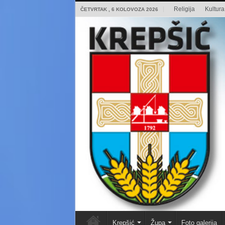
Religija
Kultura 
ČETVRTAK , 6 KOLOVOZA 2026
Krepšić
Župa
Foto galerija