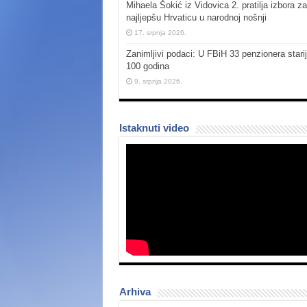
Mihaela Šokić iz Vidovica 2. pratilja izbora za
najljepšu Hrvaticu u narodnoj nošnji
17. srpnja 2026.
Zanimljivi podaci: U FBiH 33 penzionera stari
100 godina
9. srpnja 2026.
Istaknuti video
Arhiva