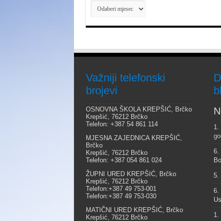
Arhiva
Važniji telefonski
D
brojevi
b
OSNOVNA ŠKOLA KREPŠIĆ, Brčko
N
Krepšić, 76212 Brčko
Telefon: +387 54 861 114
1.
go
MJESNA ZAJEDNICA KREPŠIĆ,
Brčko
6.
Krepšić, 76212 Brčko
Telefon: +387 054 861 024
Bo
ŽUPNI URED KREPŠIĆ, Brčko
5.
Krepšić, 76212 Brčko
Telefon:+387 49 753-001
6.
Telefon:+387 49 753-030
Us
MATIČNI URED KREPŠIĆ, Brčko
1.
Krepšić, 76212 Brčko