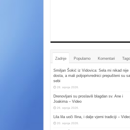
Zadnje
Popularno
Komentari
Tago
Smiljan Šokić iz Vidovica: Sela mi nikad nije
dosta, a mali poljoprivrednici prepušteni su s
sebi
28. srpnja 2026.
Drenovljani su proslavili blagdan sv. Ane i
Joakima – Video
26. srpnja 2026.
Lila lila uoči Ilina, i dalje vjerni tradiciji – Vide
20. srpnja 2026.