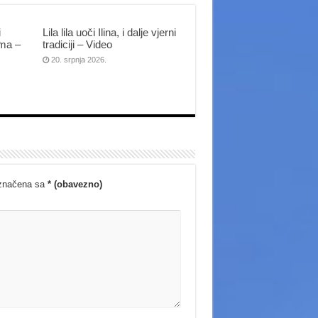
i
Lila lila uoči Ilina, i dalje vjerni
ima –
tradiciji – Video
20. srpnja 2026.
označena sa
* (obavezno)