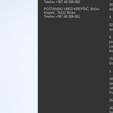
Telefon:+387 49 306-060
30
POŠTANSKI URED KREPŠIĆ, Brčko
dr
Krepšić, 76212 Brčko
Telefon:+387 49 306-061
4.
22
an
5.
po
za
br
15
Go
1.
18
sj
ra
Vu
25
26
St