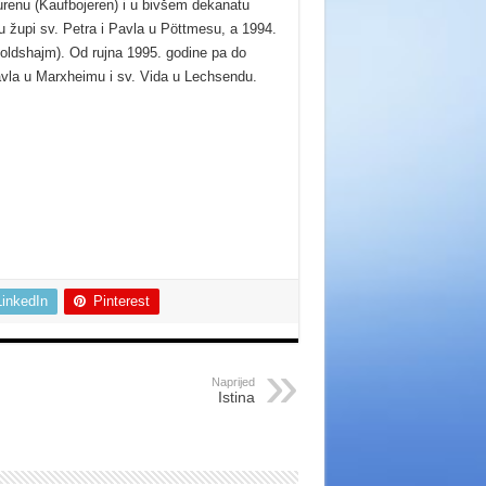
renu (Kaufbojeren) i u bivšem dekanatu
 župi sv. Petra i Pavla u Pöttmesu, a 1994.
ldshajm). Od rujna 1995. godine pa do
avla u Marxheimu i sv. Vida u Lechsendu.
LinkedIn
Pinterest
Naprijed
Istina