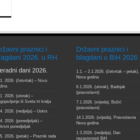
ržavni praznici i
Državni praznici i
lagdani 2026. u RH
blagdani u BiH 2026
eradni dani 2026.
1.1. – 2.1.2026. (četvrtak – petak),
Nova godina
 1. 2026. (četvrtak) –
Nova
dina
6.1.2026. (utorak), Badnjak
(pravoslavni)
 1. 2026. (utorak) –
gojavljenje ili Sveta tri kralja
7.1.2026. (srijeda), Božić
(pravoslavni)
 4. 2026. (nedjelja) – Uskrs
14.1.2026. (srijeda), Pravoslavna
 4. 2026. (ponedjeljak) –
Nova godina
krsni ponedjeljak
1.3.2026. (nedjelja), Dan
 5. 2026. (petak) – Praznik rada
nezavisnosti BiH