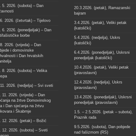
. 5. 2026. (subota) – Dan
20.3.2026. (petak), Ramazanski
žavnosti
bajram
 6. 2026. (četvrtak) – Tijelovo
3.4.2026. (petak), Veliki petak
(katolički)
. 6. 2026. (ponedjeljak) – Dan
tifašističke borbe
5.4.2026. (nedjelja), Uskrs
(katolički)
 8. 2026. (srijeda) – Dan
bjede i domovinske
6.4.2026. (ponedjeljak), Uskrsni
hvalnosti i Dan hrvatskih
ponedjeljak (katolički)
anitelja
10.4.2026. (petak), Veliki petak
. 8. 2026. (subota) – Velika
(pravoslavni)
spa
12.4.2026. (nedjelja), Uskrs
 11. 2026. (nedjelja) – Svi sveti
(pravoslavni)
. 11. 2026. (srijeda) – Dan
13.4.2026. (ponedjeljak), Uskrsni
ećanja na žrtve Domovinskog
ponedjeljak (pravoslavni)
ta i Dan sjećanja na žrtvu
kovara i Škabrnje
1.5. – 2.5.2026. (petak – subota),
Praznik rada
. 12. 2026. (petak) – Božić
9.5.2026. (subota), Dan pobjede
. 12. 2026. (subota) – Sveti
nad fašizmom (RS)
jepan