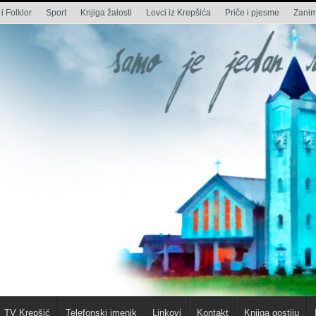
i Folklor
Sport
Knjiga žalosti
Lovci iz Krepšića
Priče i pjesme
Zaniml
TV Krepšić
Telefonski imenik
Linkovi
Kontakt
Knjiga gostiju