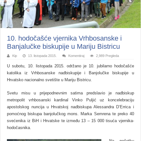
10. hodočašće vjernika Vrhbosanske i
Banjalučke biskupije u Mariju Bistricu
Kip
13. listopada 2015.
Komentiraj
2,989 Pregleda
U subotu, 10. listopada 2015. održano je 10. jubilarno hodočašće
katolika iz Vrhbosanske nadbiskupije i Banjolučke biskupije u
Hrvatsko nacionalno svetište u Mariju Bistricu.
Svetu misu u prijepodnevnim satima predslavio je nadbiskup
metropolit vrhbosanski kardinal Vinko Puljić uz koncelebraciju
apostolskog nuncija u Hrvatskoj nadbiskupa Alessandra D’Errica i
pomoćnog biskupa banjolučkog mons. Marka Semrena te preko 40
svećenika iz BiH i Hrvatske te između 13 – 15 000 tisuća vjernika-
hodočasnika.
Na početku