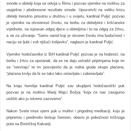
sinode o obitelji koja se odvija u Rimu i pozvao vjernike na molitvu za
uspješne i plodonosne rezultate sinode. Upozorivši na veliku krizu
obitelji trenutno prisutnu u društvu i u svijetu, kardinal Puljić pozvao
je vjernike na otvorenost životu, na borbu za obiteljske i kršćanske
vrjednote, na ispravan odgoj djece u obiteljima i to na odgoj za žrtvu,
a ne za uživanje. “Samo narod koji je otvoren životu ima budućnost i
naciju se ljubi i voli njišući kolijevku”, naglasio je kardinal Puljić.
Vjernike hodočasnike iz BiH kardinal Puljić pozvao je na hrabrost, na
borbu i žrtvu za opstanak, da se ne daju ustrašit prijetnjama koje im
se “serviraju” te im posvijestio da je rodna gruda skupo plaćena,
“plaćena krvlju da bi se tako lako ostavljala i zaboravljala”.
Na kraju homilije kardinal Puljić sav okupljeni hodočasnički puk
pozvao je na molitvu Mariji Majci Božjoj “koja će nas zasigurno
uslišiti ako ju iskreno zazovemo”.
Nakon Svete mise vjerni puk u molitvi i prigodnoj meditaciji, koju je
pripremio i predmolio biskup Semren, obavio je pobožnost križnoga
puta na Bistričkoj Kalvariji.