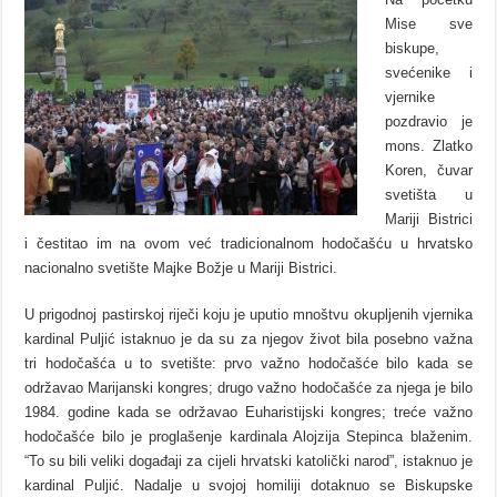
Mise sve
biskupe,
svećenike i
vjernike
pozdravio je
mons. Zlatko
Koren, čuvar
svetišta u
Mariji Bistrici
i čestitao im na ovom već tradicionalnom hodočašću u hrvatsko
nacionalno svetište Majke Božje u Mariji Bistrici.
U prigodnoj pastirskoj riječi koju je uputio mnoštvu okupljenih vjernika
kardinal Puljić istaknuo je da su za njegov život bila posebno važna
tri hodočašća u to svetište: prvo važno hodočašće bilo kada se
održavao Marijanski kongres; drugo važno hodočašće za njega je bilo
1984. godine kada se održavao Euharistijski kongres; treće važno
hodočašće bilo je proglašenje kardinala Alojzija Stepinca blaženim.
“To su bili veliki događaji za cijeli hrvatski katolički narod”, istaknuo je
kardinal Puljić. Nadalje u svojoj homiliji dotaknuo se Biskupske