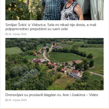
Smiljan Šokić iz Vidovica: Sela mi nikad nije dosta, a mali
poljoprivrednici prepušteni su sami sebi
28. srpnja 2026.
Drenovljani su proslavili blagdan sv. Ane i Joakima – Video
26. srpnja 2026.