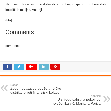
Na ovom hodočašću sudjelovali su i brojni vjernici iz hrvatskih
katoličkih misija u Austriji.
(kta)
Comments
comments
Nazad
Zbog nevažaćeg budžeta, Brčko
distriktu prijeti finansijski kolaps
Naprijed
U srijedu sahrana pokojnog
svećenika vlč. Marijana Perića