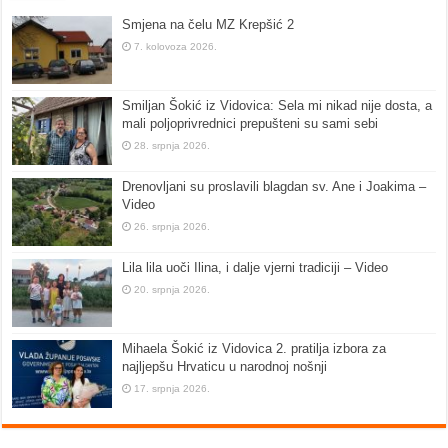
Smjena na čelu MZ Krepšić 2
7. kolovoza 2026.
Smiljan Šokić iz Vidovica: Sela mi nikad nije dosta, a
mali poljoprivrednici prepušteni su sami sebi
28. srpnja 2026.
Drenovljani su proslavili blagdan sv. Ane i Joakima –
Video
26. srpnja 2026.
Lila lila uoči Ilina, i dalje vjerni tradiciji – Video
20. srpnja 2026.
Mihaela Šokić iz Vidovica 2. pratilja izbora za
najljepšu Hrvaticu u narodnoj nošnji
17. srpnja 2026.