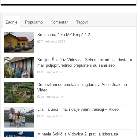
Zadnje
Popularno
Komentari
Tagovi
Smjena na čelu MZ Krepšić 2
7. kolovoza 2026.
Smiljan Šokić iz Vidovica: Sela mi nikad nije dosta, a
mali poljoprivrednici prepušteni su sami sebi
28. srpnja 2026.
Drenovljani su proslavili blagdan sv. Ane i Joakima –
Video
26. srpnja 2026.
Lila lila uoči Ilina, i dalje vjerni tradiciji – Video
20. srpnja 2026.
Mihaela Šokić iz Vidovica 2. pratilja izbora za