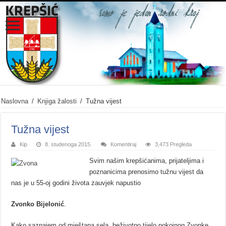
Naslovna
/
Knjiga žalosti
/
Tužna vijest
Tužna vijest
Kip
8. studenoga 2015.
Komentiraj
3,473 Pregleda
Svim našim krepšićanima, prijateljima i
poznanicima prenosimo tužnu vijest da
nas je u 55-oj godini života zauvjek napustio
Zvonko Bijelonić
.
Kako saznajem od mještana sela, beživotno tijelo pokojnog Zvonke