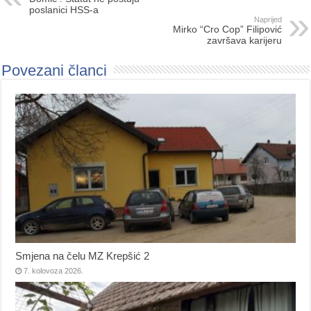
poslanici HSS-a
Naprijed
Mirko “Cro Cop” Filipović
završava karijeru
Povezani članci
Smjena na čelu MZ Krepšić 2
7. kolovoza 2026.