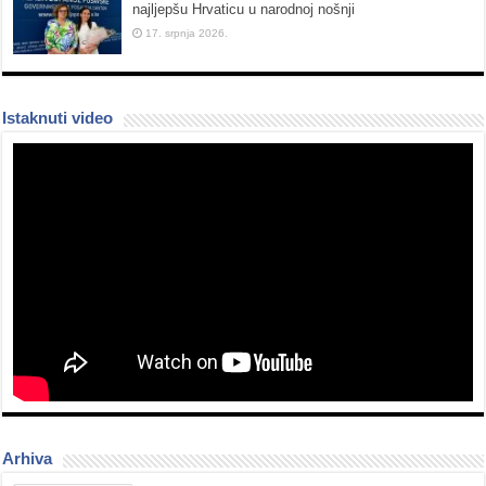
najljepšu Hrvaticu u narodnoj nošnji
17. srpnja 2026.
Istaknuti video
Arhiva