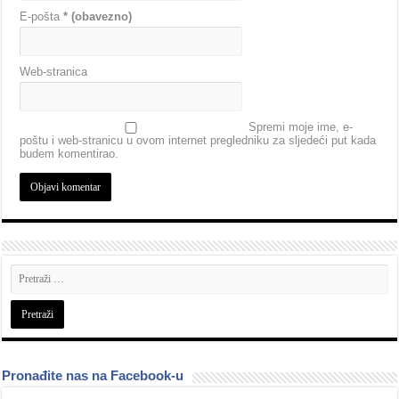
E-pošta
* (obavezno)
Web-stranica
Spremi moje ime, e-
poštu i web-stranicu u ovom internet pregledniku za sljedeći put kada
budem komentirao.
Pronađite nas na Facebook-u