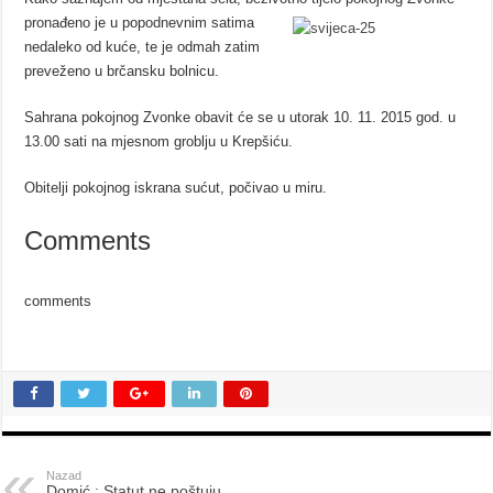
pronađeno je u
popodnevnim satima
nedaleko od kuće, te je odmah zatim
preveženo u brčansku bolnicu.
Sahrana pokojnog Zvonke obavit će se u utorak 10. 11. 2015 god. u
13.00 sati na mjesnom groblju u Krepšiću.
Obitelji pokojnog iskrana sućut, počivao u miru.
Comments
comments
Nazad
Domić : Statut ne poštuju