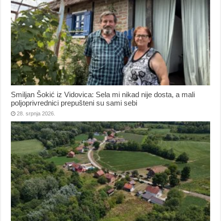
Smiljan Šokić iz Vidovica: Sela mi nikad nije dosta, a mali
poljoprivrednici prepušteni su sami sebi
28. srpnja 2026.