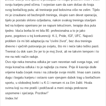
svoju karijeru pred očima. I svjestan sam da sam došao do kraja
svog borilačkog puta, ali treniranje pod bolovima više ne zelim. Tijelo
mi je izraubano od bezbrojnih treninga, skupio sam devet operacija,
tijelo je postalo sklono ozljedama, nakon svakog treninga stavljam
led na koljeno operirano jer se napuni tekućinom, terapije dva puta
tjedno. Iduća borba bi mi bila 80. profesionalna a to je jako
puno, pogotovo u toj konkurenciji: K-1, Pride, IGF, UFC. Najveći
problem će mi biti adaptacija na “civilni život”, bez dva treninga
dnevno i vječnih putovanja po svijetu, što mi i neće tako teško pasti.
Trenirat ću dok sam živ jer to je moj život, ali ne takvim tempom i to
me na neki način raduje.
Ovo nije neka trenutna odluka jer sam nesretan radi svega toga, već
moja konačna odluka i to je najbolje za mene. Prije ili kasnije dođe
vrijeme kada ćovjek mora i na zdravlje svoje misliti. Imao sam zaista
dugu i bogatu karijeru i ostavio sam vjerujem dubok trag u borilačkom
sportu, u slobodnoj borbi i u K-1 i nemam ni za čim žaliti. Hvala
svima koji su me pratili i podržavali a meni ostaju prekrasne
uspomene i sjećanja. Pozdrav!”
/index.hr/