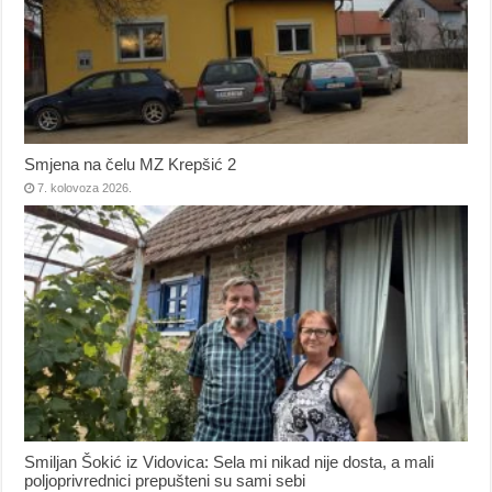
Smjena na čelu MZ Krepšić 2
7. kolovoza 2026.
Smiljan Šokić iz Vidovica: Sela mi nikad nije dosta, a mali
poljoprivrednici prepušteni su sami sebi