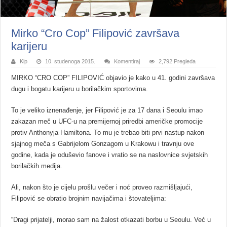
Mirko “Cro Cop” Filipović završava
karijeru
Kip
10. studenoga 2015.
Komentiraj
2,792 Pregleda
MIRKO “CRO COP” FILIPOVIĆ objavio je kako u 41. godini završava
dugu i bogatu karijeru u borilačkim sportovima.
To je veliko iznenađenje, jer Filipović je za 17 dana i Seoulu imao
zakazan meč u UFC-u na premijernoj priredbi američke promocije
protiv Anthonyja Hamiltona. To mu je trebao biti prvi nastup nakon
sjajnog meča s Gabrijelom Gonzagom u Krakowu i travnju ove
godine, kada je oduševio fanove i vratio se na naslovnice svjetskih
borilačkih medija.
Ali, nakon što je cijelu prošlu večer i noć proveo razmišljajući,
Filipović se obratio brojnim navijačima i štovateljima:
“Dragi prijatelji, morao sam na žalost otkazati borbu u Seoulu. Već u