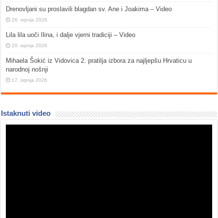
Drenovljani su proslavili blagdan sv. Ane i Joakima – Video
26. srpnja 2026.
Lila lila uoči Ilina, i dalje vjerni tradiciji – Video
20. srpnja 2026.
Mihaela Šokić iz Vidovica 2. pratilja izbora za najljepšu Hrvaticu u
narodnoj nošnji
17. srpnja 2026.
Istaknuti video