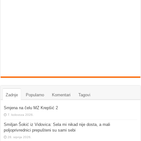
Zadnje
Popularno
Komentari
Tagovi
Smjena na čelu MZ Krepšić 2
7. kolovoza 2026.
Smiljan Šokić iz Vidovica: Sela mi nikad nije dosta, a mali
poljoprivrednici prepušteni su sami sebi
28. srpnja 2026.