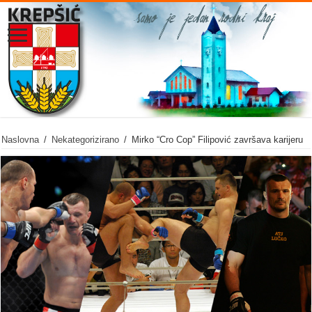
Naslovna
/
Nekategorizirano
/
Mirko “Cro Cop” Filipović završava karijeru