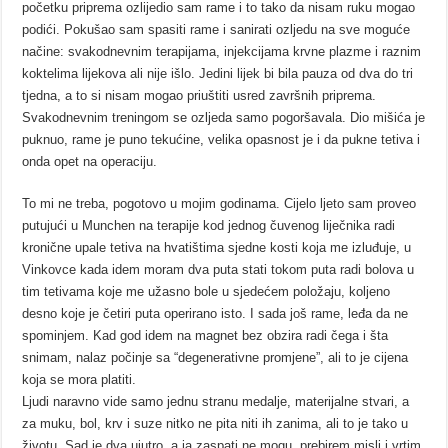
početku priprema ozlijedio sam rame i to tako da nisam ruku mogao
podići. Pokušao sam spasiti rame i sanirati ozljedu na sve moguće
načine: svakodnevnim terapijama, injekcijama krvne plazme i raznim
koktelima lijekova ali nije išlo. Jedini lijek bi bila pauza od dva do tri
tjedna, a to si nisam mogao priuštiti usred završnih priprema.
Svakodnevnim treningom se ozljeda samo pogoršavala. Dio mišića je
puknuo, rame je puno tekućine, velika opasnost je i da pukne tetiva i
onda opet na operaciju.
To mi ne treba, pogotovo u mojim godinama. Cijelo ljeto sam proveo
putujući u Munchen na terapije kod jednog čuvenog liječnika radi
kronične upale tetiva na hvatištima sjedne kosti koja me izluđuje, u
Vinkovce kada idem moram dva puta stati tokom puta radi bolova u
tim tetivama koje me užasno bole u sjedećem položaju, koljeno
desno koje je četiri puta operirano isto. I sada još rame, leđa da ne
spominjem. Kad god idem na magnet bez obzira radi čega i šta
snimam, nalaz počinje sa “degenerativne promjene”, ali to je cijena
koja se mora platiti.
Ljudi naravno vide samo jednu stranu medalje, materijalne stvari, a
za muku, bol, krv i suze nitko ne pita niti ih zanima, ali to je tako u
životu. Sad je dva ujutro, a ja zaspati ne mogu, prebirem misli i vrtim