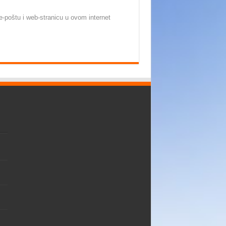
-poštu i web-stranicu u ovom internet