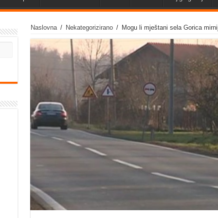
Naslovna
/
Nekategorizirano
/
Mogu li mještani sela Gorica mirni