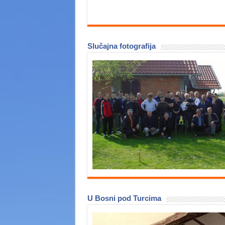
Slučajna fotografija
U Bosni pod Turcima