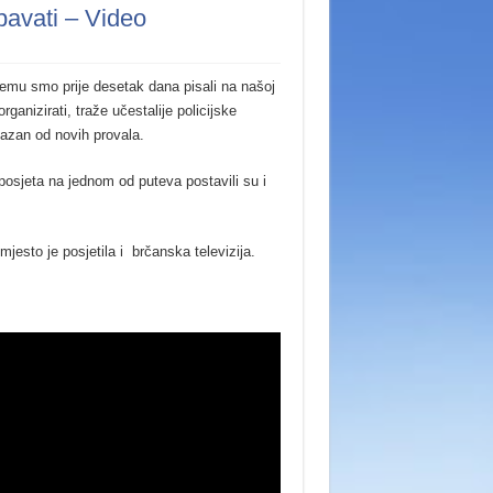
pavati – Video
emu smo prije desetak dana pisali na našoj
ganizirati, traže učestalije policijske
ojazan od novih provala.
 posjeta na jednom od puteva postavili su i
mjesto je posjetila i brčanska televizija.