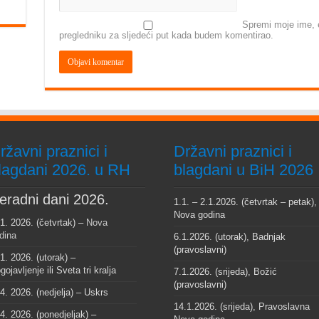
Spremi moje ime, e
pregledniku za sljedeći put kada budem komentirao.
ržavni praznici i
Državni praznici i
lagdani 2026. u RH
blagdani u BiH 2026
eradni dani 2026.
1.1. – 2.1.2026. (četvrtak – petak),
Nova godina
 1. 2026. (četvrtak) –
Nova
dina
6.1.2026. (utorak), Badnjak
(pravoslavni)
 1. 2026. (utorak) –
gojavljenje ili Sveta tri kralja
7.1.2026. (srijeda), Božić
(pravoslavni)
 4. 2026. (nedjelja) – Uskrs
14.1.2026. (srijeda), Pravoslavna
 4. 2026. (ponedjeljak) –