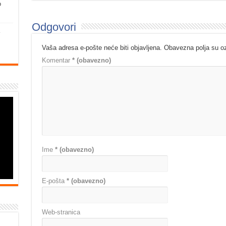
o
Odgovori
Vaša adresa e-pošte neće biti objavljena.
Obavezna polja su 
Komentar
* (obavezno)
Ime
* (obavezno)
E-pošta
* (obavezno)
Web-stranica