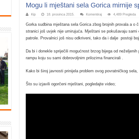
Mogu li mještani sela Gorica mirnije s
Kip
18. prosinca 2015.
Komentiraj
4,489 Pregleda
Gorka sudbina mještana sela Gorica zbog brojnih provala a o č
stranici još uvjek nije umirujuća. Mještani se pokušavaju sami or
patrole. Provalnici još nisu odkriveni, tako da i dalje postoji b
Da bi i donekle spriječili mogućnost brzog bijega od neželjenih
rampu koju su sami dobrovoljnim prilozima financirali .
Kako bi široj javnosti prinijela problem ovog povratničkog sela, 
Što su izjavili ogorčeni mještani, pogledajte video;