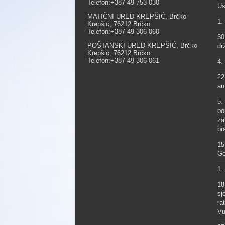
Telefon:+387 49 753-030
Us
MATIČNI URED KREPŠIĆ, Brčko
1.
Krepšić, 76212 Brčko
Telefon:+387 49 306-060
30
POŠTANSKI URED KREPŠIĆ, Brčko
dr
Krepšić, 76212 Brčko
Telefon:+387 49 306-061
4.
22
an
5.
po
za
br
15
Go
1.
18
sj
ra
Vu