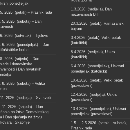
Nova godina
krsni ponedjeljak
1.3.2026. (nedjelja), Dan
 5. 2026. (petak) – Praznik rada
nezavisnosti BiH
. 5. 2026. (subota) – Dan
20.3.2026. (petak), Ramazanski
žavnosti
bajram
 6. 2026. (četvrtak) – Tijelovo
3.4.2026. (petak), Veliki petak
(katolički)
. 6. 2026. (ponedjeljak) – Dan
tifašističke borbe
5.4.2026. (nedjelja), Uskrs
(katolički)
 8. 2026. (srijeda) – Dan
bjede i domovinske
6.4.2026. (ponedjeljak), Uskrsni
hvalnosti i Dan hrvatskih
ponedjeljak (katolički)
anitelja
10.4.2026. (petak), Veliki petak
. 8. 2026. (subota) – Velika
(pravoslavni)
spa
12.4.2026. (nedjelja), Uskrs
 11. 2026. (nedjelja) – Svi sveti
(pravoslavni)
. 11. 2026. (srijeda) – Dan
13.4.2026. (ponedjeljak), Uskrsni
ećanja na žrtve Domovinskog
ponedjeljak (pravoslavni)
ta i Dan sjećanja na žrtvu
kovara i Škabrnje
1.5. – 2.5.2026. (petak – subota),
Praznik rada