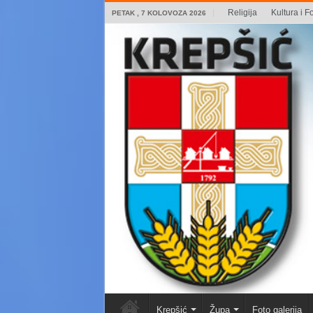
Religija
Kultura i Fo
PETAK , 7 KOLOVOZA 2026
Krepšić
Župa
Foto galerija