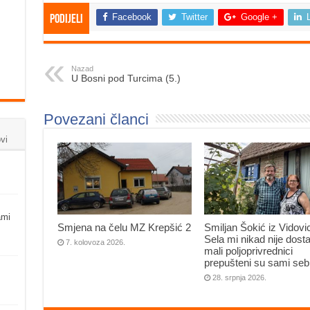
Facebook
Twitter
Google +
Podijeli
Nazad
U Bosni pod Turcima (5.)
Povezani članci
vi
ami
Smjena na čelu MZ Krepšić 2
Smiljan Šokić iz Vidovi
Sela mi nikad nije dosta
7. kolovoza 2026.
mali poljoprivrednici
prepušteni su sami seb
28. srpnja 2026.