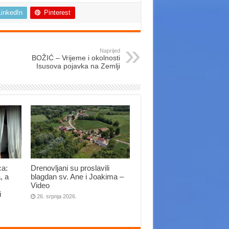
LinkedIn
Pinterest
Naprijed
BOŽIĆ – Vrijeme i okolnosti
Isusova pojavka na Zemlji
ca:
Drenovljani su proslavili
, a
blagdan sv. Ane i Joakima –
Video
i
26. srpnja 2026.