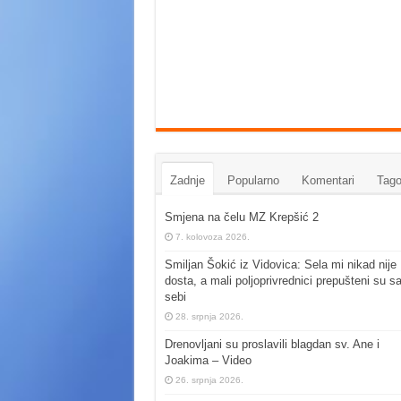
Zadnje
Popularno
Komentari
Tago
Smjena na čelu MZ Krepšić 2
7. kolovoza 2026.
Smiljan Šokić iz Vidovica: Sela mi nikad nije
dosta, a mali poljoprivrednici prepušteni su s
sebi
28. srpnja 2026.
Drenovljani su proslavili blagdan sv. Ane i
Joakima – Video
26. srpnja 2026.