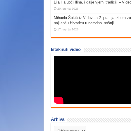
Lila lila uoči Ilina, i dalje vjerni tradiciji – Vide
20. srpnja 2026.
Mihaela Šokić iz Vidovica 2. pratilja izbora za
najljepšu Hrvaticu u narodnoj nošnji
17. srpnja 2026.
Istaknuti video
Arhiva
Arhiva