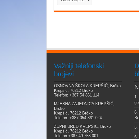
Važniji telefonski
D
brojevi
b
OSNOVNA ŠKOLA KREPŠIĆ, Brčko
N
Krepšić, 76212 Brčko
Telefon: +387 54 861 114
1.
go
MJESNA ZAJEDNICA KREPŠIĆ,
Brčko
6.
Krepšić, 76212 Brčko
Telefon: +387 054 861 024
Bo
ŽUPNI URED KREPŠIĆ, Brčko
5.
Krepšić, 76212 Brčko
Telefon:+387 49 753-001
6.