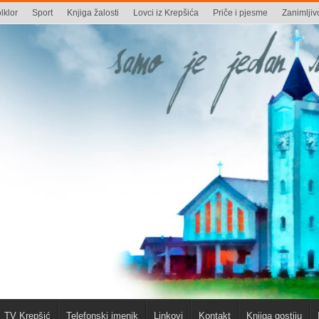
lklor
Sport
Knjiga žalosti
Lovci iz Krepšića
Priče i pjesme
Zanimljivo
TV Krepšić
Telefonski imenik
Linkovi
Kontakt
Knjiga gostiju