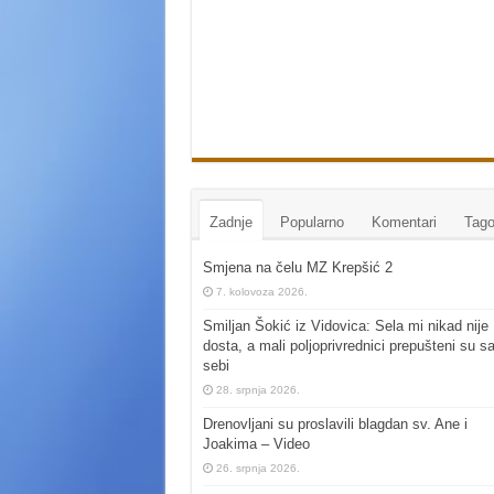
Zadnje
Popularno
Komentari
Tago
Smjena na čelu MZ Krepšić 2
7. kolovoza 2026.
Smiljan Šokić iz Vidovica: Sela mi nikad nije
dosta, a mali poljoprivrednici prepušteni su s
sebi
28. srpnja 2026.
Drenovljani su proslavili blagdan sv. Ane i
Joakima – Video
26. srpnja 2026.