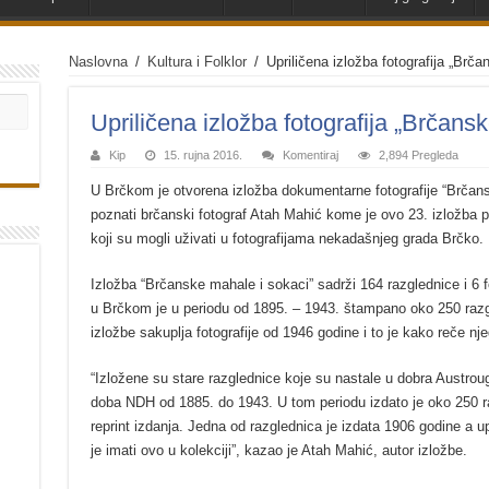
Naslovna
/
Kultura i Folklor
/
Upriličena izložba fotografija „Brč
Upriličena izložba fotografija „Brčans
Kip
15. rujna 2016.
Komentiraj
2,894 Pregleda
U Brčkom je otvorena izložba dokumentarne fotografije “Brčansk
poznati brčanski fotograf Atah Mahić kome je ovo 23. izložba p
koji su mogli uživati u fotografijama nekadašnjeg grada Brčko.
Izložba “Brčanske mahale i sokaci” sadrži 164 razglednice i 6 f
u Brčkom je u periodu od 1895. – 1943. štampano oko 250 razgle
izložbe sakuplja fotografije od 1946 godine i to je kako reče nje
“Izložene su stare razglednice koje su nastale u dobra Austroug
doba NDH od 1885. do 1943. U tom periodu izdato je oko 250 r
reprint izdanja. Jedna od razglednica je izdata 1906 godine a
je imati ovo u kolekciji”, kazao je Atah Mahić, autor izložbe.