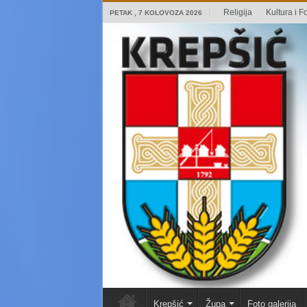
Religija
Kultura i Fo
PETAK , 7 KOLOVOZA 2026
Krepšić
Župa
Foto galerija