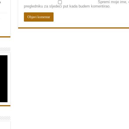
Spremi moje ime, e
o
pregledniku za sljedeći put kada budem komentirao.