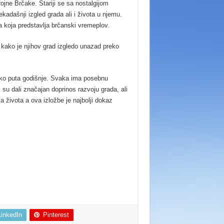
rojne Brčake. Stariji se sa nostalgijom
ekadašnji izgled grada ali i života u njemu.
a koja predstavlja brčanski vremeplov.
 kako je njihov grad izgledo unazad preko
liko puta godišnje. Svaka ima posebnu
i su dali značajan doprinos razvoju grada, ali
ica života a ova izložbe je najbolji dokaz
LinkedIn
Pinterest