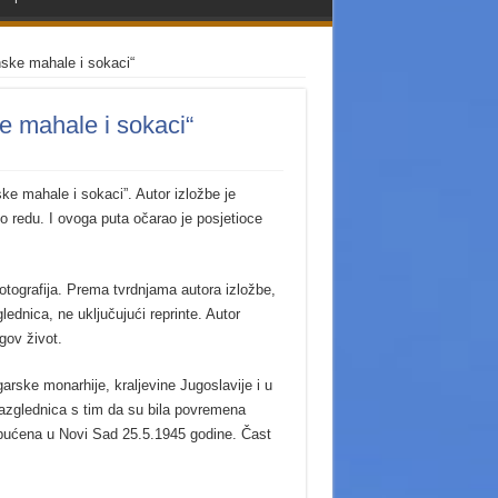
anske mahale i sokaci“
ke mahale i sokaci“
e mahale i sokaci”. Autor izložbe je
o redu. I ovoga puta očarao je posjetioce
otografija. Prema tvrdnjama autora izložbe,
dnica, ne uključujući reprinte. Autor
gov život.
arske monarhije, kraljevine Jugoslavije i u
azglednica s tim da su bila povremena
 upućena u Novi Sad 25.5.1945 godine. Čast