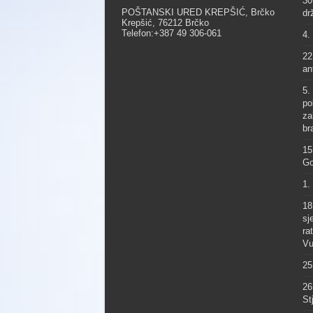
30
POŠTANSKI URED KREPŠIĆ, Brčko
dr
Krepšić, 76212 Brčko
Telefon:+387 49 306-061
4.
22
an
5.
po
za
br
15
Go
1.
18
sj
ra
Vu
25
26
St