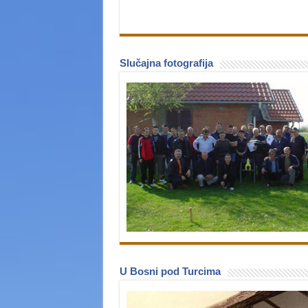
Slučajna fotografija
U Bosni pod Turcima