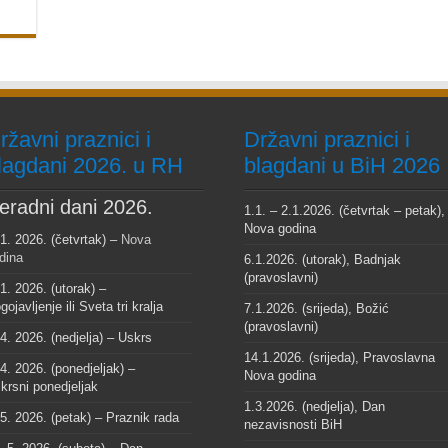
ržavni praznici i
Državni praznici i
lagdani 2026. u RH
blagdani u BiH 2026
eradni dani 2026.
1.1. – 2.1.2026. (četvrtak – petak),
Nova godina
 1. 2026. (četvrtak) –
Nova
dina
6.1.2026. (utorak), Badnjak
(pravoslavni)
 1. 2026. (utorak) –
gojavljenje ili Sveta tri kralja
7.1.2026. (srijeda), Božić
(pravoslavni)
 4. 2026. (nedjelja) – Uskrs
14.1.2026. (srijeda), Pravoslavna
 4. 2026. (ponedjeljak) –
Nova godina
krsni ponedjeljak
1.3.2026. (nedjelja), Dan
 5. 2026. (petak) – Praznik rada
nezavisnosti BiH