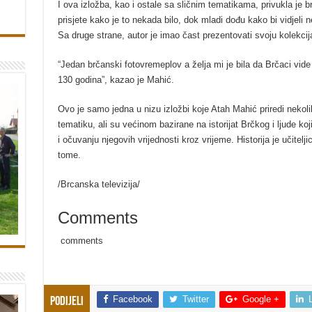
I ova izložba, kao i ostale sa sličnim tematikama, privukla je b
prisjete kako je to nekada bilo, dok mladi dođu kako bi vidjeli n
Sa druge strane, autor je imao čast prezentovati svoju kolekcij
“Jedan brčanski fotovremeplov a želja mi je bila da Brčaci vide
130 godina”, kazao je Mahić.
Ovo je samo jedna u nizu izložbi koje Atah Mahić priredi neko
tematiku, ali su većinom bazirane na istorijat Brčkog i ljude koj
i očuvanju njegovih vrijednosti kroz vrijeme. Historija je učitelj
tome.
/Brcanska televizija/
Comments
comments
Facebook
Twitter
Google +
Podijeli