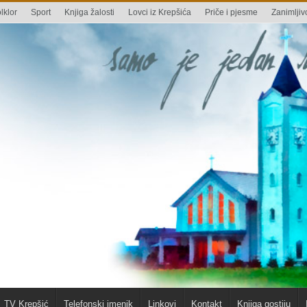
lklor
Sport
Knjiga žalosti
Lovci iz Krepšića
Priče i pjesme
Zanimljivo
TV Krepšić
Telefonski imenik
Linkovi
Kontakt
Knjiga gostiju