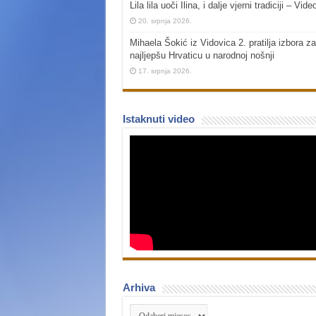
Lila lila uoči Ilina, i dalje vjerni tradiciji – Vide
20. srpnja 2026.
Mihaela Šokić iz Vidovica 2. pratilja izbora za
najljepšu Hrvaticu u narodnoj nošnji
17. srpnja 2026.
Istaknuti video
Arhiva
Arhiva