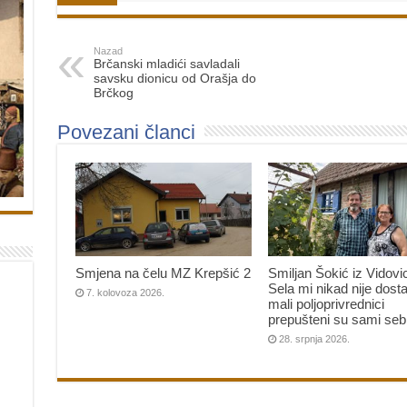
Nazad
Brčanski mladići savladali
savsku dionicu od Orašja do
Brčkog
Povezani članci
Smjena na čelu MZ Krepšić 2
Smiljan Šokić iz Vidovi
Sela mi nikad nije dosta
7. kolovoza 2026.
mali poljoprivrednici
prepušteni su sami seb
28. srpnja 2026.