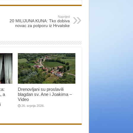
Naprijed
20 MILIJUNA KUNA: Tko dobiva
novac za potporu iz Hrvatske
ca:
Drenovljani su proslavili
, a
blagdan sv. Ane i Joakima –
Video
i
26. srpnja 2026.