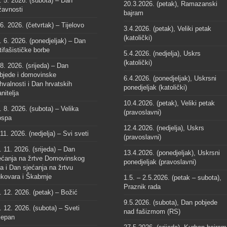
. 5. 2026. (subota) – Dan
20.3.2026. (petak), Ramazanski
žavnosti
bajram
 6. 2026. (četvrtak) – Tijelovo
3.4.2026. (petak), Veliki petak
(katolički)
. 6. 2026. (ponedjeljak) – Dan
tifašističke borbe
5.4.2026. (nedjelja), Uskrs
(katolički)
 8. 2026. (srijeda) – Dan
bjede i domovinske
6.4.2026. (ponedjeljak), Uskrsni
hvalnosti i Dan hrvatskih
ponedjeljak (katolički)
anitelja
10.4.2026. (petak), Veliki petak
. 8. 2026. (subota) – Velika
(pravoslavni)
spa
12.4.2026. (nedjelja), Uskrs
 11. 2026. (nedjelja) – Svi sveti
(pravoslavni)
. 11. 2026. (srijeda) – Dan
13.4.2026. (ponedjeljak), Uskrsni
ećanja na žrtve Domovinskog
ponedjeljak (pravoslavni)
ta i Dan sjećanja na žrtvu
kovara i Škabrnje
1.5. – 2.5.2026. (petak – subota),
Praznik rada
. 12. 2026. (petak) – Božić
9.5.2026. (subota), Dan pobjede
. 12. 2026. (subota) – Sveti
nad fašizmom (RS)
jepan