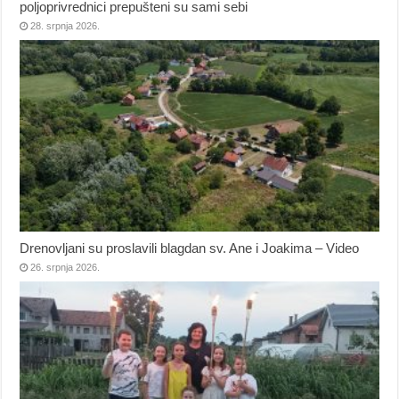
poljoprivrednici prepušteni su sami sebi
28. srpnja 2026.
Drenovljani su proslavili blagdan sv. Ane i Joakima – Video
26. srpnja 2026.