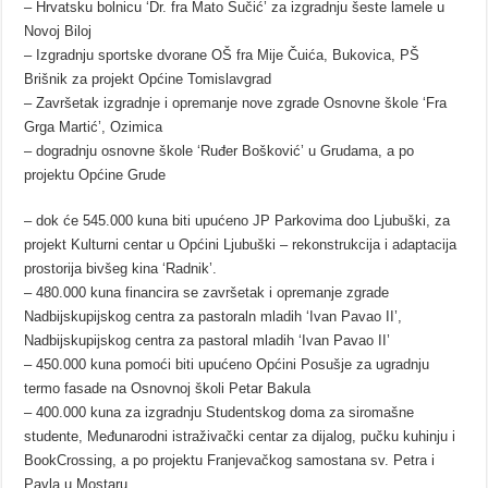
– Hrvatsku bolnicu ‘Dr. fra Mato Sučić’ za izgradnju šeste lamele u
Novoj Biloj
– Izgradnju sportske dvorane OŠ fra Mije Čuića, Bukovica, PŠ
Brišnik za projekt Općine Tomislavgrad
– Završetak izgradnje i opremanje nove zgrade Osnovne škole ‘Fra
Grga Martić’, Ozimica
– dogradnju osnovne škole ‘Ruđer Bošković’ u Grudama, a po
projektu Općine Grude
– dok će 545.000 kuna biti upućeno JP Parkovima doo Ljubuški, za
projekt Kulturni centar u Općini Ljubuški – rekonstrukcija i adaptacija
prostorija bivšeg kina ‘Radnik’.
– 480.000 kuna financira se završetak i opremanje zgrade
Nadbijskupijskog centra za pastoraln mladih ‘Ivan Pavao II’,
Nadbijskupijskog centra za pastoral mladih ‘Ivan Pavao II’
– 450.000 kuna pomoći biti upućeno Općini Posušje za ugradnju
termo fasade na Osnovnoj školi Petar Bakula
– 400.000 kuna za izgradnju Studentskog doma za siromašne
studente, Međunarodni istraživački centar za dijalog, pučku kuhinju i
BookCrossing, a po projektu Franjevačkog samostana sv. Petra i
Pavla u Mostaru