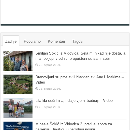
Zadnje
Popularno
Komentari
Tagovi
Smiljan Šokić iz Vidovica: Sela mi nikad nije dosta, a
mali poljoprivrednici prepušteni su sami sebi
28. srpnja 2026.
Drenovljani su proslavili blagdan sv. Ane i Joakima –
Video
26. srpnja 2026.
Lila lila uoči Ilina, i dalje vjerni tradiciji – Video
20. srpnja 2026.
Mihaela Šokić iz Vidovica 2. pratilja izbora za
najljepšu Hrvaticu u narodnoj nošnji