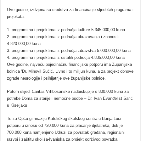
Ove godine, izdvjena su sredstva za financiranje sljedećih programa i
projekata:
1. programima i projektima iz područja kulture 5.345.000,00 kuna
2. programima i projektima iz područja obrazovanja i znanosti
4.820.000,00 kuna
3. programima i projektima iz područja zdravstva 5.000.000,00 kuna
4. programima i projektima iz ostalih područja 4.835.000,00 kuna
Ove godine, najveću pojedinačnu financijsku potporu ima Županijska
bolnica ‘Dr. Mihovil Sučić, Livno i to milijun kuna, a za projekt obnove
zgrade neurologije i psihijatrije ove županijske bolnice.
Potom slijedi Caritas Vrhbosanske nadbiskupije s 800.000 kuna za
potrebe Doma za starije i nemoćne osobe – Dr. Ivan Evanđelist Šarić
u Kiseljaku
Te za Opću gimnaziju Katoličkog školskog centra u Banja Luci
potporu u iznosu od 720.000 kuna za plaćanje djelatnika, dok je
700.000 kuna namjenjeno Udruzi za povratak građana, regionalni
razvoj i zaštitu okoliša-Ivanjska za projekt održivog povratka i