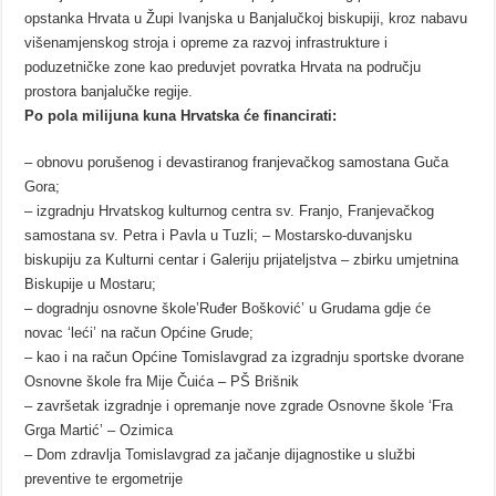
opstanka Hrvata u Župi Ivanjska u Banjalučkoj biskupiji, kroz nabavu
višenamjenskog stroja i opreme za razvoj infrastrukture i
poduzetničke zone kao preduvjet povratka Hrvata na području
prostora banjalučke regije.
Po pola milijuna kuna Hrvatska će financirati:
– obnovu porušenog i devastiranog franjevačkog samostana Guča
Gora;
– izgradnju Hrvatskog kulturnog centra sv. Franjo, Franjevačkog
samostana sv. Petra i Pavla u Tuzli; – Mostarsko-duvanjsku
biskupiju za Kulturni centar i Galeriju prijateljstva – zbirku umjetnina
Biskupije u Mostaru;
– dogradnju osnovne škole’Ruđer Bošković’ u Grudama gdje će
novac ‘leći’ na račun Općine Grude;
– kao i na račun Općine Tomislavgrad za izgradnju sportske dvorane
Osnovne škole fra Mije Čuića – PŠ Brišnik
– završetak izgradnje i opremanje nove zgrade Osnovne škole ‘Fra
Grga Martić’ – Ozimica
– Dom zdravlja Tomislavgrad za jačanje dijagnostike u službi
preventive te ergometrije