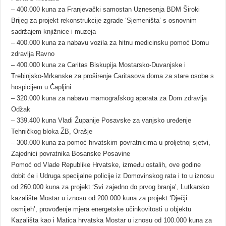
– 400.000 kuna za Franjevački samostan Uznesenja BDM Široki
Brijeg za projekt rekonstrukcije zgrade ‘Sjemeništa’ s osnovnim
sadržajem knjižnice i muzeja
– 400.000 kuna za nabavu vozila za hitnu medicinsku pomoć Domu
zdravlja Ravno
– 400.000 kuna za Caritas Biskupija Mostarsko-Duvanjske i
Trebinjsko-Mrkanske za proširenje Caritasova doma za stare osobe s
hospicijem u Čapljini
– 320.000 kuna za nabavu mamografskog aparata za Dom zdravlja
Odžak
– 339.400 kuna Vladi Županije Posavske za vanjsko uređenje
Tehničkog bloka ŽB, Orašje
– 300.000 kuna za pomoć hrvatskim povratnicima u proljetnoj sjetvi,
Zajednici povratnika Bosanske Posavine
Pomoć od Vlade Republike Hrvatske, između ostalih, ove godine
dobit će i Udruga specijalne policije iz Domovinskog rata i to u iznosu
od 260.000 kuna za projekt ‘Svi zajedno do prvog branja’, Lutkarsko
kazalište Mostar u iznosu od 200.000 kuna za projekt ‘Dječji
osmijeh’, provođenje mjera energetske učinkovitosti u objektu
Kazališta kao i Matica hrvatska Mostar u iznosu od 100.000 kuna za