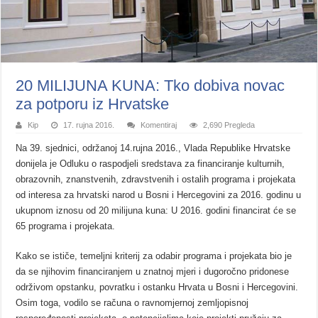
20 MILIJUNA KUNA: Tko dobiva novac
za potporu iz Hrvatske
Kip
17. rujna 2016.
Komentiraj
2,690 Pregleda
Na 39. sjednici, održanoj 14.rujna 2016., Vlada Republike Hrvatske
donijela je Odluku o raspodjeli sredstava za financiranje kulturnih,
obrazovnih, znanstvenih, zdravstvenih i ostalih programa i projekata
od interesa za hrvatski narod u Bosni i Hercegovini za 2016. godinu u
ukupnom iznosu od 20 milijuna kuna: U 2016. godini financirat će se
65 programa i projekata.
Kako se ističe, temeljni kriterij za odabir programa i projekata bio je
da se njihovim financiranjem u znatnoj mjeri i dugoročno pridonese
održivom opstanku, povratku i ostanku Hrvata u Bosni i Hercegovini.
Osim toga, vodilo se računa o ravnomjernoj zemljopisnoj