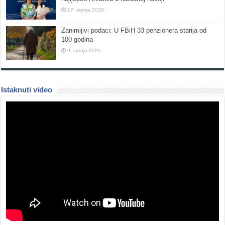
17. srpnja 2026.
Zanimljivi podaci: U FBiH 33 penzionera starija od
100 godina
9. srpnja 2026.
Istaknuti video