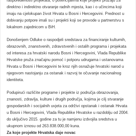
raspoređenosti projekata, o potencijalima koje projekti pružaju za
direktno i indirektno otvaranje radnih mjesta, kao i o učincima koji
imaju na cjelokupan život Hrvata u Bosni i Hercegovini. Prednost u
dobivanju potpore imali su i projekti koji se provode u partnerstvu s
lokalnom zajednicom u BiH.
Donošenjem Odluke o raspodjeli sredstava za financiranje kulturnih,
obrazovnih, znanstvenih, zdravstvenih i ostalih programa i projekata
od interesa za hrvatski narodu Bosni i Hercegovini, Vlada Republike
Hrvatske pruža značajnu pomoć i potporu udrugama i ustanovama
Hrvata u Bosni i Hercegovini te kroz njih osnažuje hrvatski narod u
njegovom nastojanju za ostanak i razvoj te očuvanje nacionalnog
identiteta.
Podupirući različite programe i projekte iz područja obrazovanja,
znanosti, zdravlja, kulture i drugih područja, kojima je cilj stvaranje
gospodarskih i socijalnih uvjeta za održivi opstanak i ostanak Hrvata
u Bosni i Hercegovini, Vlada Republike Hrvatske u razdoblju od 2004.
do uključivo 2015. godine za tu je namjenu izdvojila sredstva u
ukupnom iznosu od 263.838.000,00 kuna.
Za koje projekte Hrvatska daje novac