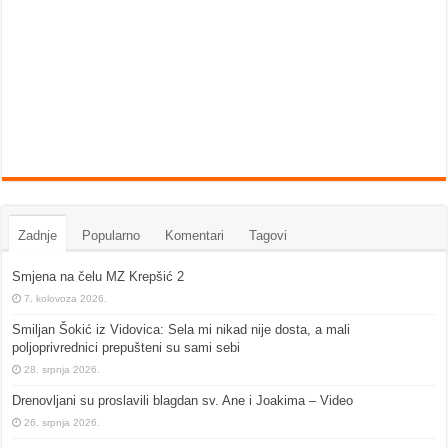
Zadnje
Popularno
Komentari
Tagovi
Smjena na čelu MZ Krepšić 2
7. kolovoza 2026.
Smiljan Šokić iz Vidovica: Sela mi nikad nije dosta, a mali
poljoprivrednici prepušteni su sami sebi
28. srpnja 2026.
Drenovljani su proslavili blagdan sv. Ane i Joakima – Video
26. srpnja 2026.