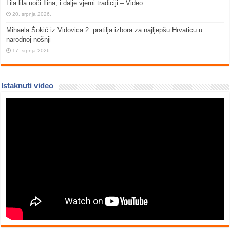
Lila lila uoči Ilina, i dalje vjerni tradiciji – Video
20. srpnja 2026.
Mihaela Šokić iz Vidovica 2. pratilja izbora za najljepšu Hrvaticu u
narodnoj nošnji
17. srpnja 2026.
Istaknuti video