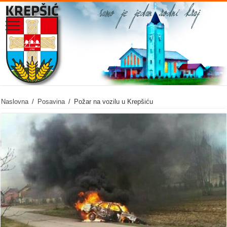
Naslovna
/
Posavina
/
Požar na vozilu u Krepšiću