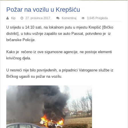
Požar na vozilu u Krepšiću
Kip
27. prosinca 2017.
Komentiraj
3,645 Pregleda
U srijedu u 14:10 sati, na lokalnom putu u mjestu Krepšić [Brčko
distrikt], u toku vožnje zapalilo se auto Passat, potvrđeno je iz
brčanske Policije.
Kako je rečeno iz ove sigurnosne agencije, ne postoje elementi
krivičnog djela.
U nesreći nije bilo povrijeđenih, a pripadnici Vatrogasne službe iz
Brčkog ugasili su požar na vozilu.