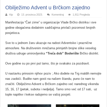
Obilježimo Advent u Brčkom zajedno
Kip
13. prosinca 2023.
Komentiraj
1,911 Pregleda
Manifestacija “Čari zime” u organizacije Vlade Brčko distrika i ove
godine obogaćena dodatnim sadržajima privlači pozornost brojnih
posjetioca.
Sve to u jednom žaru ukazuje na radost Adventske i praznične
atmosfere. Na društvenim mrežama primjetih brojne slike veselog
društva udruge umirovljenika
“Treća dob” Boderište
Brčko distrikt.
Ove godine su po prvi put tamo, što je svakako za pozdravit.
U nastavku prinosim njihov poziv ; Ako dođete na Trg maldih nemojte
nas zaobići. Budite nam gosti na našem štandu, puno će nam to
značiti. Obilježimo Advent u Brčkom zajedno već narednog vikenda
15, 16, 17 (petak, subota i nedjelja). Tamo smo već od 17 sati, uz
tople napitke i kekse radujemo se vašoj posjeti.