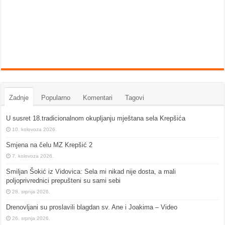
Zadnje
Popularno
Komentari
Tagovi
U susret 18.tradicionalnom okupljanju mještana sela Krepšića
10. kolovoza 2026.
Smjena na čelu MZ Krepšić 2
7. kolovoza 2026.
Smiljan Šokić iz Vidovica: Sela mi nikad nije dosta, a mali
poljoprivrednici prepušteni su sami sebi
28. srpnja 2026.
Drenovljani su proslavili blagdan sv. Ane i Joakima – Video
26. srpnja 2026.