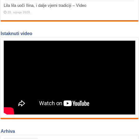
Lila lila uoči Ilina, i dalje vjerni tradiciji – Video
20. srpnja 2026.
Istaknuti video
Arhiva