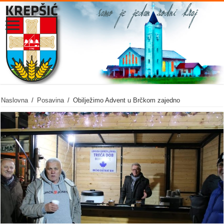
Naslovna
/
Posavina
/
Obilježimo Advent u Brčkom zajedno