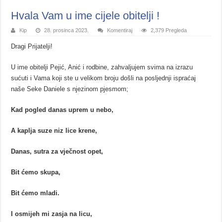
Hvala Vam u ime cijele obitelji !
Kip
28. prosinca 2023.
Komentiraj
2,379 Pregleda
Dragi Prijatelji!
U ime obitelji Pejić, Anić i rodbine, zahvaljujem svima na izrazu
sućuti i Vama koji ste u velikom broju došli na posljednji ispraćaj
naše Seke Daniele s njezinom pjesmom;
Kad pogled danas uprem u nebo,
A kaplja suze niz lice krene,
Danas, sutra za vječnost opet,
Bit ćemo skupa,
Bit ćemo mladi.
I osmijeh mi zasja na licu,