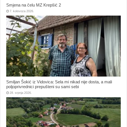
Smjena na čelu MZ Krepšić 2
7. kolovoza 2026.
Smiljan Šokić iz Vidovica: Sela mi nikad nije dosta, a mali
poljoprivrednici prepušteni su sami sebi
28. srpnja 2026.