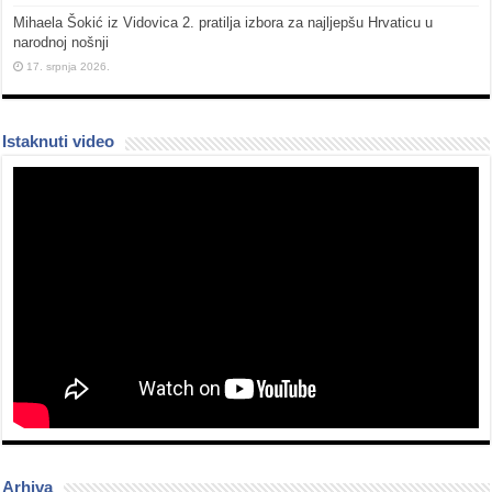
Mihaela Šokić iz Vidovica 2. pratilja izbora za najljepšu Hrvaticu u
narodnoj nošnji
17. srpnja 2026.
Istaknuti video
Arhiva