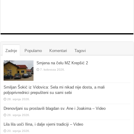
Zadnje
Popularno
Komentari
Tagovi
Smjena na čelu MZ Krepšić 2
7. kolovoza 2026.
Smiljan Šokić iz Vidovica: Sela mi nikad nije dosta, a mali
poljoprivrednici prepušteni su sami sebi
28. srpnja 2026.
Drenovljani su proslavili blagdan sv. Ane i Joakima – Video
26. srpnja 2026.
Lila lila uoči Ilina, i dalje vjerni tradiciji – Video
20. srpnja 2026.