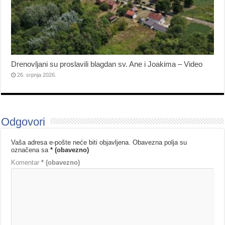
Drenovljani su proslavili blagdan sv. Ane i Joakima – Video
26. srpnja 2026.
Odgovori
Vaša adresa e-pošte neće biti objavljena.
Obavezna polja su
označena sa
* (obavezno)
Komentar
* (obavezno)