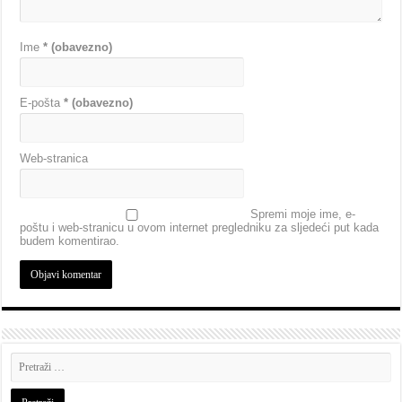
Ime
* (obavezno)
E-pošta
* (obavezno)
Web-stranica
Spremi moje ime, e-
poštu i web-stranicu u ovom internet pregledniku za sljedeći put kada
budem komentirao.