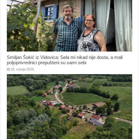
Smiljan Šokić iz Vidovica: Sela mi nikad nije dosta, a mali
poljoprivrednici prepušteni su sami sebi
28. srpnja 2026.