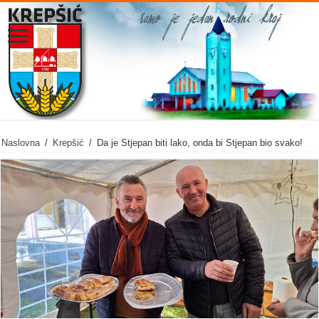
Naslovna
/
Krepšić
/
Da je Stjepan biti lako, onda bi Stjepan bio svako!