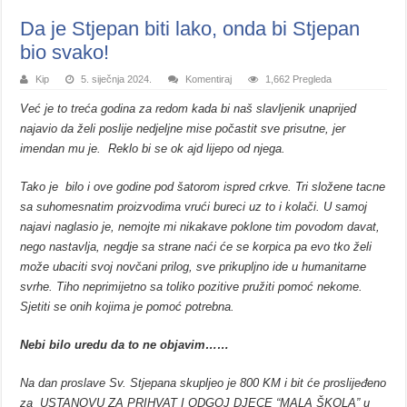
Da je Stjepan biti lako, onda bi Stjepan
bio svako!
Kip
5. siječnja 2024.
Komentiraj
1,662 Pregleda
Već je to treća godina za redom kada bi naš slavljenik unaprijed
najavio da želi poslije nedjeljne mise počastit sve prisutne, jer
imendan mu je. Reklo bi se ok ajd lijepo od njega.
Tako je bilo i ove godine pod šatorom ispred crkve. Tri složene tacne
sa suhomesnatim proizvodima vrući bureci uz to i kolači. U samoj
najavi naglasio je, nemojte mi nikakave poklone tim povodom davat,
nego nastavlja, negdje sa strane naći će se korpica pa evo tko želi
može ubaciti svoj novčani prilog, sve prikupljno ide u humanitarne
svrhe. Tiho neprimijetno sa toliko pozitive pružiti pomoć nekome.
Sjetiti se onih kojima je pomoć potrebna.
Nebi bilo uredu da to ne objavim……
Na dan proslave Sv. Stjepana skupljeo je 800 KM i bit će proslijeđeno
za USTANOVU ZA PRIHVAT I ODGOJ DJECE “MALA ŠKOLA” u