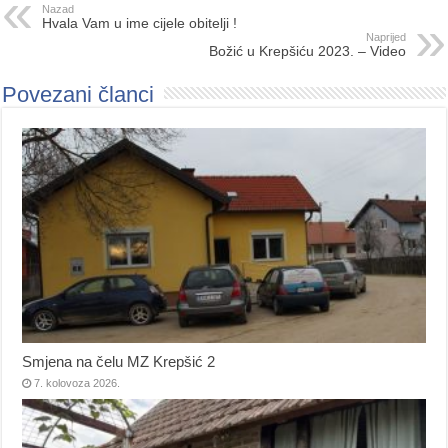
Nazad
Hvala Vam u ime cijele obitelji !
Naprijed
Božić u Krepšiću 2023. – Video
Povezani članci
Smjena na čelu MZ Krepšić 2
7. kolovoza 2026.