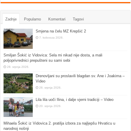
Zadnje
Popularno
Komentari
Tagovi
Smjena na čelu MZ Krepšić 2
7. kolovoza 2026.
Smiljan Šokić iz Vidovica: Sela mi nikad nije dosta, a mali
poljoprivrednici prepušteni su sami sebi
28. srpnja 2026.
Drenovljani su proslavili blagdan sv. Ane i Joakima –
Video
26. srpnja 2026.
Lila lila uoči Ilina, i dalje vjerni tradiciji – Video
20. srpnja 2026.
Mihaela Šokić iz Vidovica 2. pratilja izbora za najljepšu Hrvaticu u
narodnoj nošnji