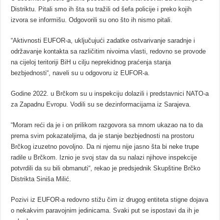
Distriktu. Pitali smo ih šta su tražili od šefa policije i preko kojih
izvora se informišu. Odgovorili su ono što ih nismo pitali.
“Aktivnosti EUFOR-a, uključujući zadatke ostvarivanje saradnje i
održavanje kontakta sa različitim nivoima vlasti, redovno se provode
na cijeloj teritoriji BiH u cilju neprekidnog praćenja stanja
bezbjednosti“, naveli su u odgovoru iz EUFOR-a.
Godine 2022. u Brčkom su u inspekciju dolazili i predstavnici NATO-a
za Zapadnu Evropu. Vodili su se dezinformacijama iz Sarajeva.
“Moram reći da je i on prilikom razgovora sa mnom ukazao na to da
prema svim pokazateljima, da je stanje bezbjednosti na prostoru
Brčkog izuzetno povoljno. Da ni njemu nije jasno šta bi neke trupe
radile u Brčkom. Iznio je svoj stav da su nalazi njihove inspekcije
potvrdili da su bili obmanuti“, rekao je predsjednik Skupštine Brčko
Distrikta Siniša Milić.
Pozivi iz EUFOR-a redovno stižu čim iz drugog entiteta stigne dojava
o nekakvim paravojnim jedinicama. Svaki put se ispostavi da ih je