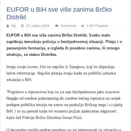
EUFOR u BiH sve više zanima Brčko
Distrikt
Kip
23. veljače 2024.
Komentiraj
1,587 Pregleda
EUFOR u BiH sve više zanima Brčko Distrikt. Svako malo
zapitkuju tamošnju policiju o bezbjednosnoj situaciji. Pitaju i o
paravojnim formacija, a izgleda ih posebno zanima, ili mnogo
strahuju, za status Distrikta.
Imaju svoje izvore, čini se najviše iz Sarajeva, koji im dojavljuju
lažne informacije. Najviše pitanja imaju kada se politički uzburka
situacija u BiH.
“Pogotovo u mjesecima koji su za nas bezbjednosno jako izazovni.
Negdje od sredine jedanaestog do sredine trećeg mjeseca se uvijek
podigne politička tenzija ne samo na području Brčkog nego i u cijeloj
BiH. I to su periodi kada mi moramo pružati adekvatne odgovore“,
kaže šef Policije Brčko Distrikta Goran Pisić.
U decembru prošle godine posebno su se interesovali za situaciju u