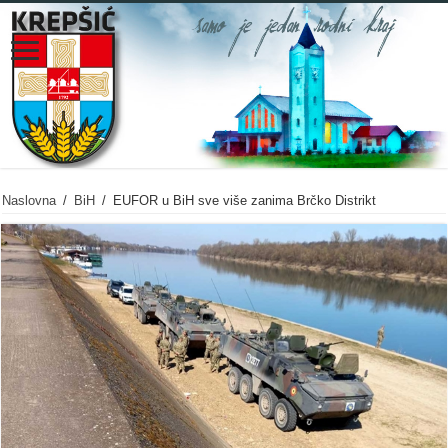
Naslovna
/
BiH
/
EUFOR u BiH sve više zanima Brčko Distrikt