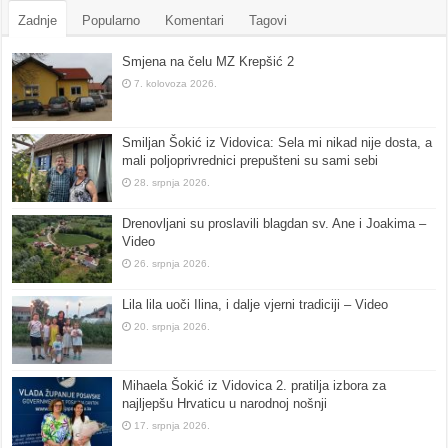
Zadnje
Popularno
Komentari
Tagovi
Smjena na čelu MZ Krepšić 2
7. kolovoza 2026.
Smiljan Šokić iz Vidovica: Sela mi nikad nije dosta, a
mali poljoprivrednici prepušteni su sami sebi
28. srpnja 2026.
Drenovljani su proslavili blagdan sv. Ane i Joakima –
Video
26. srpnja 2026.
Lila lila uoči Ilina, i dalje vjerni tradiciji – Video
20. srpnja 2026.
Mihaela Šokić iz Vidovica 2. pratilja izbora za
najljepšu Hrvaticu u narodnoj nošnji
17. srpnja 2026.