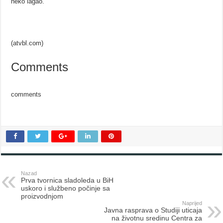
neko lagao.
(atvbl.com)
Comments
comments
Nazad
Prva tvornica sladoleda u BiH
uskoro i službeno počinje sa
proizvodnjom
Naprijed
Javna rasprava o Studiji uticaja
na životnu sredinu Centra za