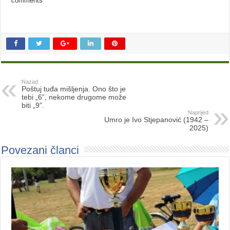
comments
Nazad
Poštuj tuđa mišljenja. Ono što je
tebi „6”, nekome drugome može
biti „9”.
Naprijed
Umro je Ivo Stjepanović (1942 –
2025)
Povezani članci