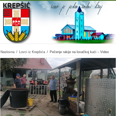
Naslovna
/
Lovci iz Krepšića
/
Pečenje rakije na lovačkoj kući – Video