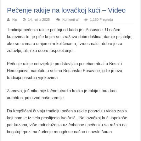
Pečenje rakije na lovačkoj kući – Video
Kip
14. rujna 2025.
Komentiraj
1,150 Pregleda
Tradicija pečenja rakije postoji od kada je i Posavine. U našim
krajevima to je piće kojim se izražava dobrodošlica, daruje prijatelje,
ako se uzima u umjerenim količinama, tvrde znalci, dobro je za
zdravlje, ali, i za dobro raspoloženje.
Pečenje rakije oduvijek je predstavljalo poseban ritual u Bosni i
Hercegonivi, naročito u selima Bosanske Posavine, gdje je ova
tradicija prisutna vijekovima.
Zapravo, još niko nije tačno utvrdio koliko je rakija stara kao
autohtoni proizvod naše zemlje.
Da krepšićani čuvaju tradiciju pečenja rakije potvrđuju video zapis
koji nam je iz sela proslijedio Ivo Anić. Na lovačkoj kući ispekoše
par kazana, više radi druženja uz čobanac i pečenku sa ražnja na
bogatoj trpezi na čuđenje mnogih se našao i savski šaran.