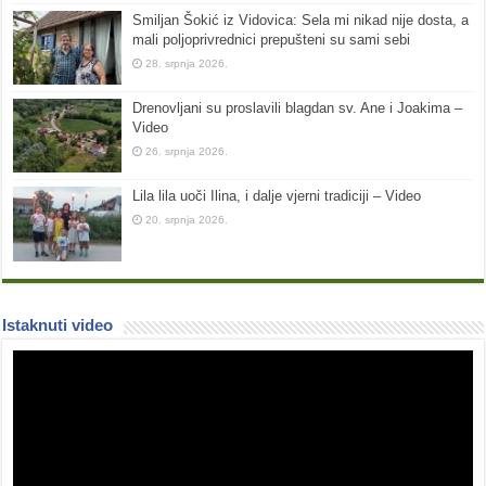
Smiljan Šokić iz Vidovica: Sela mi nikad nije dosta, a
mali poljoprivrednici prepušteni su sami sebi
28. srpnja 2026.
Drenovljani su proslavili blagdan sv. Ane i Joakima –
Video
26. srpnja 2026.
Lila lila uoči Ilina, i dalje vjerni tradiciji – Video
20. srpnja 2026.
Istaknuti video