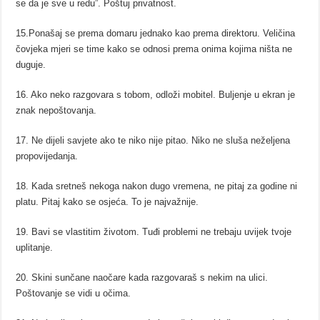
se da je sve u redu”. Poštuj privatnost.
15.Ponašaj se prema domaru jednako kao prema direktoru. Veličina
čovjeka mjeri se time kako se odnosi prema onima kojima ništa ne
duguje.
16. Ako neko razgovara s tobom, odloži mobitel. Buljenje u ekran je
znak nepoštovanja.
17. Ne dijeli savjete ako te niko nije pitao. Niko ne sluša neželjena
propovijedanja.
18. Kada sretneš nekoga nakon dugo vremena, ne pitaj za godine ni
platu. Pitaj kako se osjeća. To je najvažnije.
19. Bavi se vlastitim životom. Tuđi problemi ne trebaju uvijek tvoje
uplitanje.
20. Skini sunčane naočare kada razgovaraš s nekim na ulici.
Poštovanje se vidi u očima.