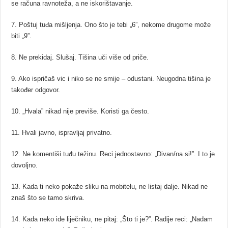
se računa ravnoteža, a ne iskorištavanje.
7. Poštuj tuđa mišljenja. Ono što je tebi „6”, nekome drugome može
biti „9”.
8. Ne prekidaj. Slušaj. Tišina uči više od priče.
9. Ako ispričaš vic i niko se ne smije – odustani. Neugodna tišina je
također odgovor.
10. „Hvala” nikad nije previše. Koristi ga često.
11. Hvali javno, ispravljaj privatno.
12. Ne komentiši tuđu težinu. Reci jednostavno: „Div
an/na si!”. I to je
dovoljno.
13. Kada ti neko pokaže sliku na mobitelu, ne listaj dalje. Nikad ne
znaš što se tamo skriva.
14. Kada neko ide liječniku, ne pitaj: „Što ti je?”. Radije reci: „Nadam