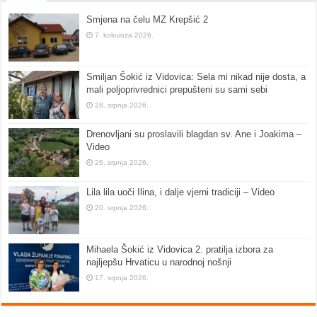
Smjena na čelu MZ Krepšić 2
7. kolovoza 2026.
Smiljan Šokić iz Vidovica: Sela mi nikad nije dosta, a
mali poljoprivrednici prepušteni su sami sebi
28. srpnja 2026.
Drenovljani su proslavili blagdan sv. Ane i Joakima –
Video
26. srpnja 2026.
Lila lila uoči Ilina, i dalje vjerni tradiciji – Video
20. srpnja 2026.
Mihaela Šokić iz Vidovica 2. pratilja izbora za
najljepšu Hrvaticu u narodnoj nošnji
17. srpnja 2026.