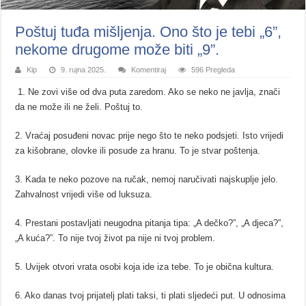
Poštuj tuđa mišljenja. Ono što je tebi „6”,
nekome drugome može biti „9”.
Kip
9. rujna 2025.
Komentiraj
596 Pregleda
1. Ne zovi više od dva puta zaredom. Ako se neko ne javlja, znači
da ne može ili ne želi. Poštuj to.
2. Vraćaj posuđeni novac prije nego što te neko podsjeti. Isto vrijedi
za kišobrane, olovke ili posude za hranu. To je stvar poštenja.
3. Kada te neko pozove na ručak, nemoj naručivati najskuplje jelo.
Zahvalnost vrijedi više od luksuza.
4. Prestani postavljati neugodna pitanja tipa: „A dečko?”, „A djeca?”,
„A kuća?”. To nije tvoj život pa nije ni tvoj problem.
5. Uvijek otvori vrata osobi koja ide iza tebe. To je obična kultura.
6. Ako danas tvoj prijatelj plati taksi, ti plati sljedeći put. U odnosima