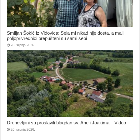
Smiljan Šokić iz Vidovica: Sela mi nikad nije dosta, a mali
poljoprivrednici prepušteni su sami sebi
28. srpnja 2026.
Drenovljani su proslavili blagdan sv. Ane i Joakima – Video
26. srpnja 2026.