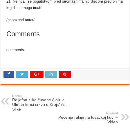
21. Ne hvali se bogatstvom pred siromašnima niti djecom pred onima
koji ih ne mogu imati.
/nepoznati autor/
Comments
comments
Nazad
Reljefna slika čuvene Alojzije
Ulman krasi crkvu u Krepšiću –
Slike
Naprijed
Pečenje rakije na lovačkoj kući –
Video