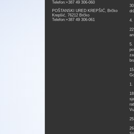
Telefon:+387 49 306-060
30
POŠTANSKI URED KREPŠIĆ, Brčko
dr
Krepšić, 76212 Brčko
Telefon:+387 49 306-061
4.
22
an
5.
po
za
br
15
Go
1.
18
sj
ra
Vu
25
26
St