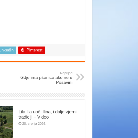
LinkedIn
Pinterest
Naprijed
Gdje ima pšenice ako ne u
Posavini
Lila lila uoči Ilina, i dalje vjerni
tradiciji – Video
20. srpnja 2026.