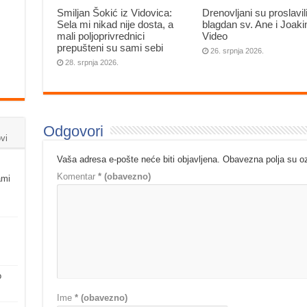
Smiljan Šokić iz Vidovica:
Drenovljani su proslavil
Sela mi nikad nije dosta, a
blagdan sv. Ane i Joak
mali poljoprivrednici
Video
prepušteni su sami sebi
26. srpnja 2026.
28. srpnja 2026.
Odgovori
vi
Vaša adresa e-pošte neće biti objavljena.
Obavezna polja su 
Komentar
* (obavezno)
ami
o
Ime
* (obavezno)