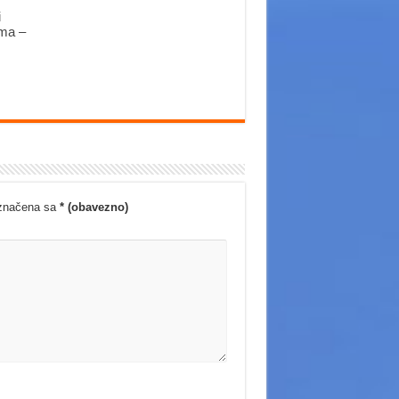
i
ima –
označena sa
* (obavezno)