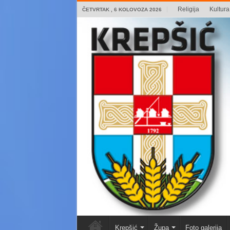
Religija
Kultura 
ČETVRTAK , 6 KOLOVOZA 2026
Krepšić
Župa
Foto galerija