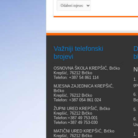
Arhiva
Važniji telefonski
D
brojevi
b
OSNOVNA ŠKOLA KREPŠIĆ, Brčko
N
Krepšić, 76212 Brčko
Telefon: +387 54 861 114
1.
go
MJESNA ZAJEDNICA KREPŠIĆ,
Brčko
6.
Krepšić, 76212 Brčko
Telefon: +387 054 861 024
Bo
ŽUPNI URED KREPŠIĆ, Brčko
5.
Krepšić, 76212 Brčko
Telefon:+387 49 753-001
6.
Telefon:+387 49 753-030
Us
MATIČNI URED KREPŠIĆ, Brčko
1.
Krepšić, 76212 Brčko