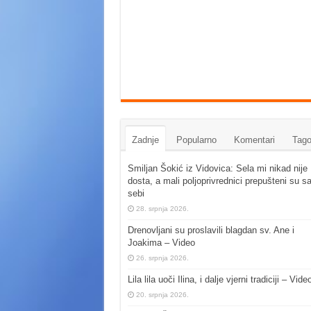
Zadnje
Popularno
Komentari
Tago
Smiljan Šokić iz Vidovica: Sela mi nikad nije
dosta, a mali poljoprivrednici prepušteni su s
sebi
28. srpnja 2026.
Drenovljani su proslavili blagdan sv. Ane i
Joakima – Video
26. srpnja 2026.
Lila lila uoči Ilina, i dalje vjerni tradiciji – Vide
20. srpnja 2026.