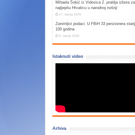
Mihaela Šokić iz Vidovica 2. pratilja izbora za
najljepšu Hrvaticu u narodnoj nošnji
17. srpnja 2026.
Zanimljivi podaci: U FBiH 33 penzionera stari
100 godina
9. srpnja 2026.
Istaknuti video
Arhiva