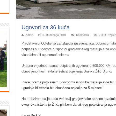
Ugovori za 36 kuća
admin
8. studenoga 2010.
Komentiraj
2,303 Pregle
Predstavnici Odjeljenja za izbjegla raseljena lica, odbnovu i st
potpisali su ugovore o isporuci gradjevinskog materijala za ob
vlasnicima ili opunomoćenicima.
Ukupna vrijednost danas potpisanih ugovora je 600.000 KM, o
obnovljenoj kući rekla je šefica odjeljenja Branka Žilić Djurić.
Inače, prema potpisanim ugovorima isporuka materijala će biti
ugradnja bi trebala biti okončana najdalje za 5 mjeseci.
No s obzirom da je sada već kraj gradjevinske sezone, svakak
ovog roka istakla je Žilić, prilikom današnjeg potpisivanja ugov
/radio Brcko/