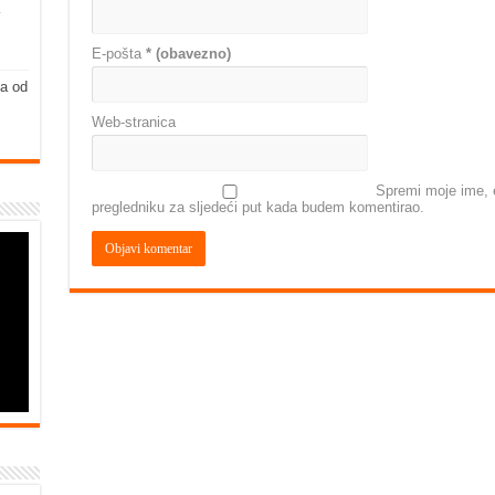
E-pošta
* (obavezno)
ja od
Web-stranica
Spremi moje ime, e
pregledniku za sljedeći put kada budem komentirao.