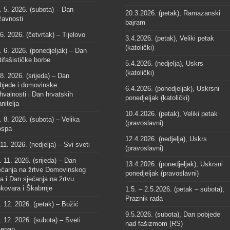
. 5. 2026. (subota) – Dan
20.3.2026. (petak), Ramazanski
žavnosti
bajram
 6. 2026. (četvrtak) – Tijelovo
3.4.2026. (petak), Veliki petak
(katolički)
. 6. 2026. (ponedjeljak) – Dan
tifašističke borbe
5.4.2026. (nedjelja), Uskrs
(katolički)
 8. 2026. (srijeda) – Dan
bjede i domovinske
6.4.2026. (ponedjeljak), Uskrsni
hvalnosti i Dan hrvatskih
ponedjeljak (katolički)
anitelja
10.4.2026. (petak), Veliki petak
. 8. 2026. (subota) – Velika
(pravoslavni)
spa
12.4.2026. (nedjelja), Uskrs
 11. 2026. (nedjelja) – Svi sveti
(pravoslavni)
. 11. 2026. (srijeda) – Dan
13.4.2026. (ponedjeljak), Uskrsni
ećanja na žrtve Domovinskog
ponedjeljak (pravoslavni)
ta i Dan sjećanja na žrtvu
kovara i Škabrnje
1.5. – 2.5.2026. (petak – subota),
Praznik rada
. 12. 2026. (petak) – Božić
9.5.2026. (subota), Dan pobjede
. 12. 2026. (subota) – Sveti
nad fašizmom (RS)
jepan