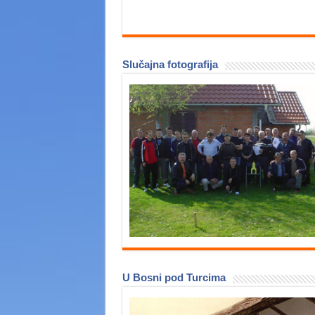
Slučajna fotografija
U Bosni pod Turcima