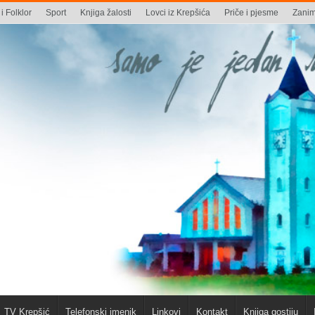
i Folklor
Sport
Knjiga žalosti
Lovci iz Krepšića
Priče i pjesme
Zaniml
TV Krepšić
Telefonski imenik
Linkovi
Kontakt
Knjiga gostiju