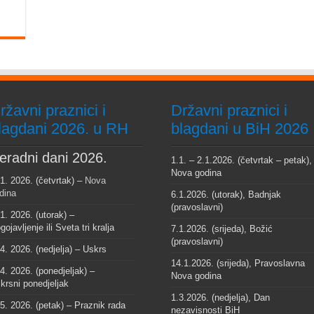
ržavni praznici i
Državni praznici i
lagdani 2026. u RH
blagdani u BiH 2026
eradni dani 2026.
1.1. – 2.1.2026. (četvrtak – petak),
Nova godina
 1. 2026. (četvrtak) –
Nova
dina
6.1.2026. (utorak), Badnjak
(pravoslavni)
 1. 2026. (utorak) –
gojavljenje ili Sveta tri kralja
7.1.2026. (srijeda), Božić
(pravoslavni)
 4. 2026. (nedjelja) – Uskrs
14.1.2026. (srijeda), Pravoslavna
 4. 2026. (ponedjeljak) –
Nova godina
krsni ponedjeljak
1.3.2026. (nedjelja), Dan
 5. 2026. (petak) – Praznik rada
nezavisnosti BiH