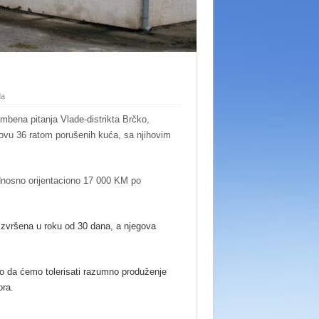
da
ambena pitanja Vlade-distrikta Brčko,
novu 36 ratom porušenih kuća, sa njihovim
dnosno orijentaciono 17 000 KM po
 izvršena u roku od 30 dana, a njegova
o da ćemo tolerisati razumno produženje
ora.