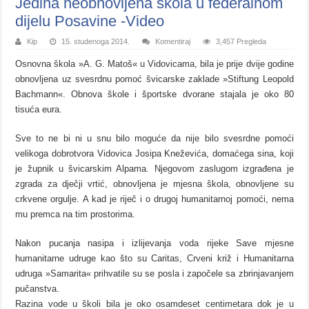
Jedina neobnovljena škola u federalnom
dijelu Posavine -Video
Kip
15. studenoga 2014.
Komentiraj
3,457 Pregleda
Osnovna škola »A. G. Matoš« u Vidovicama, bila je prije dvije godine
obnovljena uz svesrdnu pomoć švicarske zaklade »Stiftung Leopold
Bachmann«. Obnova škole i športske dvorane stajala je oko 80
tisuća eura.
Sve to ne bi ni u snu bilo moguće da nije bilo svesrdne pomoći
velikoga dobrotvora Vidovica Josipa Kneževića, domaćega sina, koji
je župnik u švicarskim Alpama. Njegovom zaslugom izgrađena je
zgrada za dječji vrtić, obnovljena je mjesna škola, obnovljene su
crkvene orgulje. A kad je riječ i o drugoj humanitarnoj pomoći, nema
mu premca na tim prostorima.
Nakon pucanja nasipa i izlijevanja voda rijeke Save mjesne
humanitarne udruge kao što su Caritas, Crveni križ i Humanitarna
udruga »Samarita« prihvatile su se posla i započele sa zbrinjavanjem
pučanstva.
Razina vode u školi bila je oko osamdeset centimetara dok je u