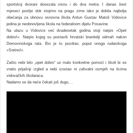
sportskoj dvorani dosezala visnu i do dva metra. I danas šest
mjeseci poslije dok stojimo na pragu zime iako je dobila najbolja
obećanja za obnovu osnovna škola Antun Gustav Matoš Vidovice
jedina je neobnovljena škola na federalnom dijelu Posavine.
Na ulazu u Vidovice već dvadesetak godina stoji natpis »Opet
dobro!«. Natpis kojeg su postavili hrvatski branitelji odmah nakon
Domovinskoga rata. Bio je to pozdrav, poput onoga rudarskoga
»Sretno!«.
Zašto nebi bilo „opet dobro“ uz malo konkretne pomoći i školi bi se
vratio prijašnji izgled a nebi izostao ni zahvalni osmjeh na licima
vidovačkih školaraca.
Nadamo se da neće čekati još dugo,…