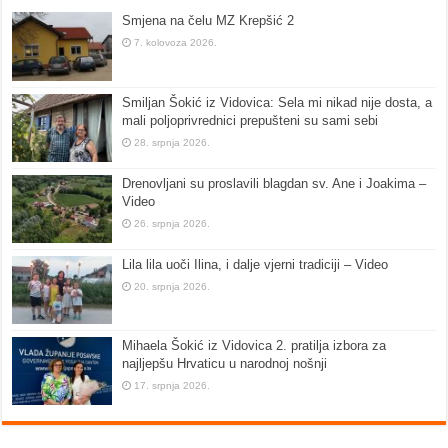
Smjena na čelu MZ Krepšić 2
7. kolovoza 2026.
Smiljan Šokić iz Vidovica: Sela mi nikad nije dosta, a
mali poljoprivrednici prepušteni su sami sebi
28. srpnja 2026.
Drenovljani su proslavili blagdan sv. Ane i Joakima –
Video
26. srpnja 2026.
Lila lila uoči Ilina, i dalje vjerni tradiciji – Video
20. srpnja 2026.
Mihaela Šokić iz Vidovica 2. pratilja izbora za
najljepšu Hrvaticu u narodnoj nošnji
17. srpnja 2026.