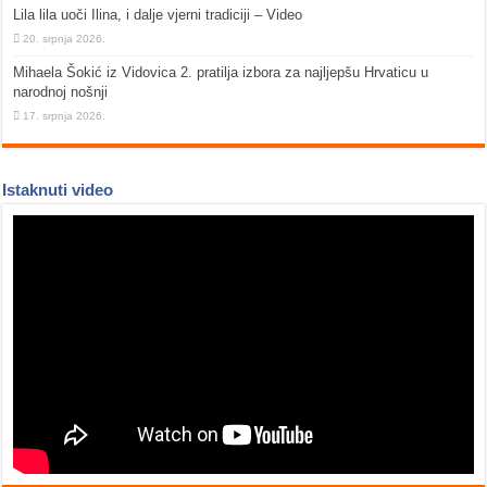
Lila lila uoči Ilina, i dalje vjerni tradiciji – Video
20. srpnja 2026.
Mihaela Šokić iz Vidovica 2. pratilja izbora za najljepšu Hrvaticu u
narodnoj nošnji
17. srpnja 2026.
Istaknuti video