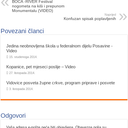
BOCA -RIVER Festival
nogometa na kiši i prepunom
Monumentalu (VIDEO)
Naprijed
Konfuzan spisak poplavljenih
Povezani članci
Jedina neobnovljena škola u federalnom dijelu Posavine -
Video
15. studenoga 2014.
Kopanice, pet mjeseci poslije – Video
27. listopada 2014.
Vidovice posveta župne crkve, program priprave i posvete
3. listopada 2014.
Odgovori
Vaša adresa e-pošte neće biti objavljena.
Obavezna polja su