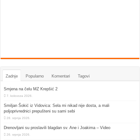
Zadnje
Popularno
Komentari
Tagovi
Smjena na čelu MZ Krepšić 2
7. kolovoza 2026.
Smiljan Šokić iz Vidovica: Sela mi nikad nije dosta, a mali
poljoprivrednici prepušteni su sami sebi
28. srpnja 2026.
Drenovljani su proslavili blagdan sv. Ane i Joakima – Video
26. srpnja 2026.