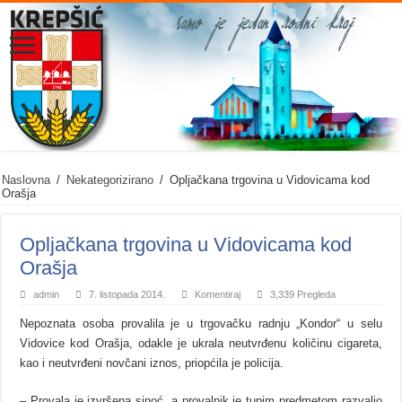
Naslovna
/
Nekategorizirano
/
Opljačkana trgovina u Vidovicama kod
Orašja
Opljačkana trgovina u Vidovicama kod
Orašja
admin
7. listopada 2014.
Komentiraj
3,339 Pregleda
Nepoznata osoba provalila je u trgovačku radnju „Kondor“ u selu
Vidovice kod Orašja, odakle je ukrala neutvrđenu količinu cigareta,
kao i neutvrđeni novčani iznos, priopćila je policija.
– Provala je izvršena sinoć, a provalnik je tupim predmetom razvalio