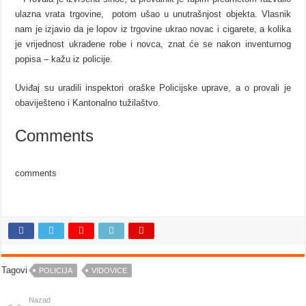
ulazna vrata trgovine, potom ušao u unutrašnjost objekta. Vlasnik
nam je izjavio da je lopov iz trgovine ukrao novac i cigarete, a kolika
je vrijednost ukradene robe i novca, znat će se nakon inventurnog
popisa – kažu iz policije.
Uviđaj su uradili inspektori oraške Policijske uprave, a o provali je
obaviješteno i Kantonalno tužilaštvo.
Comments
comments
Tagovi
POLICIJA
VIDOVICE
Nazad