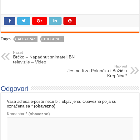
Tagovi
ALCATRAZ
BJEGUNCI
Nazad
Brčko – Napadnut snimatelj BN
televizije – Video
Naprijed
Jesmo li za Polnoćku i Božić u
Krepšiću?
Odgovori
Vaša adresa e-pošte neće biti objavljena.
Obavezna polja su
označena sa
* (obavezno)
Komentar
* (obavezno)