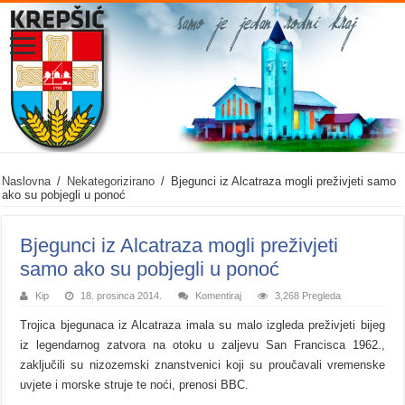
Naslovna
/
Nekategorizirano
/
Bjegunci iz Alcatraza mogli preživjeti samo
ako su pobjegli u ponoć
Bjegunci iz Alcatraza mogli preživjeti
samo ako su pobjegli u ponoć
Kip
18. prosinca 2014.
Komentiraj
3,268 Pregleda
Trojica bjegunaca iz Alcatraza imala su malo izgleda preživjeti bijeg
iz legendarnog zatvora na otoku u zaljevu San Francisca 1962.,
zaključili su nizozemski znanstvenici koji su proučavali vremenske
uvjete i morske struje te noći, prenosi BBC.