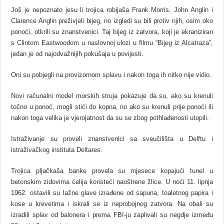
Još je nepoznato jesu li trojica robijaša Frank Morris, John Anglin i
Clarence Anglin preživjeli bijeg, no izgledi su bili protiv njih, osim oko
ponoći, otkrili su znanstvenici. Taj bijeg iz zatvora, koji je ekraniziran
s Clintom Eastwoodom u naslovnoj ulozi u filmu “Bijeg iz Alcatraza”,
jedan je od najodvažnijih pokušaja u povijesti.
Oni su pobjegli na provizornom splavu i nakon toga ih nitko nije vidio.
Novi računalni model morskih struja pokazuje da su, ako su krenuli
točno u ponoć, mogli stići do kopna, no ako su krenuli prije ponoći ili
nakon toga velika je vjerojatnost da su se zbog pothlađenosti utopili.
Istraživanje su proveli znanstvenici sa sveučilišta u Delftu i
istraživačkog instituta Deltares.
Trojica pljačkaša banke provela su mjesece kopajući tunel u
betonskim zidovima ćelija koristeći naoštrene žlice. U noći 11. lipnja
1962. ostavili su lažne glave izrađene od sapuna, toaletnog papira i
kose u krevetima i iskrali se iz neprobojnog zatvora. Na obali su
izradili splav od balonera i prema FBI-ju zaplivali su negdje između