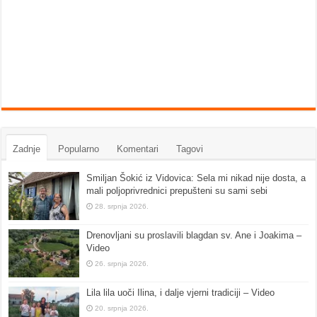
Zadnje
Popularno
Komentari
Tagovi
Smiljan Šokić iz Vidovica: Sela mi nikad nije dosta, a
mali poljoprivrednici prepušteni su sami sebi
28. srpnja 2026.
Drenovljani su proslavili blagdan sv. Ane i Joakima –
Video
26. srpnja 2026.
Lila lila uoči Ilina, i dalje vjerni tradiciji – Video
20. srpnja 2026.