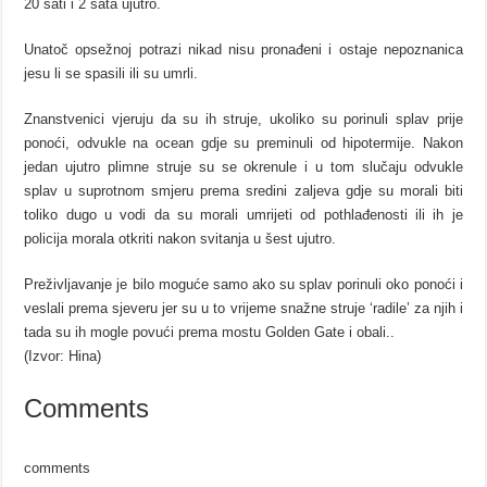
20 sati i 2 sata ujutro.
Unatoč opsežnoj potrazi nikad nisu pronađeni i ostaje nepoznanica
jesu li se spasili ili su umrli.
Znanstvenici vjeruju da su ih struje, ukoliko su porinuli splav prije
ponoći, odvukle na ocean gdje su preminuli od hipotermije. Nakon
jedan ujutro plimne struje su se okrenule i u tom slučaju odvukle
splav u suprotnom smjeru prema sredini zaljeva gdje su morali biti
toliko dugo u vodi da su morali umrijeti od pothlađenosti ili ih je
policija morala otkriti nakon svitanja u šest ujutro.
Preživljavanje je bilo moguće samo ako su splav porinuli oko ponoći i
veslali prema sjeveru jer su u to vrijeme snažne struje ‘radile’ za njih i
tada su ih mogle povući prema mostu Golden Gate i obali..
(Izvor: Hina)
Comments
comments