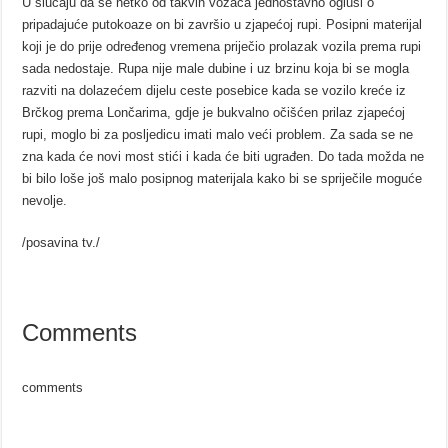
U slučaju da se netko od takvih vozača jednostavno ogluši o
pripadajuće putokoaze on bi završio u zjapećoj rupi. Posipni materijal
koji je do prije određenog vremena priječio prolazak vozila prema rupi
sada nedostaje. Rupa nije male dubine i uz brzinu koja bi se mogla
razviti na dolazećem dijelu ceste posebice kada se vozilo kreće iz
Brčkog prema Lončarima, gdje je bukvalno očišćen prilaz zjapećoj
rupi, moglo bi za posljedicu imati malo veći problem. Za sada se ne
zna kada će novi most stići i kada će biti ugrađen. Do tada možda ne
bi bilo loše još malo posipnog materijala kako bi se spriječile moguće
nevolje.
/posavina tv./
Comments
comments