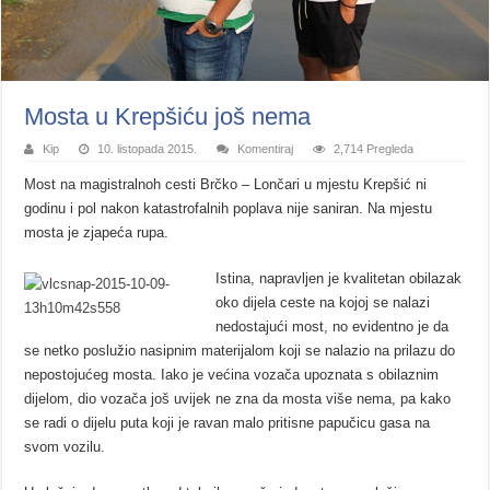
Mosta u Krepšiću još nema
Kip
10. listopada 2015.
Komentiraj
2,714 Pregleda
Most na magistralnoh cesti Brčko – Lončari u mjestu Krepšić ni
godinu i pol nakon katastrofalnih poplava nije saniran. Na mjestu
mosta je zjapeća rupa.
Istina, napravljen je kvalitetan obilazak
oko dijela ceste na kojoj se nalazi
nedostajući most, no evidentno je da
se netko poslužio nasipnim materijalom koji se nalazio na prilazu do
nepostojućeg mosta. Iako je većina vozača upoznata s obilaznim
dijelom, dio vozača još uvijek ne zna da mosta više nema, pa kako
se radi o dijelu puta koji je ravan malo pritisne papučicu gasa na
svom vozilu.