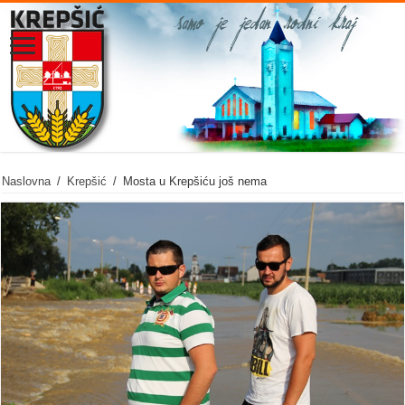
Naslovna
/
Krepšić
/
Mosta u Krepšiću još nema