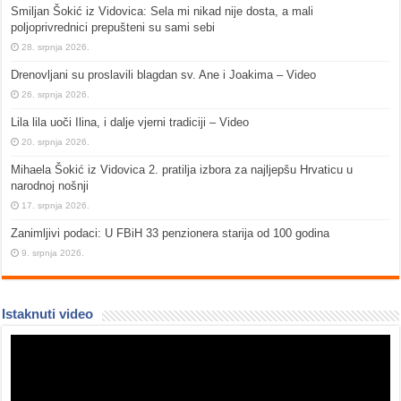
Smiljan Šokić iz Vidovica: Sela mi nikad nije dosta, a mali
poljoprivrednici prepušteni su sami sebi
28. srpnja 2026.
Drenovljani su proslavili blagdan sv. Ane i Joakima – Video
26. srpnja 2026.
Lila lila uoči Ilina, i dalje vjerni tradiciji – Video
20. srpnja 2026.
Mihaela Šokić iz Vidovica 2. pratilja izbora za najljepšu Hrvaticu u
narodnoj nošnji
17. srpnja 2026.
Zanimljivi podaci: U FBiH 33 penzionera starija od 100 godina
9. srpnja 2026.
Istaknuti video