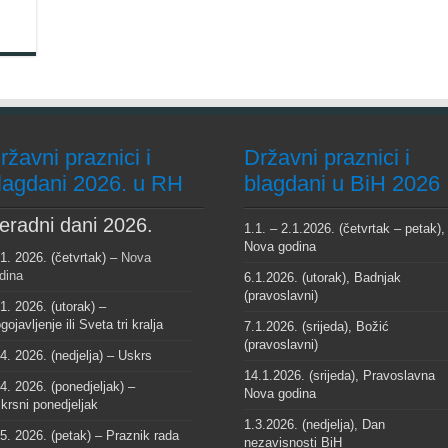
ržavni praznici i
Državni praznici i
lagdani 2026. u RH
blagdani u BiH 2026
eradni dani 2026.
1.1. – 2.1.2026. (četvrtak – petak),
Nova godina
 1. 2026. (četvrtak) –
Nova
dina
6.1.2026. (utorak), Badnjak
(pravoslavni)
 1. 2026. (utorak) –
gojavljenje ili Sveta tri kralja
7.1.2026. (srijeda), Božić
(pravoslavni)
 4. 2026. (nedjelja) – Uskrs
14.1.2026. (srijeda), Pravoslavna
 4. 2026. (ponedjeljak) –
Nova godina
krsni ponedjeljak
1.3.2026. (nedjelja), Dan
 5. 2026. (petak) – Praznik rada
nezavisnosti BiH