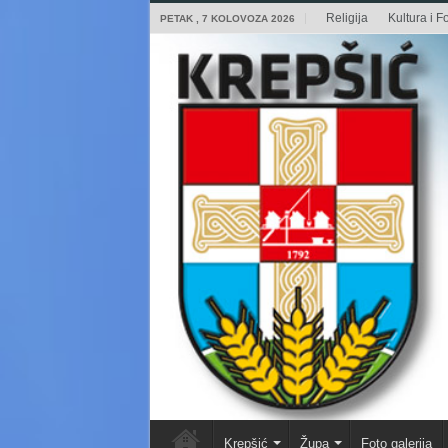
Religija
Kultura i Fo
PETAK , 7 KOLOVOZA 2026
Krepšić
Župa
Foto galerija