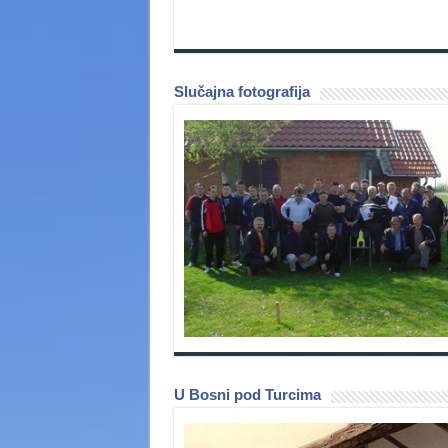
Slučajna fotografija
U Bosni pod Turcima