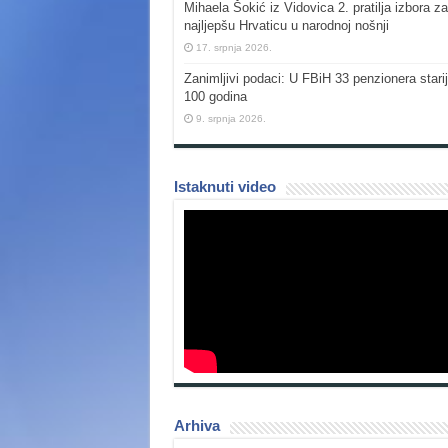
Mihaela Šokić iz Vidovica 2. pratilja izbora za
najljepšu Hrvaticu u narodnoj nošnji
17. srpnja 2026.
Zanimljivi podaci: U FBiH 33 penzionera stari
100 godina
9. srpnja 2026.
Istaknuti video
Arhiva