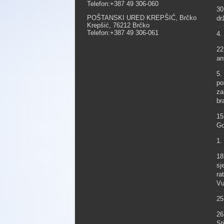
Telefon:+387 49 306-060
30
POŠTANSKI URED KREPŠIĆ, Brčko
dr
Krepšić, 76212 Brčko
Telefon:+387 49 306-061
4.
22
an
5.
po
za
br
15
Go
1.
18
sj
ra
Vu
25
26
St