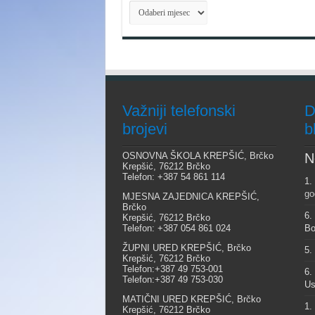
Arhiva
Važniji telefonski
D
brojevi
b
OSNOVNA ŠKOLA KREPŠIĆ, Brčko
N
Krepšić, 76212 Brčko
Telefon: +387 54 861 114
1.
go
MJESNA ZAJEDNICA KREPŠIĆ,
Brčko
6.
Krepšić, 76212 Brčko
Telefon: +387 054 861 024
Bo
ŽUPNI URED KREPŠIĆ, Brčko
5.
Krepšić, 76212 Brčko
Telefon:+387 49 753-001
6.
Telefon:+387 49 753-030
Us
MATIČNI URED KREPŠIĆ, Brčko
1.
Krepšić, 76212 Brčko