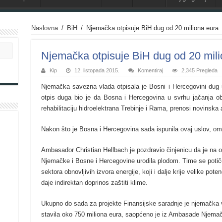
Naslovna
/
BiH
/
Njemačka otpisuje BiH dug od 20 miliona eura
Njemačka otpisuje BiH dug od 20 mili
Kip
12. listopada 2015.
Komentiraj
2,345 Pregleda
Njemačka savezna vlada otpisala je Bosni i Hercegovini dug 
otpis duga bio je da Bosna i Hercegovina u svrhu jačanja obn
rehabilitaciju hidroelektrana Trebinje i Rama, prenosi novinska 
Nakon što je Bosna i Hercegovina sada ispunila ovaj uslov, om
Ambasador Christian Hellbach je pozdravio činjenicu da je na o
Njemačke i Bosne i Hercegovine urodila plodom. Time se potič
sektora obnovljivih izvora energije, koji i dalje krije velike po
daje indirektan doprinos zaštiti klime.
Ukupno do sada za projekte Finansijske saradnje je njemačka v
stavila oko 750 miliona eura, saopćeno je iz Ambasade Njema