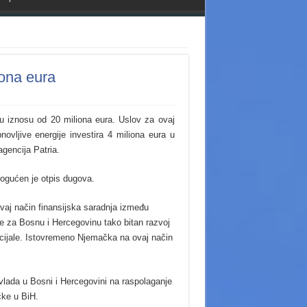
ona eura
u iznosu od 20 miliona eura. Uslov za ovaj
ovljive energije investira 4 miliona eura u
agencija Patria.
ogućen je otpis dugova.
vaj način finansijska saradnja između
e za Bosnu i Hercegovinu tako bitan razvoj
tencijale. Istovremeno Njemačka na ovaj način
lada u Bosni i Hercegovini na raspolaganje
čke u BiH.