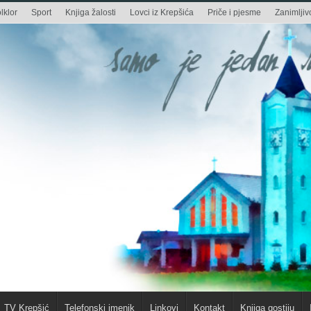
lklor
Sport
Knjiga žalosti
Lovci iz Krepšića
Priče i pjesme
Zanimljivo
TV Krepšić
Telefonski imenik
Linkovi
Kontakt
Knjiga gostiju