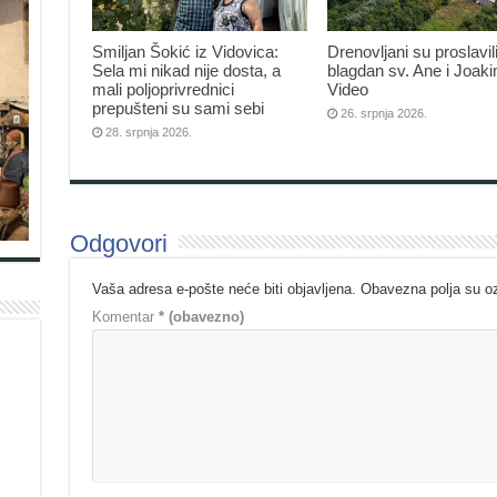
Smiljan Šokić iz Vidovica:
Drenovljani su proslavil
Sela mi nikad nije dosta, a
blagdan sv. Ane i Joak
mali poljoprivrednici
Video
prepušteni su sami sebi
26. srpnja 2026.
28. srpnja 2026.
Odgovori
Vaša adresa e-pošte neće biti objavljena.
Obavezna polja su 
Komentar
* (obavezno)