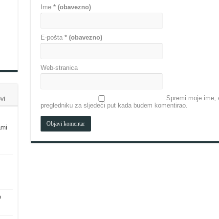
Ime
* (obavezno)
E-pošta
* (obavezno)
Web-stranica
Spremi moje ime, e
vi
pregledniku za sljedeći put kada budem komentirao.
ami
o