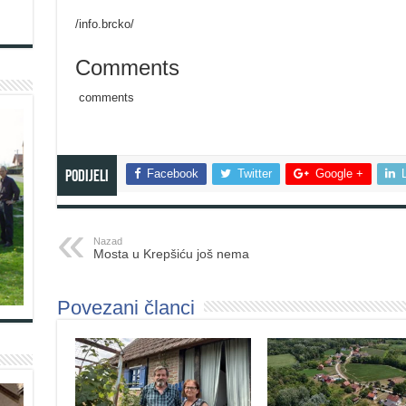
/info.brcko/
Comments
comments
Facebook
Twitter
Google +
Podijeli
Nazad
Mosta u Krepšiću još nema
Povezani članci