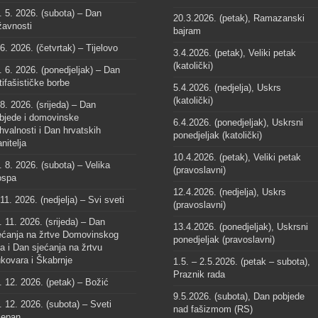
. 5. 2026. (subota) – Dan
20.3.2026. (petak), Ramazanski
žavnosti
bajram
 6. 2026. (četvrtak) – Tijelovo
3.4.2026. (petak), Veliki petak
(katolički)
. 6. 2026. (ponedjeljak) – Dan
tifašističke borbe
5.4.2026. (nedjelja), Uskrs
(katolički)
 8. 2026. (srijeda) – Dan
bjede i domovinske
6.4.2026. (ponedjeljak), Uskrsni
hvalnosti i Dan hrvatskih
ponedjeljak (katolički)
anitelja
10.4.2026. (petak), Veliki petak
. 8. 2026. (subota) – Velika
(pravoslavni)
spa
12.4.2026. (nedjelja), Uskrs
 11. 2026. (nedjelja) – Svi sveti
(pravoslavni)
. 11. 2026. (srijeda) – Dan
13.4.2026. (ponedjeljak), Uskrsni
ećanja na žrtve Domovinskog
ponedjeljak (pravoslavni)
ta i Dan sjećanja na žrtvu
kovara i Škabrnje
1.5. – 2.5.2026. (petak – subota),
Praznik rada
. 12. 2026. (petak) – Božić
9.5.2026. (subota), Dan pobjede
. 12. 2026. (subota) – Sveti
nad fašizmom (RS)
jepan