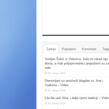
Zadnje
Popularno
Komentari
Tago
Smiljan Šokić iz Vidovica: Sela mi nikad nije
dosta, a mali poljoprivrednici prepušteni su s
sebi
28. srpnja 2026.
Drenovljani su proslavili blagdan sv. Ane i
Joakima – Video
26. srpnja 2026.
Lila lila uoči Ilina, i dalje vjerni tradiciji – Vide
20. srpnja 2026.