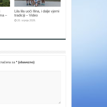
i
Lila lila uoči Ilina, i dalje vjerni
ima –
tradiciji – Video
20. srpnja 2026.
označena sa
* (obavezno)