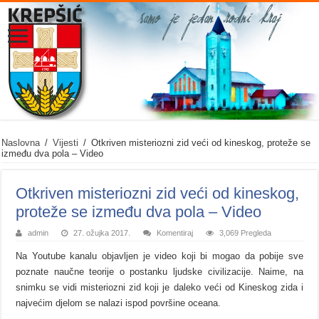
Naslovna
/
Vijesti
/
Otkriven misteriozni zid veći od kineskog, proteže se
između dva pola – Video
Otkriven misteriozni zid veći od kineskog,
proteže se između dva pola – Video
admin
27. ožujka 2017.
Komentiraj
3,069 Pregleda
Na Youtube kanalu objavljen je video koji bi mogao da pobije sve
poznate naučne teorije o postanku ljudske civilizacije. Naime, na
snimku se vidi misteriozni zid koji je daleko veći od Kineskog zida i
najvećim djelom se nalazi ispod površine oceana.