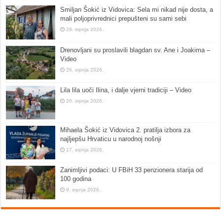
Smiljan Šokić iz Vidovica: Sela mi nikad nije dosta, a
mali poljoprivrednici prepušteni su sami sebi
28. srpnja 2026.
Drenovljani su proslavili blagdan sv. Ane i Joakima –
Video
26. srpnja 2026.
Lila lila uoči Ilina, i dalje vjerni tradiciji – Video
20. srpnja 2026.
Mihaela Šokić iz Vidovica 2. pratilja izbora za
najljepšu Hrvaticu u narodnoj nošnji
17. srpnja 2026.
Zanimljivi podaci: U FBiH 33 penzionera starija od
100 godina
9. srpnja 2026.