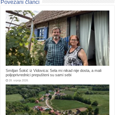
Povezani članci
Smiljan Šokić iz Vidovica: Sela mi nikad nije dosta, a mali
poljoprivrednici prepušteni su sami sebi
28. srpnja 2026.