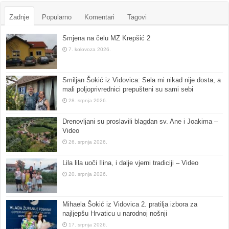
Zadnje
Popularno
Komentari
Tagovi
Smjena na čelu MZ Krepšić 2
7. kolovoza 2026.
Smiljan Šokić iz Vidovica: Sela mi nikad nije dosta, a
mali poljoprivrednici prepušteni su sami sebi
28. srpnja 2026.
Drenovljani su proslavili blagdan sv. Ane i Joakima –
Video
26. srpnja 2026.
Lila lila uoči Ilina, i dalje vjerni tradiciji – Video
20. srpnja 2026.
Mihaela Šokić iz Vidovica 2. pratilja izbora za
najljepšu Hrvaticu u narodnoj nošnji
17. srpnja 2026.