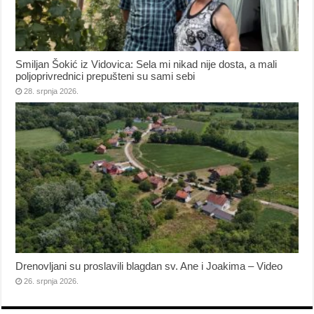
Smiljan Šokić iz Vidovica: Sela mi nikad nije dosta, a mali
poljoprivrednici prepušteni su sami sebi
28. srpnja 2026.
Drenovljani su proslavili blagdan sv. Ane i Joakima – Video
26. srpnja 2026.