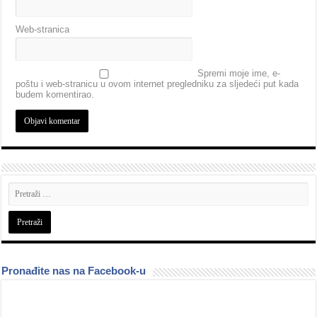
Web-stranica
Spremi moje ime, e-
poštu i web-stranicu u ovom internet pregledniku za sljedeći put kada
budem komentirao.
Pronađite nas na Facebook-u