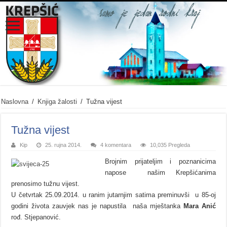
Naslovna
/
Knjiga žalosti
/
Tužna vijest
Tužna vijest
Kip
25. rujna 2014.
4 komentara
10,035 Pregleda
Brojnim prijateljim i poznanicima
napose našim Krepšićanima
prenosimo tužnu vijest.
U četvrtak 25.09.2014. u ranim jutarnjim satima preminuvši u 85-oj
godini života zauvjek nas je napustila naša mještanka
Mara Anić
rođ. Stjepanović.