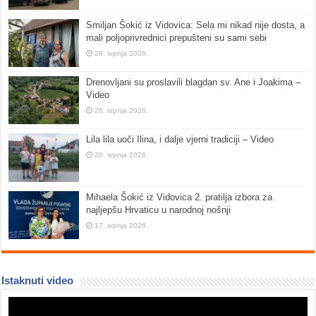
Smiljan Šokić iz Vidovica: Sela mi nikad nije dosta, a
mali poljoprivrednici prepušteni su sami sebi
28. srpnja 2026.
Drenovljani su proslavili blagdan sv. Ane i Joakima –
Video
26. srpnja 2026.
Lila lila uoči Ilina, i dalje vjerni tradiciji – Video
20. srpnja 2026.
Mihaela Šokić iz Vidovica 2. pratilja izbora za
najljepšu Hrvaticu u narodnoj nošnji
17. srpnja 2026.
Istaknuti video