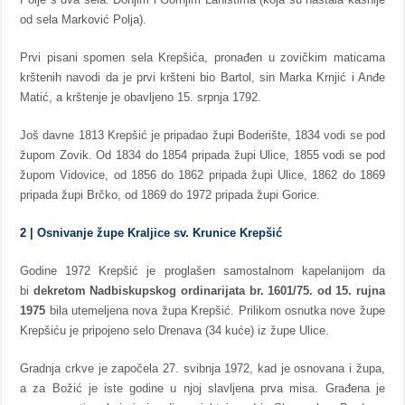
od sela Marković Polja).
Prvi pisani spomen sela Krepšića, pronađen u zovičkim maticama
krštenih navodi da je prvi kršteni bio Bartol, sin Marka Krnjić i Anđe
Matić, a krštenje je obavljeno 15. srpnja 1792.
Još davne 1813 Krepšić je pripadao župi Boderište, 1834 vodi se pod
župom Zovik. Od 1834 do 1854 pripada župi Ulice, 1855 vodi se pod
župom Vidovice, od 1856 do 1862 pripada župi Ulice, 1862 do 1869
pripada župi Brčko, od 1869 do 1972 pripada župi Gorice.
2 | Osnivanje župe Kraljice sv. Krunice Krepšić
Godine 1972 Krepšić je proglašen samostalnom kapelanijom da
bi
dekretom Nadbiskupskog ordinarijata br. 1601/75. od 15. rujna
1975
bila utemeljena nova župa Krepšić. Prilikom osnutka nove župe
Krepšiću je pripojeno selo Drenava (34 kuće) iz župe Ulice.
Gradnja crkve je započela 27. svibnja 1972, kad je osnovana i župa,
a za Božić je iste godine u njoj slavljena prva misa. Građena je