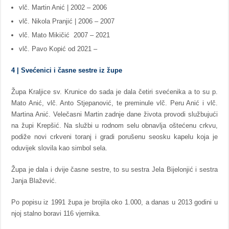
vlč. Martin Anić | 2002 – 2006
vlč. Nikola Pranjić | 2006 – 2007
vlč. Mato Mikičić 2007 – 2021
vlč. Pavo Kopić od 2021 –
4 | Svećenici i časne sestre iz župe
Župa Kraljice sv. Krunice do sada je dala četiri svećenika a to su p.
Mato Anić, vlč. Anto Stjepanović, te preminule vlč. Peru Anić i vlč.
Martina Anić. Velečasni Martin zadnje dane života provodi službujući
na župi Krepšić. Na službi u rodnom selu obnavlja oštećenu crkvu,
podiže novi crkveni toranj i gradi porušenu seosku kapelu koja je
oduvijek slovila kao simbol sela.
Župa je dala i dvije časne sestre, to su sestra Jela Bijelonjić i sestra
Janja Blažević.
Po popisu iz 1991 župa je brojila oko 1.000, a danas u 2013 godini u
njoj stalno boravi 116 vjernika.