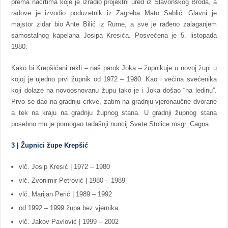
prema nacrtima koje je izradio projektni ured iz Slavonskog Broda, a
radove je izvodio poduzetnik iz Zagreba Mato Sablić. Glavni je
majstor zidar bio Ante Bilić iz Rume, a sve je rađeno zalaganjem
samostalnog kapelana Josipa Kresića. Posvećena je 5. listopada
1980.
Kako bi Krepšićani rekli – naš parok Joka – župnikuje u novoj župi u
kojoj je ujedno prvi župnik od 1972 – 1980. Kao i većina svećenika
koji dolaze na novoosnovanu župu tako je i Joka došao “na ledinu”.
Prvo se dao na gradnju crkve, zatim na gradnju vjeronaučne dvorane
a tek na kraju na gradnju župnog stana. U gradnji župnog stana
posebno mu je pomogao tadašnji nuncij Svete Stolice msgr. Cagna.
3 | Župnici župe Krepšić
vlč. Josip Kresić | 1972 – 1980
vlč. Zvonimir Petrović | 1980 – 1989
vlč. Marijan Perić | 1989 – 1992
od 1992 – 1999 župa bez vjernika
vlč. Jakov Pavlović | 1999 – 2002