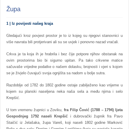
Župa
1 | Iz povijesti našeg kraja
Gledajući kroz povjest prostor je to iz kojeg su njegovi stanovnici u
više navrata bili protjerivani ali su se uvjek i ponovno nazad vraćali.
Crkva je ta koja ih je hrabrila i bez čije potpore njihov obstanak na
ovim prostorima bio bi sigurno upitan. Pa tako crkvene matice
sačuvaše vrijedne podatke o našem dolasku, brojnosti i vjeri s kojom
se je živjelo čuvajući svoja ognjišta sa nadom u bolje sutra.
Razdoblje od 1782 do 1802 godine ostaje zabilježeno kao vrijeme u
kojem su planski naseljena neka naša sela a među njima i selo
Krepšić.
U tom vremenu župnici u Zoviku,
fra Filip Čović (1788 – 1794) ljeta
Gospodnjeg 1792 naseli
Krepšić
i dubrovački župnik fra Pavo
Staičić iz Jelašaka, župa Vareš, koji naseli 1802 godine Marković
Polje s dva sela: Donjim i Gornjim Laništima (koja su nastala kasnije