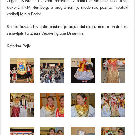
Žugac. Susret su otvorili mališani iz folklorne skupine Don Josip
Kokorić HKM Nurnberg, a programom je moderirao poznati hrvatski
voditelj Mirko Fodor.
Susret čuvara hrvatske baštine je trajao duboko u noć, a pristne su
zabavljali TS Zlatni Vezovi i grupa Dinamika.
Katarina Pejić