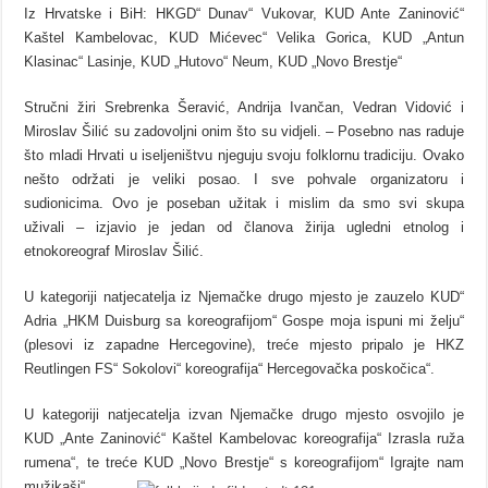
Iz Hrvatske i BiH: HKGD“ Dunav“ Vukovar, KUD Ante Zaninović“
Kaštel Kambelovac, KUD Mićevec“ Velika Gorica, KUD „Antun
Klasinac“ Lasinje, KUD „Hutovo“ Neum, KUD „Novo Brestje“
Stručni žiri Srebrenka Šeravić, Andrija Ivančan, Vedran Vidović i
Miroslav Šilić su zadovoljni onim što su vidjeli. – Posebno nas raduje
što mladi Hrvati u iseljeništvu njeguju svoju folklornu tradiciju. Ovako
nešto održati je veliki posao. I sve pohvale organizatoru i
sudionicima. Ovo je poseban užitak i mislim da smo svi skupa
uživali – izjavio je jedan od članova žirija ugledni etnolog i
etnokoreograf Miroslav Šilić.
U kategoriji natjecatelja iz Njemačke drugo mjesto je zauzelo KUD“
Adria „HKM Duisburg sa koreografijom“ Gospe moja ispuni mi želju“
(plesovi iz zapadne Hercegovine), treće mjesto pripalo je HKZ
Reutlingen FS“ Sokolovi“ koreografija“ Hercegovačka poskočica“.
U kategoriji natjecatelja izvan Njemačke drugo mjesto osvojilo je
KUD „Ante Zaninović“ Kaštel Kambelovac koreografija“ Izrasla ruža
rumena“, te treće KUD „Novo Brestje“ s koreografijom“ Igrajte nam
mužikaši“