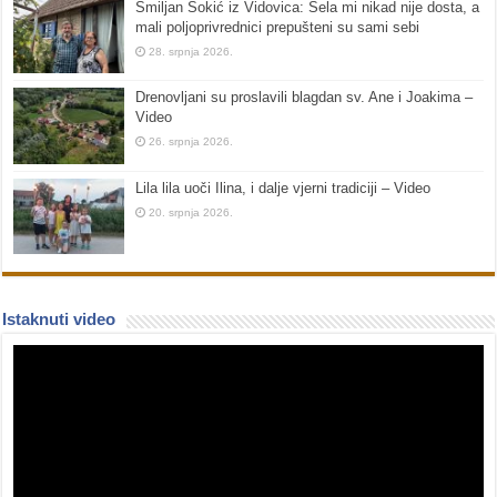
Smiljan Šokić iz Vidovica: Sela mi nikad nije dosta, a
mali poljoprivrednici prepušteni su sami sebi
28. srpnja 2026.
Drenovljani su proslavili blagdan sv. Ane i Joakima –
Video
26. srpnja 2026.
Lila lila uoči Ilina, i dalje vjerni tradiciji – Video
20. srpnja 2026.
Istaknuti video