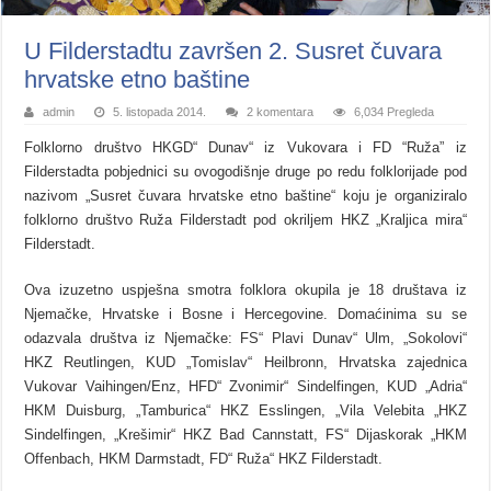
U Filderstadtu završen 2. Susret čuvara
hrvatske etno baštine
admin
5. listopada 2014.
2 komentara
6,034 Pregleda
Folklorno društvo HKGD“ Dunav“ iz Vukovara i FD “Ruža” iz
Filderstadta pobjednici su ovogodišnje druge po redu folklorijade pod
nazivom „Susret čuvara hrvatske etno baštine“ koju je organiziralo
folklorno društvo Ruža Filderstadt pod okriljem HKZ „Kraljica mira“
Filderstadt.
Ova izuzetno uspješna smotra folklora okupila je 18 društava iz
Njemačke, Hrvatske i Bosne i Hercegovine. Domaćinima su se
odazvala društva iz Njemačke: FS“ Plavi Dunav“ Ulm, „Sokolovi“
HKZ Reutlingen, KUD „Tomislav“ Heilbronn, Hrvatska zajednica
Vukovar Vaihingen/Enz, HFD“ Zvonimir“ Sindelfingen, KUD „Adria“
HKM Duisburg, „Tamburica“ HKZ Esslingen, „Vila Velebita „HKZ
Sindelfingen, „Krešimir“ HKZ Bad Cannstatt, FS“ Dijaskorak „HKM
Offenbach, HKM Darmstadt, FD“ Ruža“ HKZ Filderstadt.