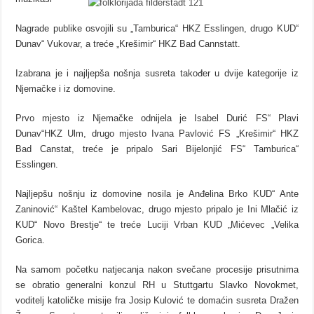
Nagrade publike osvojili su „Tamburica“ HKZ Esslingen, drugo KUD“
Dunav“ Vukovar, a treće „Krešimir“ HKZ Bad Cannstatt.
Izabrana je i najljepša nošnja susreta također u dvije kategorije iz
Njemačke i iz domovine.
Prvo mjesto iz Njemačke odnijela je Isabel Durić FS“ Plavi
Dunav“HKZ Ulm, drugo mjesto Ivana Pavlović FS „Krešimir“ HKZ
Bad Canstat, treće je pripalo Sari Bijelonjić FS“ Tamburica“
Esslingen.
Najljepšu nošnju iz domovine nosila je Anđelina Brko KUD“ Ante
Zaninović“ Kaštel Kambelovac, drugo mjesto pripalo je Ini Mlačić iz
KUD“ Novo Brestje“ te treće Luciji Vrban KUD „Mićevec „Velika
Gorica.
Na samom početku natjecanja nakon svečane procesije prisutnima
se obratio generalni konzul RH u Stuttgartu Slavko Novokmet,
voditelj katoličke misije fra Josip Kulović te domaćin susreta Dražen