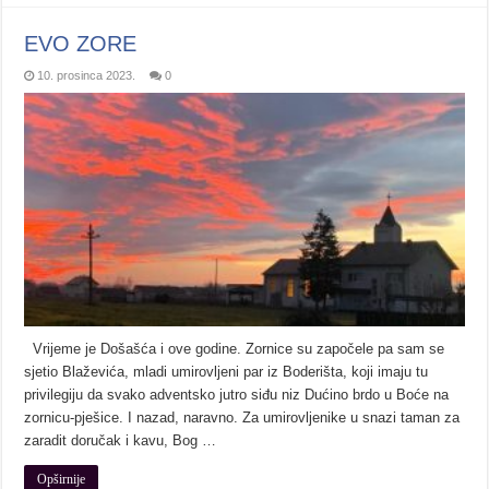
EVO ZORE
10. prosinca 2023.
0
Vrijeme je Došašća i ove godine. Zornice su započele pa sam se
sjetio Blaževića, mladi umirovljeni par iz Boderišta, koji imaju tu
privilegiju da svako adventsko jutro siđu niz Dućino brdo u Boće na
zornicu-pješice. I nazad, naravno. Za umirovljenike u snazi taman za
zaradit doručak i kavu, Bog …
Opširnije