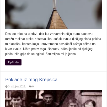
Desi se tako da u crkvi, dok iza zatvorenih očiju tkam paukovu
mrežu molitve preko Kristova lika, dašak zvuka dječijeg plača pokida
tu slabašnu konstrukciju, istovremeno odvlačeći pažnju očima na
izvor zvuka. Ništa protiv toga. Naprotiv, ništa ljepše od dječijeg
plača, bilo gdje da se oglasi. Zanimljiva mi je jedna …
Opširnije
Poklade iz mog Krepšića
3. ožujka 2025.
0