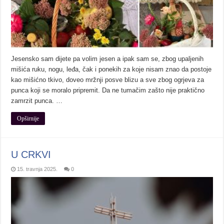
Jesensko sam dijete pa volim jesen a ipak sam se, zbog upaljenih
mišića ruku, nogu, leđa, čak i ponekih za koje nisam znao da postoje
kao mišićno tkivo, doveo mržnji posve blizu a sve zbog ogrjeva za
punca koji se moralo pripremit. Da ne tumačim zašto nije praktično
zamrzit punca. …
Opširnije
U CRKVI
15. travnja 2025.
0