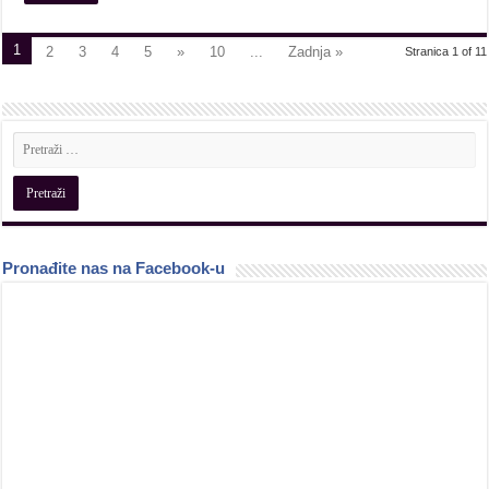
1
2
3
4
5
»
10
...
Zadnja »
Stranica 1 of 11
Pronađite nas na Facebook-u