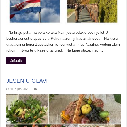
Na kraju puta, na pola koraka Na mjestu odakle počinje let U
beskonačnost stapaš se ti Puku na zemlji kao znak svet. Na kraju
grada čiji si heroj Zaustavljen je tvoj vjetar mlad Nasilno, vođeni zlom
rukom mrtvog te utkaše u taj grad. Na kraju staze, nad …
Opširnije
JESEN U GLAVI
30. rujna 2025.
0