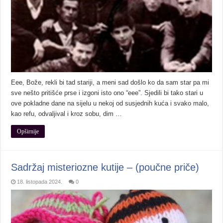
Eee, Bože, rekli bi tad stariji, a meni sad došlo ko da sam star pa mi
sve nešto pritišće prse i izgoni isto ono “eee”. Sjedili bi tako stari u
ove pokladne dane na sijelu u nekoj od susjednih kuća i svako malo,
kao refu, odvaljival i kroz sobu, dim …
Opširnije
Sadržaj misteriozne kutije – (poučne priče)
18. listopada 2024.
0