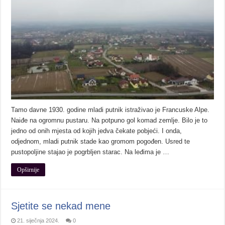
Tamo davne 1930. godine mladi putnik istraživao je Francuske Alpe.
Naiđe na ogromnu pustaru. Na potpuno gol komad zemlje. Bilo je to
jedno od onih mjesta od kojih jedva čekate pobjeći. I onda,
odjednom, mladi putnik stade kao gromom pogođen. Usred te
pustopoljine stajao je pogrbljen starac. Na leđima je …
Opširnije
Sjetite se nekad mene
21. siječnja 2024.
0