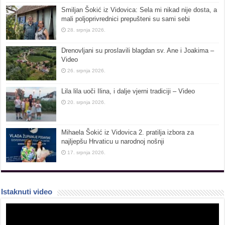
Smiljan Šokić iz Vidovica: Sela mi nikad nije dosta, a
mali poljoprivrednici prepušteni su sami sebi
28. srpnja 2026.
Drenovljani su proslavili blagdan sv. Ane i Joakima –
Video
26. srpnja 2026.
Lila lila uoči Ilina, i dalje vjerni tradiciji – Video
20. srpnja 2026.
Mihaela Šokić iz Vidovica 2. pratilja izbora za
najljepšu Hrvaticu u narodnoj nošnji
17. srpnja 2026.
Istaknuti video