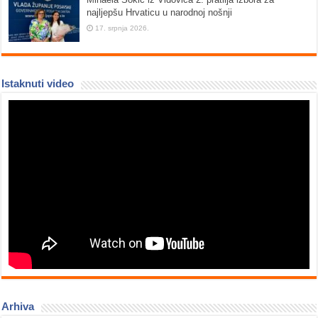
najljepšu Hrvaticu u narodnoj nošnji
17. srpnja 2026.
Istaknuti video
Arhiva