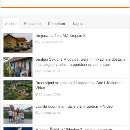
Zadnje
Popularno
Komentari
Tagovi
Smjena na čelu MZ Krepšić 2
7. kolovoza 2026.
Smiljan Šokić iz Vidovica: Sela mi nikad nije dosta, a
mali poljoprivrednici prepušteni su sami sebi
28. srpnja 2026.
Drenovljani su proslavili blagdan sv. Ane i Joakima –
Video
26. srpnja 2026.
Lila lila uoči Ilina, i dalje vjerni tradiciji – Video
20. srpnja 2026.
Mihaela Šokić iz Vidovica 2. pratilja izbora za