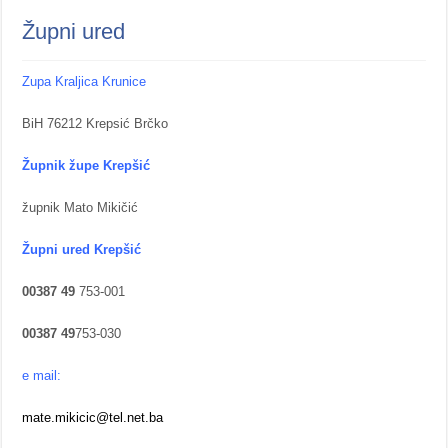
Župni ured
Zupa Kraljica Krunice
BiH 76212 Krepsić Brčko
Župnik župe Krepšić
župnik Mato Mikičić
Župni ured Krepšić
00387
49
753-001
00387
49
753-030
e mail:
mate.mikicic@tel.net.ba