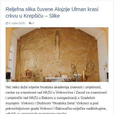
Reljefna slika čuvene Alojzije Ulman krasi
crkvu u Krepšiću – Slike
6. rujna 2025.
0
Već neko duže vrijeme hrvatska akademija znanosti i umjetnosti,
centar za znanstveni rad HAZU u Vinkovcima i Zavod za znanstveni
i umjetnički rad HAZU u Đakovu u suorganizaciji s Gradskim
muzejem Vinkovci i Društvom “Hrvatska žena” Vinkovci a pod
pokroviteljstvom grada Vinkovci i Đakovačko-osiječke nadbiskupine,
odlučili su organizirati znanstveno stručni …