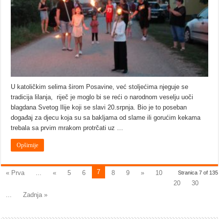
U katoličkim selima širom Posavine, već stoljećima njeguje se
tradicija lilanja, riječ je moglo bi se reći o narodnom veselju uoči
blagdana Svetog Ilije koji se slavi 20.srpnja. Bio je to poseban
događaj za djecu koja su sa bakljama od slame ili gorućim kekama
trebala sa prvim mrakom protrčati uz …
Opširnije
7
« Prva
...
«
5
6
8
9
»
10
Stranica 7 of 135
20
30
...
Zadnja »