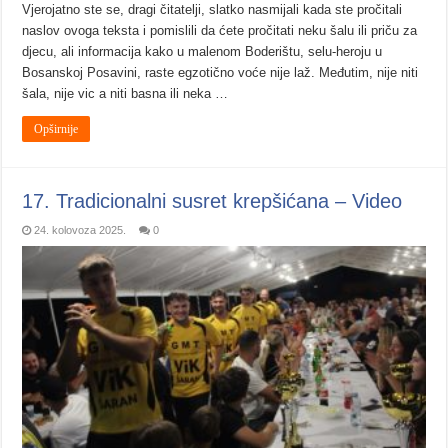
Vjerojatno ste se, dragi čitatelji, slatko nasmijali kada ste pročitali
naslov ovoga teksta i pomislili da ćete pročitati neku šalu ili priču za
djecu, ali informacija kako u malenom Boderištu, selu-heroju u
Bosanskoj Posavini, raste egzotično voće nije laž. Međutim, nije niti
šala, nije vic a niti basna ili neka …
Opširnije
17. Tradicionalni susret krepšićana – Video
24. kolovoza 2025.
0