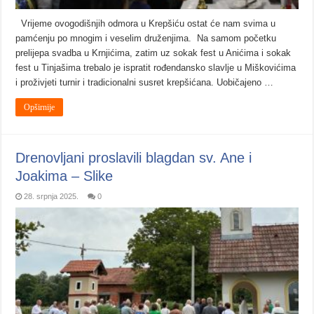
Vrijeme ovogodišnjih odmora u Krepšiću ostat će nam svima u
pamćenju po mnogim i veselim druženjima. Na samom početku
prelijepa svadba u Krnjićima, zatim uz sokak fest u Anićima i sokak
fest u Tinjašima trebalo je ispratit rođendansko slavlje u Miškovićima
i proživjeti turnir i tradicionalni susret krepšićana. Uobičajeno …
Opširnije
Drenovljani proslavili blagdan sv. Ane i
Joakima – Slike
28. srpnja 2025.
0