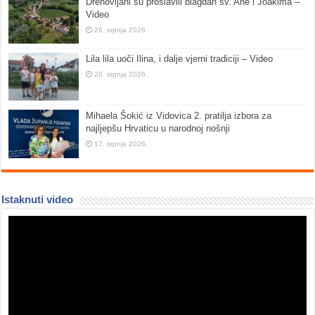
Drenovljani su proslavili blagdan sv. Ane i Joakima –
Video
26. srpnja 2026.
Lila lila uoči Ilina, i dalje vjerni tradiciji – Video
20. srpnja 2026.
Mihaela Šokić iz Vidovica 2. pratilja izbora za
najljepšu Hrvaticu u narodnoj nošnji
17. srpnja 2026.
Istaknuti video