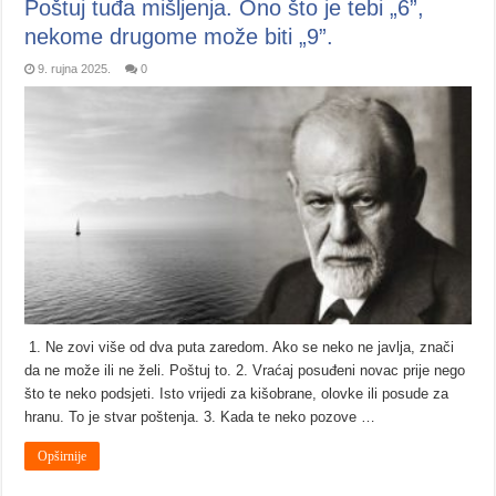
Poštuj tuđa mišljenja. Ono što je tebi „6”,
nekome drugome može biti „9”.
9. rujna 2025.
0
1. Ne zovi više od dva puta zaredom. Ako se neko ne javlja, znači
da ne može ili ne želi. Poštuj to. 2. Vraćaj posuđeni novac prije nego
što te neko podsjeti. Isto vrijedi za kišobrane, olovke ili posude za
hranu. To je stvar poštenja. 3. Kada te neko pozove …
Opširnije