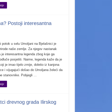
nije
ma? Postoji interesantna
 potok u selu Umoljani na Bjelašnici je
prirode naše zemlje. Za njegov nastanak
 je interesantna legenda zbog koje ga
odluče posjetiti. Naime, legenda kaže da je
oji je imao tijelo zmije, doletio iz kanjona
ice i vijugajući došao do Umoljana želeći da
e stanovnike. Pobjegli …
nije
tci drevnog grada Ilirskog