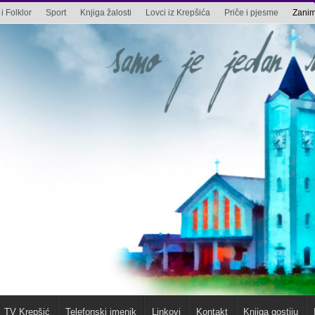
i Folklor
Sport
Knjiga žalosti
Lovci iz Krepšića
Priče i pjesme
Zaniml
TV Krepšić
Telefonski imenik
Linkovi
Kontakt
Knjiga gostiju