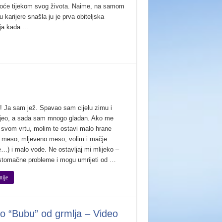
oće tijekom svog života. Naime, na samom
 karijere snašla ju je prva obiteljska
ija kada …
! Ja sam jež. Spavao sam cijelu zimu i
jeo, a sada sam mnogo gladan. Ako me
u svom vrtu, molim te ostavi malo hrane
o meso, mljeveno meso, volim i mačje
e…) i malo vode. Ne ostavljaj mi mlijeko –
tomačne probleme i mogu umrijeti od …
nije
o “Bubu” od grmlja – Video