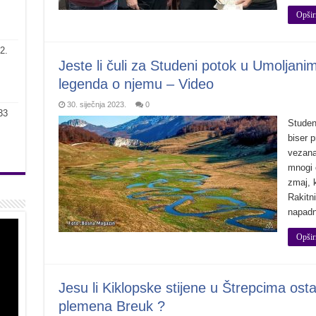
Opšir
2.
Jeste li čuli za Studeni potok u Umoljani
legenda o njemu – Video
30. siječnja 2023.
0
33
Studeni
biser 
vezana
mnogi 
zmaj, k
Rakitn
napadn
Opšir
Jesu li Kiklopske stijene u Štrepcima osta
plemena Breuk ?