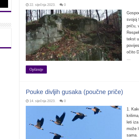
22. siječnja 2023.
0
Gospodi
svojoj
priču,
Respek
tekst u
povije
očito 
…
Opširnije
Pouke divljih gusaka (poučne priče)
14. siječnja 2023.
0
1. Kak
krilim
leti iz
može le
sama. 