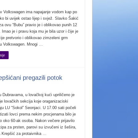
v Volkswagen ima napajanje vodom kap po
o bi uvijek ostao lijep i svjež. Slavko Šakić
za ovu “Bubu” pravio je i oblikovao punih 12
 Imao je i pravu koja mu je bila uzor i čije je
je pretvorio i oblikovao zimzeleni grm
 u Volkswagen. Mnogi …
nije
epšićani pregazili potok
u Dubravama, u lovačkoj kući upriličeno je
je lovačkih sekcija koje oraganizaciski
ju LU “Sokol” Seonjaci. U 17.00 sati počeli
tizati lovci prema nekim procjenama bilo je
no oko 60-ak osoba. Nakon večere prijavilo
ipa za prsten, parovi su izvučeni iz šešira,
a Krepšić za protaivnika …