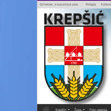
Religija
Kultura 
ČETVRTAK , 6 KOLOVOZA 2026
Krepšić
Župa
Foto galerija