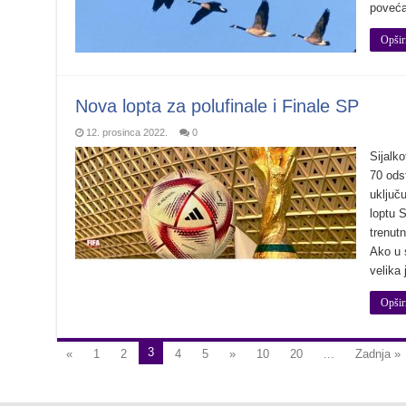
poveća
Opšir
Nova lopta za polufinale i Finale SP
12. prosinca 2022.
0
Sijalko
70 odst
uključ
loptu 
trenutn
Ako u 
velika
Opšir
3
«
1
2
4
5
»
10
20
...
Zadnja »