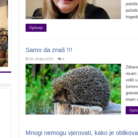
potešk
početku
traged
Opširnije
Samo da znaš !!!
20. ožujka 2023.
0
Zdravo
nisam 
vidiš 
(sirov
granul
imam s
Opšir
Mnogi nemogu vjerovati, kako je oblikova