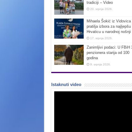
tradiciji – Video
20. srpnja 2026.
Mihaela Šokić iz Vidovica 
pratilja izbora za najljepšu
Hrvaticu u narodnoj nošnji
17. srpnja 2026.
Zanimljivi podaci: U FBiH 
penzionera starija od 100
godina
9. srpnja 2026.
Istaknuti video