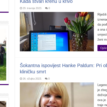
Kada stvari krenu u krivo
29. travnja 2023.
0
Riješil
iznena
da pođu
a ona ć
smjesti
ženi m
Opšir
Šokantna ispovijest Hanke Paldum: Pri o
kliničku smrt
26. ožujka 2023.
0
Legend
je zbo
doživj
ova je 
traje n