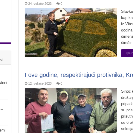
24. veljače 2023.
0
Slavko
kap kak
iz Vite
godina.
dimenzi
šimšir
Opšir
vi
I ove godine, respektirajući protivnika, Kr
šteni
12. veljače 2023.
0
Sinoć 
družan
pripada
 –
su pris
prisut
se 6 ek
sekcij
erni