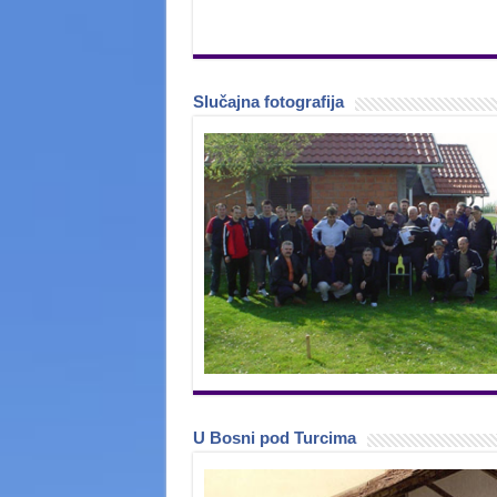
Slučajna fotografija
U Bosni pod Turcima