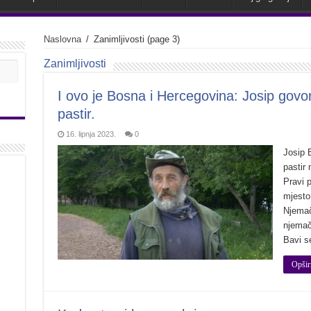
Naslovna
/
Zanimljivosti
(page 3)
Zanimljivosti
I ovo je Bosna i Hercegovina: Josip govor
pastir.
16. lipnja 2023.
0
Josip B
pastir 
Pravi p
mjesto
Njemač
njemačk
Bavi s
Opšir