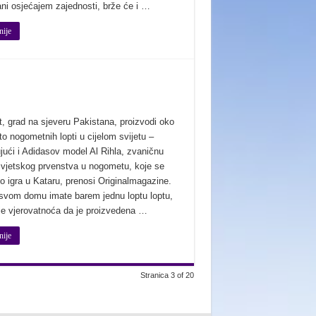
ni osjećajem zajednosti, brže će i …
nije
t, grad na sjeveru Pakistana, proizvodi oko
o nogometnih lopti u cijelom svijetu –
ujući i Adidasov model Al Rihla, zvaničnu
Svjetskog prvenstva u nogometu, koje se
o igra u Kataru, prenosi Originalmagazine.
svom domu imate barem jednu loptu loptu,
 je vjerovatnoća da je proizvedena …
nije
Stranica 3 of 20