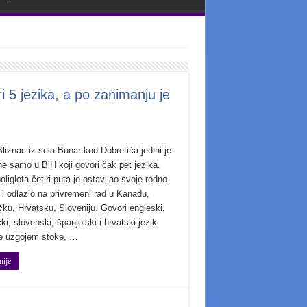
i 5 jezika, a po zanimanju je
liznac iz sela Bunar kod Dobretića jedini je
ne samo u BiH koji govori čak pet jezika.
oliglota četiri puta je ostavljao svoje rodno
 i odlazio na privremeni rad u Kanadu,
ku, Hrvatsku, Sloveniju. Govori engleski,
i, slovenski, španjolski i hrvatski jezik.
e uzgojem stoke, …
nije