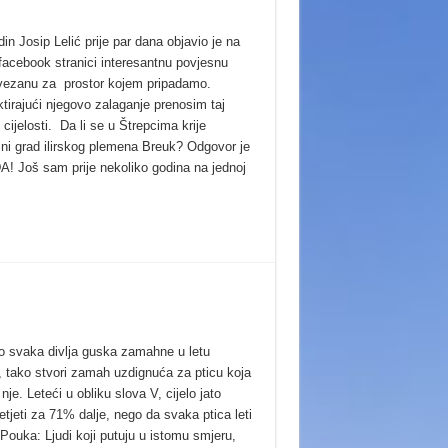
n Josip Lelić prije par dana objavio je na
 facebook stranici interesantnu povjesnu
 vezanu za prostor kojem pripadamo.
tirajući njegovo zalaganje prenosim taj
 cijelosti. Da li se u Štrepcima krije
sni grad ilirskog plemena Breuk? Odgovor je
DA! Još sam prije nekoliko godina na jednoj
o svaka divlja guska zamahne u letu
a, tako stvori zamah uzdignuća za pticu koja
a nje. Leteći u obliku slova V, cijelo jato
tjeti za 71% dalje, nego da svaka ptica leti
Pouka: Ljudi koji putuju u istomu smjeru,