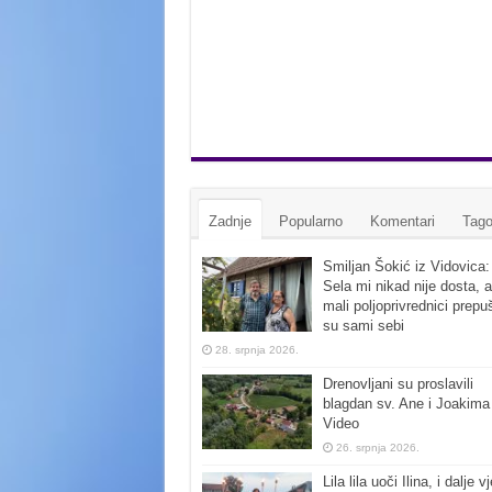
Zadnje
Popularno
Komentari
Tago
Smiljan Šokić iz Vidovica:
Sela mi nikad nije dosta, a
mali poljoprivrednici prepu
su sami sebi
28. srpnja 2026.
Drenovljani su proslavili
blagdan sv. Ane i Joakima
Video
26. srpnja 2026.
Lila lila uoči Ilina, i dalje vj