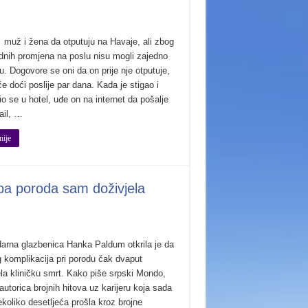
i muž i žena da otputuju na Havaje, ali zbog
dnih promjena na poslu nisu mogli zajedno
. Dogovore se oni da on prije nje otputuje,
e doći poslije par dana. Kada je stigao i
o se u hotel, uđe on na internet da pošalje
ail, …
nije
ba poroda sam doživjela
arna glazbenica Hanka Paldum otkrila je da
g komplikacija pri porodu čak dvaput
ela kliničku smrt. Kako piše srpski Mondo,
autorica brojnih hitova uz karijeru koja sada
ekoliko desetljeća prošla kroz brojne