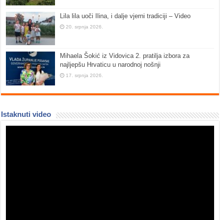
Lila lila uoči Ilina, i dalje vjerni tradiciji – Video
20. srpnja 2026.
Mihaela Šokić iz Vidovica 2. pratilja izbora za
najljepšu Hrvaticu u narodnoj nošnji
17. srpnja 2026.
Istaknuti video