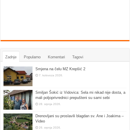
Zadnje
Popularno
Komentari
Tagovi
Smjena na čelu MZ Krepšić 2
7. kolovoza 2026.
Smiljan Šokić iz Vidovica: Sela mi nikad nije dosta, a
mali poljoprivrednici prepušteni su sami sebi
28. srpnja 2026.
Drenovljani su proslavili blagdan sv. Ane i Joakima –
Video
26. srpnja 2026.