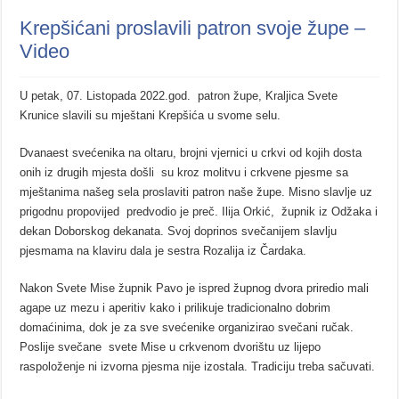
Krepšićani proslavili patron svoje župe –
Video
U petak, 07. Listopada 2022.god. patron župe, Kraljica Svete
Krunice slavili su mještani Krepšića u svome selu.
Dvanaest svećenika na oltaru, brojni vjernici u crkvi od kojih dosta
onih iz drugih mjesta došli su kroz molitvu i crkvene pjesme sa
mještanima našeg sela proslaviti patron naše župe.
Misno slavlje uz
prigodnu propovijed predvodio je preč. Ilija Orkić, župnik iz Odžaka i
dekan Doborskog dekanata. Svoj doprinos svečanijem slavlju
pjesmama na klaviru dala je sestra Rozalija iz Čardaka.
Nakon Svete Mise župnik Pavo je ispred župnog dvora priredio mali
agape uz mezu i aperitiv kako i prilikuje tradicionalno dobrim
domaćinima, dok je za sve svećenike organizirao svečani ručak.
Poslije svečane svete Mise u crkvenom dvorištu uz lijepo
raspoloženje ni izvorna pjesma nije izostala. Tradiciju treba sačuvati.