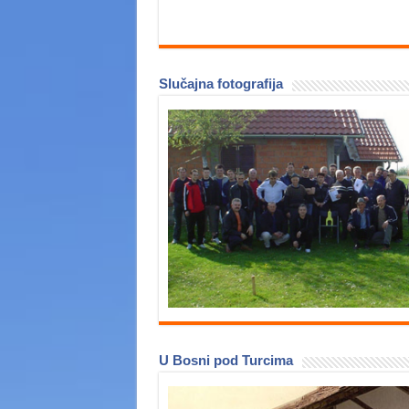
Slučajna fotografija
U Bosni pod Turcima