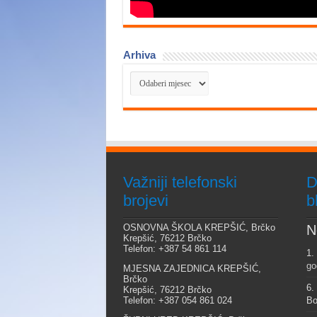
Arhiva
Arhiva
Važniji telefonski
D
brojevi
b
OSNOVNA ŠKOLA KREPŠIĆ, Brčko
N
Krepšić, 76212 Brčko
Telefon: +387 54 861 114
1.
go
MJESNA ZAJEDNICA KREPŠIĆ,
Brčko
6.
Krepšić, 76212 Brčko
Telefon: +387 054 861 024
Bo