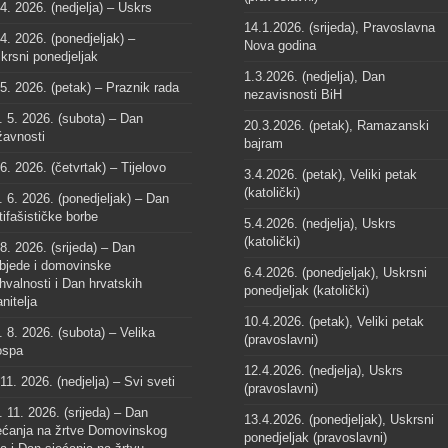
 4. 2026. (nedjelja) – Uskrs
14.1.2026. (srijeda), Pravoslavna
 4. 2026. (ponedjeljak) –
Nova godina
krsni ponedjeljak
1.3.2026. (nedjelja), Dan
 5. 2026. (petak) – Praznik rada
nezavisnosti BiH
. 5. 2026. (subota) – Dan
20.3.2026. (petak), Ramazanski
žavnosti
bajram
 6. 2026. (četvrtak) – Tijelovo
3.4.2026. (petak), Veliki petak
(katolički)
. 6. 2026. (ponedjeljak) – Dan
tifašističke borbe
5.4.2026. (nedjelja), Uskrs
(katolički)
 8. 2026. (srijeda) – Dan
bjede i domovinske
6.4.2026. (ponedjeljak), Uskrsni
hvalnosti i Dan hrvatskih
ponedjeljak (katolički)
anitelja
10.4.2026. (petak), Veliki petak
. 8. 2026. (subota) – Velika
(pravoslavni)
spa
12.4.2026. (nedjelja), Uskrs
 11. 2026. (nedjelja) – Svi sveti
(pravoslavni)
. 11. 2026. (srijeda) – Dan
13.4.2026. (ponedjeljak), Uskrsni
ećanja na žrtve Domovinskog
ponedjeljak (pravoslavni)