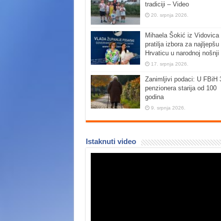
tradiciji – Video
20. srpnja 2026.
Mihaela Šokić iz Vidovica 
pratilja izbora za najljepšu
Hrvaticu u narodnoj nošnji
17. srpnja 2026.
Zanimljivi podaci: U FBiH 
penzionera starija od 100
godina
9. srpnja 2026.
Istaknuti video