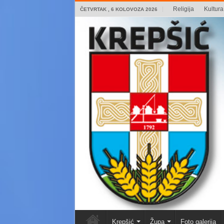
Religija
Kultura 
ČETVRTAK , 6 KOLOVOZA 2026
Krepšić
Župa
Foto galerija