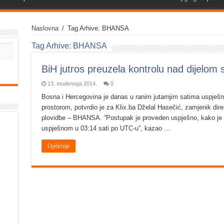
Naslovna
/
Tag Arhive: BHANSA
Tag Arhive:
BHANSA
BiH jutros preuzela kontrolu nad dijelom
13. studenoga 2014.
0
Bosna i Hercegovina je danas u ranim jutarnjim satima uspješn
prostorom, potvrdio je za Klix.ba Dželal Hasečić, zamjenik dir
plovidbe – BHANSA. “Postupak je proveden uspješno, kako je p
uspješnom u 03:14 sati po UTC-u”, kazao …
Opširnije