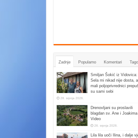
Zadnje
Popularno
Komentari
Tago
Smiljan Šokić iz Vidovica:
Sela mi nikad nije dosta, a
mali poljoprivrednici prepu
su sami sebi
28. srpnja 2026.
Drenovljani su proslavili
blagdan sv. Ane i Joakima
Video
26. srpnja 2026.
Lila lila uoči Ilina, i dalje vj