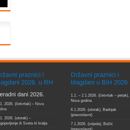
ržavni praznici i
Državni praznici i
lagdani 2026. u RH
blagdani u BiH 2026
eradni dani 2026.
1.1. – 2.1.2026. (četvrtak – petak),
Nova godina
 1. 2026. (četvrtak) –
Nova
dina
6.1.2026. (utorak), Badnjak
(pravoslavni)
 1. 2026. (utorak) –
gojavljenje ili Sveta tri kralja
7.1.2026. (srijeda), Božić
(pravoslavni)