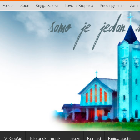
i Folklor
Sport
Knjiga žalosti
Lovci iz Krepšića
Priče i pjesme
Zaniml
TV Krepšić
Telefonski imenik
Linkovi
Kontakt
Knjiga gostiju