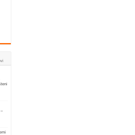
vi
šteni
 –
erni