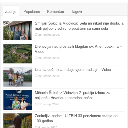
Zadnje
Popularno
Komentari
Tagovi
Smiljan Šokić iz Vidovica: Sela mi nikad nije dosta, a
mali poljoprivrednici prepušteni su sami sebi
28. srpnja 2026.
Drenovljani su proslavili blagdan sv. Ane i Joakima –
Video
26. srpnja 2026.
Lila lila uoči Ilina, i dalje vjerni tradiciji – Video
20. srpnja 2026.
Mihaela Šokić iz Vidovica 2. pratilja izbora za
najljepšu Hrvaticu u narodnoj nošnji
17. srpnja 2026.
Zanimljivi podaci: U FBiH 33 penzionera starija od
100 godina
9. srpnja 2026.