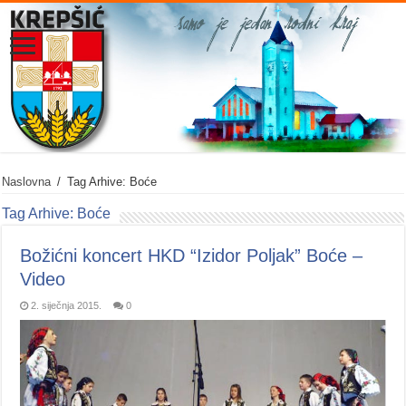
Naslovna
/
Tag Arhive: Boće
Tag Arhive:
Boće
Božićni koncert HKD “Izidor Poljak” Boće –
Video
2. siječnja 2015.
0