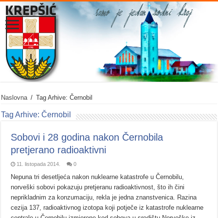
Naslovna
/
Tag Arhive: Černobil
Tag Arhive:
Černobil
Sobovi i 28 godina nakon Černobila
pretjerano radioaktivni
11. listopada 2014.
0
Nepuna tri desetljeća nakon nuklearne katastrofe u Černobilu,
norveški sobovi pokazuju pretjeranu radioaktivnost, što ih čini
neprikladnim za konzumaciju, rekla je jedna znanstvenica. Razina
cezija 137, radioaktivnog izotopa koji potječe iz katastrofe nuklearne
centrale u Černobilu izmjerene kod sobova u središtu Norveške iz