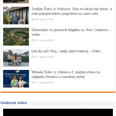
Smiljan Šokić iz Vidovica: Sela mi nikad nije dosta, a
mali poljoprivrednici prepušteni su sami sebi
28. srpnja 2026.
Drenovljani su proslavili blagdan sv. Ane i Joakima –
Video
26. srpnja 2026.
Lila lila uoči Ilina, i dalje vjerni tradiciji – Video
20. srpnja 2026.
Mihaela Šokić iz Vidovica 2. pratilja izbora za
najljepšu Hrvaticu u narodnoj nošnji
17. srpnja 2026.
Istaknuti video