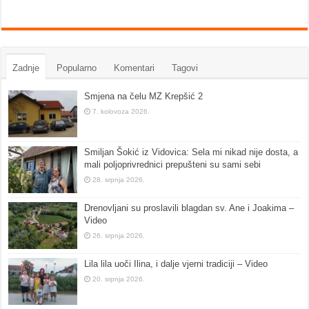
Zadnje
Popularno
Komentari
Tagovi
Smjena na čelu MZ Krepšić 2
7. kolovoza 2026.
Smiljan Šokić iz Vidovica: Sela mi nikad nije dosta, a
mali poljoprivrednici prepušteni su sami sebi
28. srpnja 2026.
Drenovljani su proslavili blagdan sv. Ane i Joakima –
Video
26. srpnja 2026.
Lila lila uoči Ilina, i dalje vjerni tradiciji – Video
20. srpnja 2026.