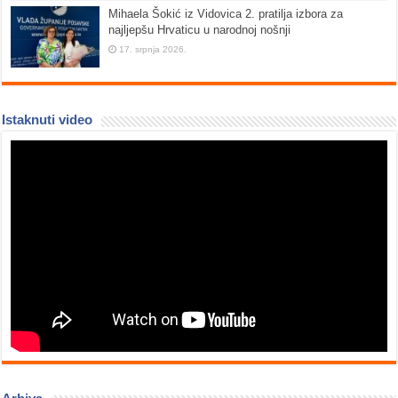
Mihaela Šokić iz Vidovica 2. pratilja izbora za
najljepšu Hrvaticu u narodnoj nošnji
17. srpnja 2026.
Istaknuti video