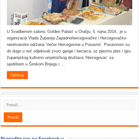
U Svadbenom salonu ‘Golden Palast’ u Orašju, 5. rujna 2014., je u
organizaciji Vlada Županija Zapadnohercegovačke i Hercegovačko-
neretvanske održana ‘Večer Hercegovine u Posavini’. Posavinom su
do dugo u noć odjekivali zvuci gange i bećarca, uz pjesmu ples i igru
županijskog kulturno umjetničkog društava ‘Hercegovac’ sa
sjedištem u Širokom Brijegu i …
Opširnije
Pronađite nas na Facebook-u