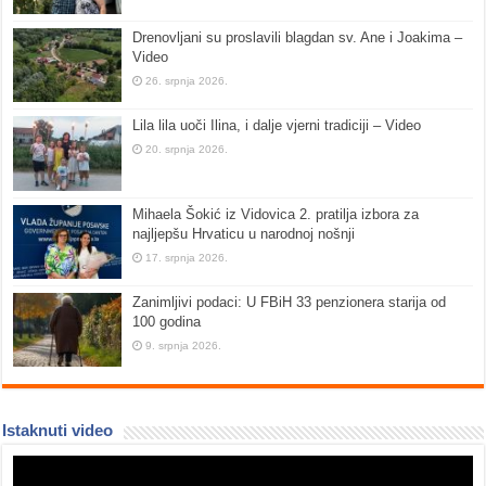
Drenovljani su proslavili blagdan sv. Ane i Joakima –
Video
26. srpnja 2026.
Lila lila uoči Ilina, i dalje vjerni tradiciji – Video
20. srpnja 2026.
Mihaela Šokić iz Vidovica 2. pratilja izbora za
najljepšu Hrvaticu u narodnoj nošnji
17. srpnja 2026.
Zanimljivi podaci: U FBiH 33 penzionera starija od
100 godina
9. srpnja 2026.
Istaknuti video