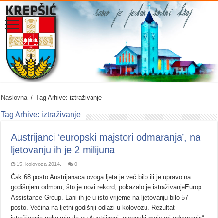
Naslovna
/
Tag Arhive: iztraživanje
Tag Arhive:
iztraživanje
Austrijanci ‘europski majstori odmaranja’, na
ljetovanju ih je 2 milijuna
15. kolovoza 2014.
0
Čak 68 posto Austrijanaca ovoga ljeta je već bilo ili je upravo na
godišnjem odmoru, što je novi rekord, pokazalo je istraživanjeEurop
Assistance Group. Lani ih je u isto vrijeme na ljetovanju bilo 57
posto. Većina na ljetni godišnji odlazi u kolovozu. Rezultat
istraživanja pokazuje da su Austrijanci „europski majstori odmaranja“,