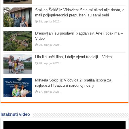
Smiljan Šokić iz Vidovica: Sela mi nikad nije dosta, a
mali poljoprivrednici prepušteni su sami sebi
28. srpnja 2026.
Drenovljani su proslavili blagdan sv. Ane i Joakima –
Video
26. srpnja 2026.
Lila lila uoči Ilina, i dalje vjerni tradiciji – Video
20. srpnja 2026.
Mihaela Šokić iz Vidovica 2. pratilja izbora za
najljepšu Hrvaticu u narodnoj nošnji
17. srpnja 2026.
Istaknuti video