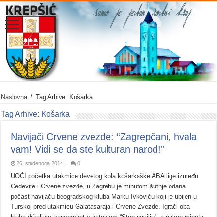
Naslovna
/
Tag Arhive: Košarka
Tag Arhive:
Košarka
Navijači Crvene zvezde: “Zagrepčani, hvala
vam! Vidi se da ste kulturan narod!”
26. studenoga 2014.
0
UOČI početka utakmice devetog kola košarkaške ABA lige između
Cedevite i Crvene zvezde, u Zagrebu je minutom šutnje odana
počast navijaču beogradskog kluba Marku Ivkoviću koji je ubijen u
Turskoj pred utakmicu Galatasaraja i Crvene Zvezde. Igrači oba
kluba držali su transparent s natpisom “Stop nasilju”, a nakon minute