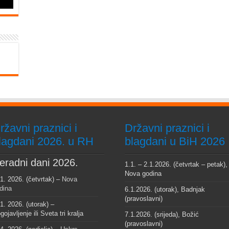
ržavni praznici i
Državni praznici i
lagdani 2026. u RH
blagdani u BiH 2026
eradni dani 2026.
1.1. – 2.1.2026. (četvrtak – petak),
Nova godina
 1. 2026. (četvrtak) –
Nova
dina
6.1.2026. (utorak), Badnjak
(pravoslavni)
 1. 2026. (utorak) –
gojavljenje ili Sveta tri kralja
7.1.2026. (srijeda), Božić
(pravoslavni)