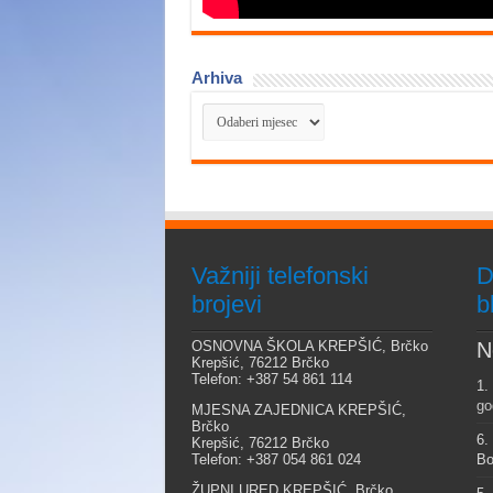
Arhiva
Arhiva
Važniji telefonski
D
brojevi
b
OSNOVNA ŠKOLA KREPŠIĆ, Brčko
N
Krepšić, 76212 Brčko
Telefon: +387 54 861 114
1.
go
MJESNA ZAJEDNICA KREPŠIĆ,
Brčko
6.
Krepšić, 76212 Brčko
Telefon: +387 054 861 024
Bo
ŽUPNI URED KREPŠIĆ, Brčko