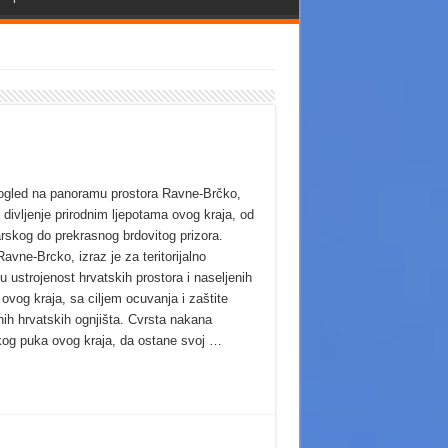
gled na panoramu prostora Ravne-Brčko,
 divljenje prirodnim ljepotama ovog kraja, od
arskog do prekrasnog brdovitog prizora.
avne-Brcko, izraz je za teritorijalno
ku ustrojenost hrvatskih prostora i naseljenih
ovog kraja, sa ciljem ocuvanja i zaštite
nih hrvatskih ognjišta. Cvrsta nakana
kog puka ovog kraja, da ostane svoj …