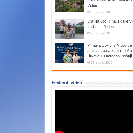
blagdan sv. Ane i Joakima
Video
26. srpnja 2026.
Lila lila uoči Ilina, i dalje vj
tradiciji – Video
20. srpnja 2026.
Mihaela Šokić iz Vidovica 
pratilja izbora za najljepšu
Hrvaticu u narodnoj nošnji
17. srpnja 2026.
Istaknuti video