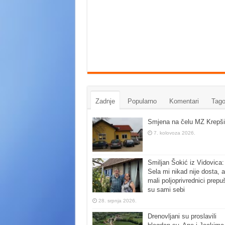
Zadnje
Popularno
Komentari
Tago
Smjena na čelu MZ Krepši
7. kolovoza 2026.
Smiljan Šokić iz Vidovica:
Sela mi nikad nije dosta, a
mali poljoprivrednici prepu
su sami sebi
28. srpnja 2026.
Drenovljani su proslavili