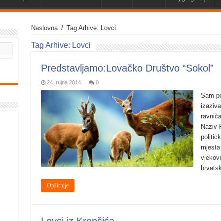
Naslovna
/
Tag Arhive: Lovci
Tag Arhive:
Lovci
Predstavljamo:Lovačko Društvo “Sokol”
24. rujna 2014.
0
Sam po
izaziva
ravnič
Naziv R
politic
mjesta 
vjekov
hrvats
Opširnije
Lovci iz Krepšića