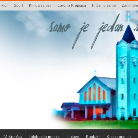
lklor
Sport
Knjiga žalosti
Lovci iz Krepšića
Priče i pjesme
Zanimljivo
TV Krepšić
Telefonski imenik
Linkovi
Kontakt
Knjiga gostiju