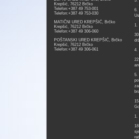
5.
Krepšić, 76212 Brčko
Telefon:+387 49 753-001
6.
Telefon:+387 49 753-030
Us
MATIČNI URED KREPŠIĆ, Brčko
1.
Krepšić, 76212 Brčko
Telefon:+387 49 306-060
30
POŠTANSKI URED KREPŠIĆ, Brčko
dr
Krepšić, 76212 Brčko
Telefon:+387 49 306-061
4.
22
an
5.
po
za
br
15
Go
1.
18
sj
ra