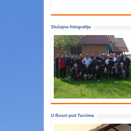
Slučajna fotografija
U Bosni pod Turcima