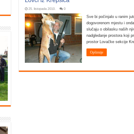
25. listopada 2010.
0
Sve bi počinjalo u ranim jut
dogovorenom mjestu i onda
slučaju o obilasku naših njiv
nadgledanje prostora koji p
prostor Lovačke sekcije Kr
Opširnije