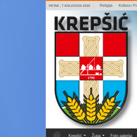
Religija
Kultura i Fo
PETAK , 7 KOLOVOZA 2026
Krepšić
Župa
Foto galerija