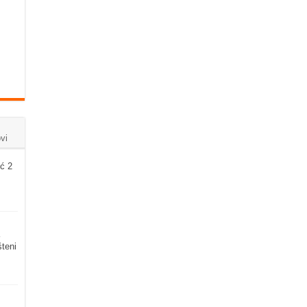
vi
ć 2
šteni