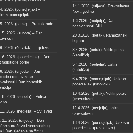
 4. 2026. (nedjelja) – Uskrs
14.1.2026. (srijeda), Pravoslavna
 4. 2026. (ponedjeljak) –
Nova godina
krsni ponedjeljak
1.3.2026. (nedjelja), Dan
 5. 2026. (petak) – Praznik rada
nezavisnosti BiH
. 5. 2026. (subota) – Dan
20.3.2026. (petak), Ramazanski
žavnosti
bajram
 6. 2026. (četvrtak) – Tijelovo
3.4.2026. (petak), Veliki petak
(katolički)
. 6. 2026. (ponedjeljak) – Dan
tifašističke borbe
5.4.2026. (nedjelja), Uskrs
(katolički)
 8. 2026. (srijeda) – Dan
bjede i domovinske
6.4.2026. (ponedjeljak), Uskrsni
hvalnosti i Dan hrvatskih
ponedjeljak (katolički)
anitelja
10.4.2026. (petak), Veliki petak
. 8. 2026. (subota) – Velika
(pravoslavni)
spa
12.4.2026. (nedjelja), Uskrs
 11. 2026. (nedjelja) – Svi sveti
(pravoslavni)
. 11. 2026. (srijeda) – Dan
13.4.2026. (ponedjeljak), Uskrsni
ećanja na žrtve Domovinskog
ponedjeljak (pravoslavni)
ta i Dan sjećanja na žrtvu