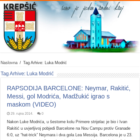
Naslovna
/
Tag Arhive: Luka Modrić
Tag Arhive:
Luka Modrić
RAPSODIJA BARCELONE: Neymar, Rakitić,
Messi, gol Modrića, Madžukić igrao s
maskom (VIDEO)
29. rujna 2014.
0
Nakon Luke Modrića, u šestome kolu Primere strijelac je bio i Ivan
Rakitić u uvjerljivoj pobjedi Barcelone na Nou Campu protiv Granade
6:0, uz “hat-trick” Neymara i dva gola Lea Messija. Barcelona je u 23.