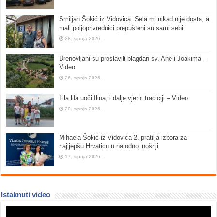
Smiljan Šokić iz Vidovica: Sela mi nikad nije dosta, a
mali poljoprivrednici prepušteni su sami sebi
28. srpnja 2026.
Drenovljani su proslavili blagdan sv. Ane i Joakima –
Video
26. srpnja 2026.
Lila lila uoči Ilina, i dalje vjerni tradiciji – Video
20. srpnja 2026.
Mihaela Šokić iz Vidovica 2. pratilja izbora za
najljepšu Hrvaticu u narodnoj nošnji
17. srpnja 2026.
Istaknuti video